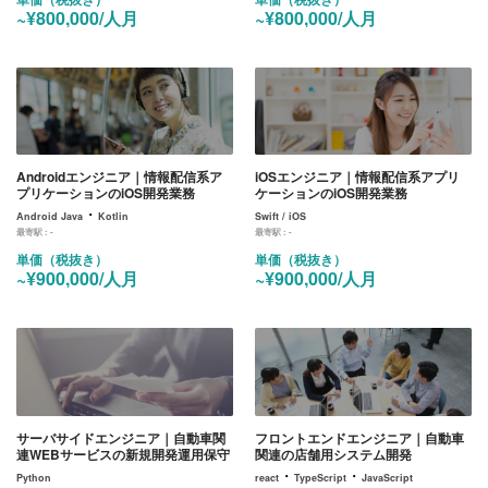
~¥800,000/人月
~¥800,000/人月
Androidエンジニア｜情報配信系ア
iOSエンジニア｜情報配信系アプリ
プリケーションのiOS開発業務
ケーションのiOS開発業務
・
Android Java
Kotlin
Swift / iOS
最寄駅 :
-
最寄駅 :
-
単価（税抜き）
単価（税抜き）
~¥900,000/人月
~¥900,000/人月
サーバサイドエンジニア｜自動車関
フロントエンドエンジニア｜自動車
連WEBサービスの新規開発運用保守
関連の店舗用システム開発
・
・
Python
react
TypeScript
JavaScript