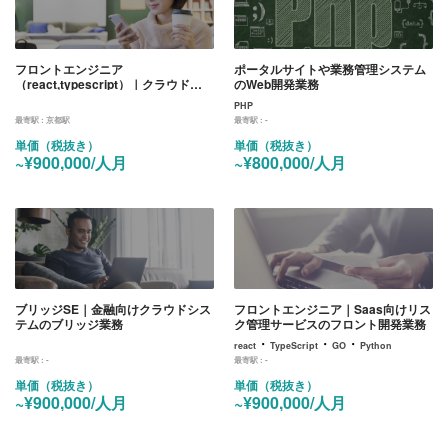
フロントエンジニア
ポータルサイトや業務管理システム
（react,typescript）｜クラウド向
のWeb開発業務
け営業支援サービスのフロント開発
PHP
業務
最寄駅 :
京都駅
最寄駅 :
-
単価（税抜き）
単価（税抜き）
~¥900,000/人月
~¥800,000/人月
ブリッジSE｜金融向けクラウドシス
フロントエンジニア｜Saas向けリス
テムのブリッジ業務
ク管理サービスのフロント開発業務
・
・
・
react
TypeScript
GO
Python
最寄駅 :
-
最寄駅 :
-
単価（税抜き）
単価（税抜き）
~¥900,000/人月
~¥900,000/人月