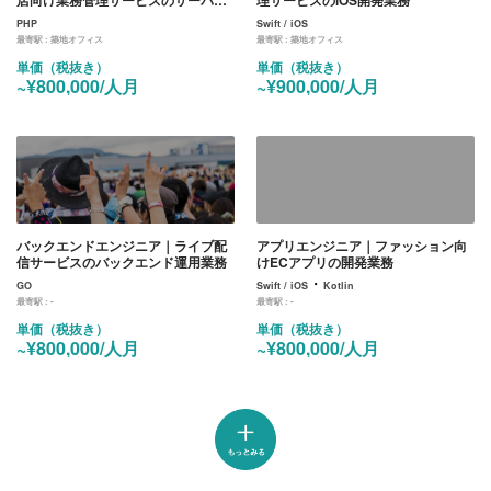
開発業務
PHP
Swift / iOS
最寄駅 :
築地オフィス
最寄駅 :
築地オフィス
単価（税抜き）
単価（税抜き）
~¥800,000/人月
~¥900,000/人月
バックエンドエンジニア｜ライブ配
アプリエンジニア｜ファッション向
信サービスのバックエンド運用業務
けECアプリの開発業務
・
GO
Swift / iOS
Kotlin
最寄駅 :
-
最寄駅 :
-
単価（税抜き）
単価（税抜き）
~¥800,000/人月
~¥800,000/人月