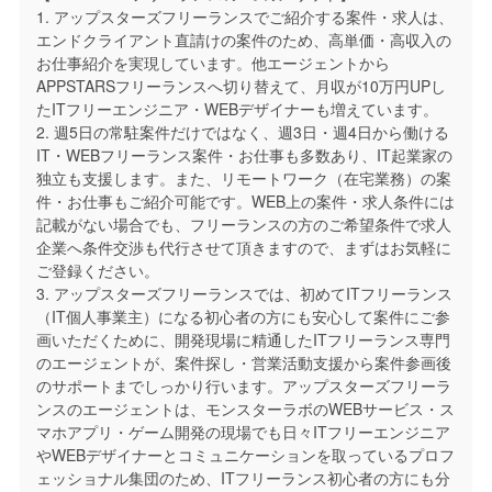
1. アップスターズフリーランスでご紹介する案件・求人は、
エンドクライアント直請けの案件のため、高単価・高収入の
お仕事紹介を実現しています。他エージェントから
APPSTARSフリーランスへ切り替えて、月収が10万円UPし
たITフリーエンジニア・WEBデザイナーも増えています。
2. 週5日の常駐案件だけではなく、週3日・週4日から働ける
IT・WEBフリーランス案件・お仕事も多数あり、IT起業家の
独立も支援します。また、リモートワーク（在宅業務）の案
件・お仕事もご紹介可能です。WEB上の案件・求人条件には
記載がない場合でも、フリーランスの方のご希望条件で求人
企業へ条件交渉も代行させて頂きますので、まずはお気軽に
ご登録ください。
3. アップスターズフリーランスでは、初めてITフリーランス
（IT個人事業主）になる初心者の方にも安心して案件にご参
画いただくために、開発現場に精通したITフリーランス専門
のエージェントが、案件探し・営業活動支援から案件参画後
のサポートまでしっかり行います。アップスターズフリーラ
ンスのエージェントは、モンスターラボのWEBサービス・ス
マホアプリ・ゲーム開発の現場でも日々ITフリーエンジニア
やWEBデザイナーとコミュニケーションを取っているプロフ
ェッショナル集団のため、ITフリーランス初心者の方にも分