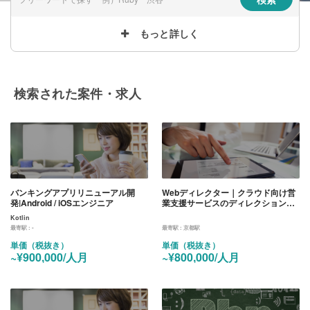
もっと詳しく
検索された案件・求人
バンキングアプリリニューアル開
Webディレクター｜クラウド向け営
発|Android / iOSエンジニア
業支援サービスのディレクション業
務
Kotlin
最寄駅 :
-
最寄駅 :
京都駅
単価（税抜き）
単価（税抜き）
~¥900,000/人月
~¥800,000/人月