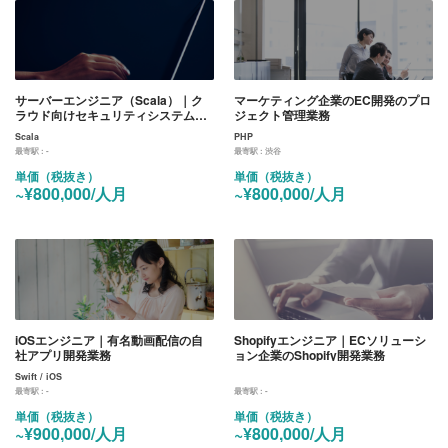
サーバーエンジニア（Scala）｜ク
マーケティング企業のEC開発のプロ
ラウド向けセキュリティシステムの
ジェクト管理業務
サーバー開発業務
Scala
PHP
最寄駅 :
-
最寄駅 :
渋谷
単価（税抜き）
単価（税抜き）
~¥800,000/人月
~¥800,000/人月
iOSエンジニア｜有名動画配信の自
Shopifyエンジニア｜ECソリューシ
社アプリ開発業務
ョン企業のShopify開発業務
Swift / iOS
最寄駅 :
-
最寄駅 :
-
単価（税抜き）
単価（税抜き）
~¥900,000/人月
~¥800,000/人月