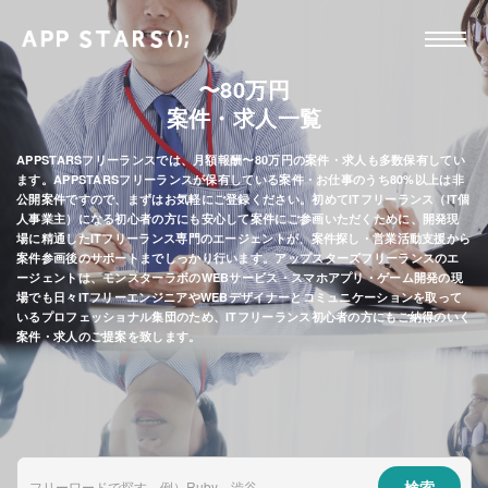
〜80万円
案件・求人一覧
APPSTARSフリーランスでは、月額報酬〜80万円の案件・求人も多数保有してい
ます。APPSTARSフリーランスが保有している案件・お仕事のうち80%以上は非
公開案件ですので、まずはお気軽にご登録ください。初めてITフリーランス（IT個
人事業主）になる初心者の方にも安心して案件にご参画いただくために、開発現
場に精通したITフリーランス専門のエージェントが、案件探し・営業活動支援から
案件参画後のサポートまでしっかり行います。アップスターズフリーランスのエ
ージェントは、モンスターラボのWEBサービス・スマホアプリ・ゲーム開発の現
場でも日々ITフリーエンジニアやWEBデザイナーとコミュニケーションを取って
いるプロフェッショナル集団のため、ITフリーランス初心者の方にもご納得のいく
案件・求人のご提案を致します。
検索