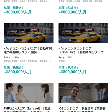
最寄駅 :
東京駅（山手線、京浜東北線、東海道線、中央線、京葉線、丸ノ内線）
最寄駅 :
東京駅（山手線、京浜東北線、東海道線、中央線、京葉線、丸ノ内線）
単価（税抜き）
単価（税抜き）
~¥800,000/人月
~¥800,000/人月
バックエンドエンジニア｜自動車関
バックエンドエンジニア
連の店舗用システム開発
（Go/Ruby）｜自動車向けクラウド
管理システムのバックエンド開発業
・
・
Ruby
JAVA
Ruby
GO
務
最寄駅 :
東京駅（山手線、京浜東北線、東海道線、中央線、京葉線、丸ノ内線）
最寄駅 :
-
単価（税抜き）
単価（税抜き）
~¥800,000/人月
~¥800,000/人月
PHPエンジニア（Laravel）｜飲食
iOSエンジニア｜飲食店向け業務管
店向け業務管理サービスのサーバー
理サービスのiOS開発業務