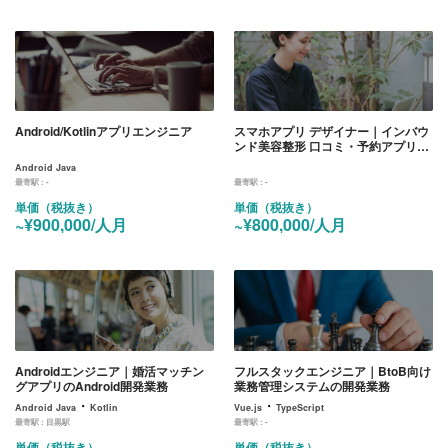
Android/Kotlinアプリエンジニア
スマホアプリ デザイナー｜インバウ
ンド美容整形 口コミ・予約アプリの
デザイン
Android Java
最寄駅 :
-
最寄駅 :
-
単価（税抜き）
単価（税抜き）
~¥900,000/人月
~¥800,000/人月
Androidエンジニア｜婚活マッチン
フルスタックエンジニア｜BtoB向け
グアプリのAndroid開発業務
業務管理システムの開発業務
・
・
Android Java
Kotlin
Vue.js
TypeScript
最寄駅 :
目黒駅
最寄駅 :
-
単価（税抜き）
単価（税抜き）