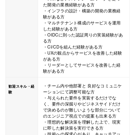
た開発の業務経験がある方
・インフラの設計・構築の開発の業務経
験がある方
・マルチテナント構成のサービスを運用
した経験がある方
・OIDCに則った認証周りの実装経験があ
る方
・CI/CDを組んだ経験がある方
・UXの観点からサービスを改善した経験
がある方
・リーダーとしてサービスを改善した経
験がある方
・チーム内や他部署と 良好なコミュニケ
歓迎スキル・経
ーションにて調整可能な方
験
・与えられた要件を実装するだけでな
く、要件の深掘りやビジネスサイドだけ
で決めるのが難しいような部分について
のエンジニア視点での提案も出来る方
・理想的な解決策を理解した上で、現実
に即した解決策を実行できる方
・技術への探求心があり、キャッチアッ