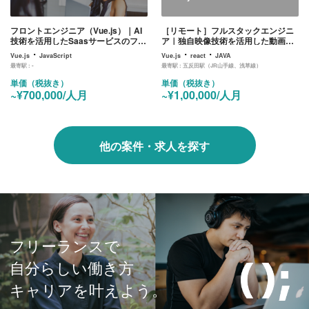
フロントエンジニア（Vue.js）｜AI
［リモート］フルスタックエンジニ
技術を活用したSaasサービスのフロ
ア｜独自映像技術を活用した動画プ
ント開発業務
レイヤー(Web)の開発
・
・
・
Vue.js
JavaScript
Vue.js
react
JAVA
最寄駅 :
-
最寄駅 :
五反田駅（JR山手線、浅草線）
単価（税抜き）
単価（税抜き）
~¥700,000/人月
~¥1,00,000/人月
他の案件・求人を探す
フリーランスで
自分らしい働き方
キャリアを叶えよう。