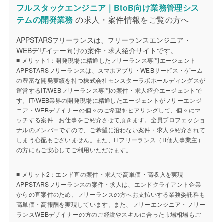
フルスタックエンジニア｜BtoB向け業務管理シス
テムの開発業務
の求人・案件情報をご覧の方へ
APPSTARSフリーランスは、フリーランスエンジニア・
WEBデザイナー向けの案件・求人紹介サイトです。
■ メリット1：開発現場に精通したフリーランス専門エージェント
APPSTARSフリーランスは、スマホアプリ・WEBサービス・ゲーム
の豊富な開発実績を持つ株式会社モンスターラボホールディングスが
運営するIT/WEBフリーランス専門の案件・求人紹介エージェントで
す。IT/WEB業界の開発現場に精通したエージェントがフリーエンジ
ニア・WEBデザイナーの個々のご希望をヒアリングして、個々にマ
ッチする案件・お仕事をご紹介させて頂きます。全員プロフェッショ
ナルのメンバーですので、ご希望に沿わない案件・求人を紹介されて
しまう心配もございません。また、ITフリーランス（IT個人事業主）
の方にもご安心してご利用いただけます。
■ メリット2：エンド直の案件・求人で高単価・高収入を実現
APPSTARSフリーランスの案件・求人は、エンドクライアント企業
からの直案件のため、フリーランスの方へお支払いする業務委託料も
高単価・高報酬を実現しています。また、フリーエンジニア・フリー
ランスWEBデザイナーの方のご経験やスキルに合った市場相場もご