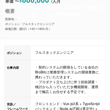
¥
単価 〜
/
人月
フルスタックエンジニア｜BtoB向け業務管
概要
理システムの開発業務
勤務地 : -
ポジション : フルスタックエンジニア
稼働日数 : 週5日（140〜180h/月）
フルスタックエンジニア
ポジション
・契約システムの開発をしている会社の
仕事内容
BtoB向け業務管理システムの開発業務に
携わっていただきます。
・プロダクト立ち上げに伴う技術調査・
検討から入っていただき機能開発、運用
まで幅広くお任せする予定です。
フロントエンド：Vue.js3系 + TypeScript
言語／
バックエンド：Node.js(FWは選定中) +
フレームワーク