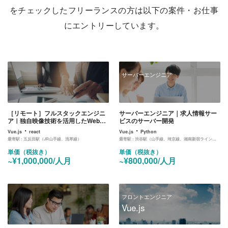
をチェックしたフリーランスの方は以下の案件・お仕事
にエントリーしています。
サーバーエンジニア
［リモート］フルスタックエンジニ
サーバーエンジニア｜求人情報サー
ア｜独自映像技術を活用したWebサ
ビスのサーバー開発
ービスの開発
・
・
Vue.js
react
Vue.js
Python
最寄駅 :
五反田駅（JR山手線、浅草線）
最寄駅 :
渋谷駅（山手線、埼京線、湘南新宿ライン、東横線、田園都市線、銀座線、半蔵門線、副都心線）
単価（税抜き）
単価（税抜き）
~¥1,000,000/人月
~¥800,000/人月
フロントエンジニア
Vue.js