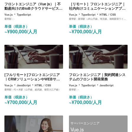
フロントエンジニア（Vue js）｜不
［リモート］フロントエンジニア｜
動産向けのBtoBクラウドサービスの
社内向けコミュニケーションアプリ
フロント開発業務
のフロント開発
・
・
・
Vue.js
TypeScript
Vue.js
TypeScript
HTML / CSS
最寄駅 :
-
最寄駅 :
新宿駅（JR山手線、埼京線、湘南新宿ライン、中央線）、都庁前駅（大江戸線）
単価（税抜き）
単価（税抜き）
~¥900,000/人月
~¥700,000/人月
[フルリモート]フロントエンジニア
フロントエンジニア｜契約関連シス
｜CRMソリューションやWEBサー
テムのフロント開発業務
ビス開発を得意としたマーケティン
・
・
・
・
Vue.js
JavaScript
HTML / CSS
Vue.js
TypeScript
JavaScript
グ会社でのフロント開発業務
最寄駅 :
代々木駅（山手線、総武線、都営大江戸線）
最寄駅 :
-
単価（税抜き）
単価（税抜き）
~¥700,000/人月
~¥700,000/人月
サーバーエンジニア
Vue.js