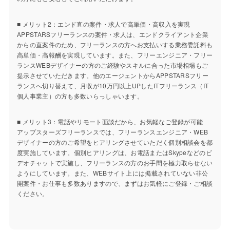
■ メリット2：エンド直の案件・求人で高単価・高収入を実現
APPSTARSフリーランスの案件・求人は、エンドクライアント企業
からの直案件のため、フリーランスの方へお支払いする業務委託料も
高単価・高報酬を実現しています。また、フリーエンジニア・フリー
ランスWEBデザイナーの方のご経験やスキルに合った市場相場もご
提示させていただきます。他のエージェントからAPPSTARSフリー
ランスへ切り替えて、月収が10万円以上UPしたITフリーランス（IT
個人事業主）の方も多数いらっしゃいます。
■ メリット3：電話やリモート面談だから、お気軽なご登録が可能
アップスターズフリーランスでは、フリーランスエンジニア・WEB
デザイナーの方のご希望をヒアリングさせていただく個別相談会を都
度実施しています。個別ヒアリングは、お電話またはSkypeなどのビ
デオチャットで実施し、フリーランスの方のお手間を極力取らせない
ようにしています。また、WEBサイト上には掲載されていない非公
開案件・お仕事も多数ありますので、まずはお気軽にご登録・ご相談
ください。