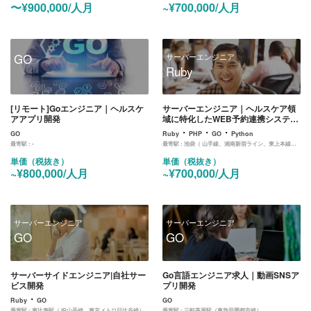
〜¥900,000/人月
~¥700,000/人月
GO
サーバーエンジニア
Ruby
[リモート]Goエンジニア｜ヘルスケ
サーバーエンジニア｜ヘルスケア領
アアプリ開発
域に特化したWEB予約連携システム
のサーバー開発
・
・
・
GO
Ruby
PHP
GO
Python
最寄駅 :
-
最寄駅 :
池袋（ 山手線、湘南新宿ライン、東上本線、西武鉄道、池袋線、丸ノ内線、有楽町線、副都心線）
単価（税抜き）
単価（税抜き）
~¥800,000/人月
~¥700,000/人月
サーバーエンジニア
サーバーエンジニア
GO
GO
サーバーサイドエンジニア|自社サー
Go言語エンジニア求人｜動画SNSア
ビス開発
プリ開発
・
Ruby
GO
GO
最寄駅 :
恵比寿駅（JR山手線、東京メトロ日比谷線）
最寄駅 :
三軒茶屋駅（東急田園都市線）