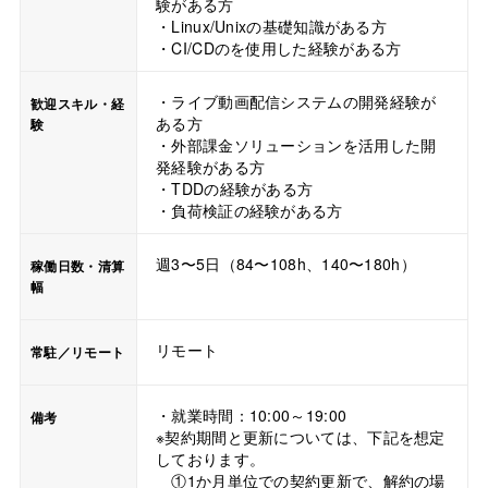
験がある方
・Linux/Unixの基礎知識がある方
・CI/CDのを使用した経験がある方
・ライブ動画配信システムの開発経験が
歓迎スキル・経
ある方
験
・外部課金ソリューションを活用した開
発経験がある方
・TDDの経験がある方
・負荷検証の経験がある方
週3〜5日（84〜108h、140〜180h）
稼働日数・清算
幅
リモート
常駐／リモート
・就業時間：10:00～19:00
備考
※契約期間と更新については、下記を想定
しております。
①1か月単位での契約更新で、解約の場