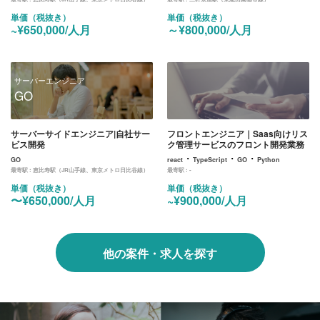
単価（税抜き）
単価（税抜き）
~¥650,000/人月
～¥800,000/人月
サーバーエンジニア
GO
サーバーサイドエンジニア|自社サー
フロントエンジニア｜Saas向けリス
ビス開発
ク管理サービスのフロント開発業務
・
・
・
GO
react
TypeScript
GO
Python
最寄駅 :
恵比寿駅（JR山手線、東京メトロ日比谷線）
最寄駅 :
-
単価（税抜き）
単価（税抜き）
〜¥650,000/人月
~¥900,000/人月
他の案件・求人を探す