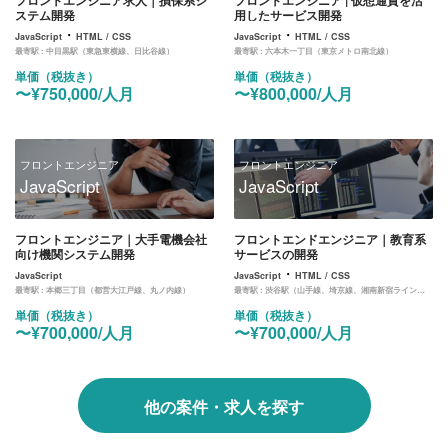
ステム開発
用したサービス開発
・
・
JavaScript
HTML / CSS
JavaScript
HTML / CSS
最寄駅 :
中目黒駅（東急東横線、日比谷線）
最寄駅 :
六本木一丁目（東京メトロ南北線）
単価（税抜き）
単価（税抜き）
〜¥750,000/人月
〜¥800,000/人月
フロントエンジニア
フロントエンジニア
JavaScript
JavaScript
フロントエンジニア｜大手電機会社
フロントエンドエンジニア｜教育系
向け機関システム開発
サービスの開発
・
JavaScript
JavaScript
HTML / CSS
最寄駅 :
本郷三丁目（都営大江戸線、丸ノ内線）
最寄駅 :
渋谷駅（山手線、埼京線、湘南新宿ライン、東横線、田園都市線、銀座線、半蔵門線、副都心線）
単価（税抜き）
単価（税抜き）
〜¥700,000/人月
〜¥700,000/人月
他の案件・求人を探す