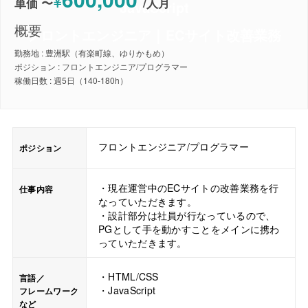
¥
単価 〜
/
人月
JavaScript
概要
フロントエンジニア｜ECサイト改善業務
勤務地 : 豊洲駅（有楽町線、ゆりかもめ）
ポジション : フロントエンジニア/プログラマー
稼働日数 : 週5日（140-180h）
フロントエンジニア/プログラマー
ポジション
・現在運営中のECサイトの改善業務を行
仕事内容
なっていただきます。
・設計部分は社員が行なっているので、
PGとして手を動かすことをメインに携わ
っていただきます。
・HTML/CSS
言語／
・JavaScript
フレームワーク
など