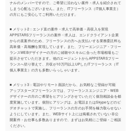
ナルのメンバーですので、ご希望に沿わない案件・求人を紹介されて
しまう心配もございません。また、ITフリーランス（IT個人事業主）
の方にもご安心してご利用いただけます。
■ メリット2：エンド直の案件・求人で高単価・高収入を実現
APPSTARSフリーランスの案件・求人は、エンドクライアント企業
からの直案件のため、フリーランスの方へお支払いする業務委託料も
高単価・高報酬を実現しています。また、フリーエンジニア・フリー
ランスWEBデザイナーの方のご経験やスキルに合った市場相場もご
提示させていただきます。他のエージェントからAPPSTARSフリー
ランスへ切り替えて、月収が10万円以上UPしたITフリーランス（IT
個人事業主）の方も多数いらっしゃいます。
■ メリット3：電話やリモート面談だから、お気軽なご登録が可能
アップスターズフリーランスでは、フリーランスエンジニア・WEB
デザイナーの方のご希望をヒアリングさせていただく個別相談会を都
度実施しています。個別ヒアリングは、お電話またはSkypeなどのビ
デオチャットで実施し、フリーランスの方のお手間を極力取らせない
ようにしています。また、WEBサイト上には掲載されていない非公
開案件・お仕事も多数ありますので、まずはお気軽にご登録・ご相談
ください。