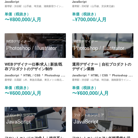
JavaScript
JavaScript
最寄駅 :
渋谷駅（山手線、埼京線、湘南新宿ライン、東横線、田園都市線、銀座線、半蔵門線、副都心線）
最寄駅 :
田町駅（山手線、京浜東北線）
単価（税抜き）
単価（税抜き）
〜¥800,000/人月
~¥700,000/人月
WEBデザイナー
WEBデザイナー
Photoshop / Illustrator
Photoshop / Illustrator
WEBデザイナー仕事/求人 | 新規/既
運用デザイナー｜自社プロダクトの
存プロダクトのデザイン制作
デザイン業務
・
・
・
・
JavaScript
HTML / CSS
Photoshop / Illustrator
JavaScript
HTML / CSS
Photoshop / Illustrator
最寄駅 :
目黒駅（JR、東急目黒線、東京メトロ南北線、都営地下鉄三田線）
最寄駅 :
渋谷駅（山手線、埼京線、湘南新宿ライン、東横線、田園都市線、銀座線、半蔵門線、副都心線）
単価（税抜き）
単価（税抜き）
〜¥600,000/人月
〜¥600,000/人月
フロントエンジニア
フロントエンジニア
JavaScript
JavaScript
フロントエンジニア求人｜損保系シ
フロントエンジニア | 仮想通貨を活