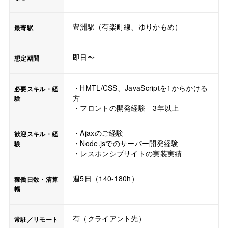
豊洲駅（有楽町線、ゆりかもめ）
最寄駅
即日〜
想定期間
・HMTL/CSS、JavaScriptを1からかける
必要スキル・経
方
験
・フロントの開発経験 3年以上
・Ajaxのご経験
歓迎スキル・経
・Node.jsでのサーバー開発経験
験
・レスポンシブサイトの実装実績
週5日（140-180h）
稼働日数・清算
幅
有（クライアント先）
常駐／リモート