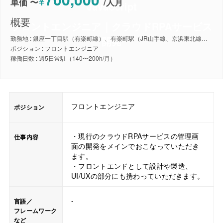
¥
単価 〜
/
人月
JavaScript
概要
フロントエンジニア｜クラウドRPAサービス
開発
勤務地 : 銀座一丁目駅（有楽町線）、有楽町駅（JR山手線、京浜東北線）、日比谷駅（東京メトロ日比谷線、千代田線、都営三田線））
ポジション : フロントエンジニア
稼働日数 : 週5日常駐（140〜200h/月）
フロントエンジニア
ポジション
・現行のクラウドRPAサービスの管理画
仕事内容
面の開発をメインでおこなっていただき
ます。
・フロントエンドとして設計や製造、
UI/UXの部分にも携わっていただきます。
-
言語／
フレームワーク
など