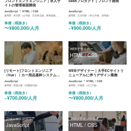
フロントエンドエンジニア｜求人サ
Saasプロダクト｜フロント開発
イトの管理画面開発
・
JavaScript
HTML / CSS
JavaScript
最寄駅 :
東京駅（山手線、京浜東北線、東海道線、中央線、京葉線、丸ノ内線）
最寄駅 :
五反田駅（JR山手線、浅草線）
単価（税抜き）
単価（税抜き）
〜¥800,000/人月
~¥900,000/人月
WEBデザイナー
HTML / CSS
[リモート]フロントエンジニア
WEBデザイナー｜大手ECサイトリ
（Vue）｜カー用品基幹システムの
ニューアルに伴うデザイン業務
リプレイスのフロント開発業務
・
JavaScript
JavaScript
HTML / CSS
最寄駅 :
青葉台駅（田園都市線）
最寄駅 :
汐留駅（大江戸線）
単価（税抜き）
単価（税抜き）
~¥700,000/人月
〜¥800,000/人月
フロントエンジニア
フロントエンジニア
JavaScript
HTML / CSS