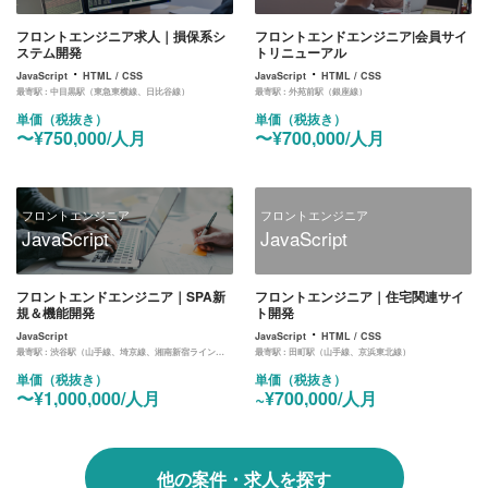
フロントエンジニア求人｜損保系シ
フロントエンドエンジニア|会員サイ
ステム開発
トリニューアル
・
・
JavaScript
HTML / CSS
JavaScript
HTML / CSS
最寄駅 :
中目黒駅（東急東横線、日比谷線）
最寄駅 :
外苑前駅（銀座線）
単価（税抜き）
単価（税抜き）
〜¥750,000/人月
〜¥700,000/人月
フロントエンジニア
フロントエンジニア
JavaScript
JavaScript
フロントエンドエンジニア｜SPA新
フロントエンジニア｜住宅関連サイ
規＆機能開発
ト開発
・
JavaScript
JavaScript
HTML / CSS
最寄駅 :
渋谷駅（山手線、埼京線、湘南新宿ライン、東横線、田園都市線、銀座線、半蔵門線、副都心線）
最寄駅 :
田町駅（山手線、京浜東北線）
単価（税抜き）
単価（税抜き）
〜¥1,000,000/人月
~¥700,000/人月
他の案件・求人を探す