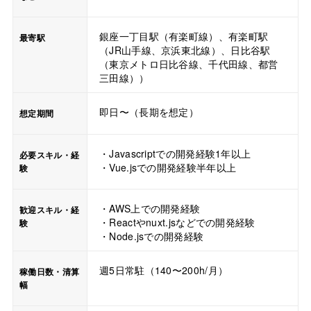
銀座一丁目駅（有楽町線）、有楽町駅
最寄駅
（JR山手線、京浜東北線）、日比谷駅
（東京メトロ日比谷線、千代田線、都営
三田線））
即日〜（長期を想定）
想定期間
・Javascriptでの開発経験1年以上
必要スキル・経
・Vue.jsでの開発経験半年以上
験
・AWS上での開発経験
歓迎スキル・経
・Reactやnuxt.jsなどでの開発経験
験
・Node.jsでの開発経験
週5日常駐（140〜200h/月）
稼働日数・清算
幅