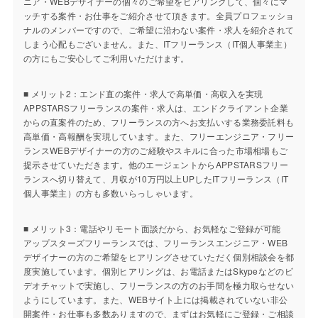
ニア・WEBデザイナーの個々のご希望をヒアリングして、個々にマ
ッチする案件・お仕事をご紹介させて頂きます。全員プロフェッショ
ナルのメンバーですので、ご希望に沿わない案件・求人を紹介されて
しまう心配もございません。また、ITフリーランス（IT個人事業主）
の方にもご安心してご利用いただけます。
■ メリット2：エンド直の案件・求人で高単価・高収入を実現
APPSTARSフリーランスの案件・求人は、エンドクライアント企業
からの直案件のため、フリーランスの方へお支払いする業務委託料も
高単価・高報酬を実現しています。また、フリーエンジニア・フリー
ランスWEBデザイナーの方のご経験やスキルに合った市場相場もご
提示させていただきます。他のエージェントからAPPSTARSフリー
ランスへ切り替えて、月収が10万円以上UPしたITフリーランス（IT
個人事業主）の方も多数いらっしゃいます。
■ メリット3：電話やリモート面談だから、お気軽なご登録が可能
アップスターズフリーランスでは、フリーランスエンジニア・WEB
デザイナーの方のご希望をヒアリングさせていただく個別相談会を都
度実施しています。個別ヒアリングは、お電話またはSkypeなどのビ
デオチャットで実施し、フリーランスの方のお手間を極力取らせない
ようにしています。また、WEBサイト上には掲載されていない非公
開案件・お仕事も多数ありますので、まずはお気軽にご登録・ご相談