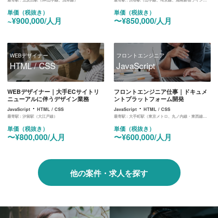
単価（税抜き）
単価（税抜き）
~¥900,000/人月
〜¥850,000/人月
WEBデザイナー
フロントエンジニア
HTML / CSS
JavaScript
WEBデザイナー｜大手ECサイトリ
フロントエンジニア仕事｜ドキュメ
ニューアルに伴うデザイン業務
ントプラットフォーム開発
・
・
JavaScript
HTML / CSS
JavaScript
HTML / CSS
最寄駅 :
汐留駅（大江戸線）
最寄駅 :
大手町駅（東京メトロ、丸ノ内線・東西線・千代田線・半蔵門線・三田線）
単価（税抜き）
単価（税抜き）
〜¥800,000/人月
〜¥600,000/人月
他の案件・求人を探す