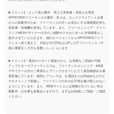
■ メリット2：エンド直の案件・求人で高単価・高収入を実現
APPSTARSフリーランスの案件・求人は、エンドクライアント企業
からの直案件のため、フリーランスの方へお支払いする業務委託料も
高単価・高報酬を実現しています。また、フリーエンジニア・フリー
ランスWEBデザイナーの方のご経験やスキルに合った市場相場もご
提示させていただきます。他のエージェントからAPPSTARSフリー
ランスへ切り替えて、月収が10万円以上UPしたITフリーランス（IT
個人事業主）の方も多数いらっしゃいます。
■ メリット3：電話やリモート面談だから、お気軽なご登録が可能
アップスターズフリーランスでは、フリーランスエンジニア・WEB
デザイナーの方のご希望をヒアリングさせていただく個別相談会を都
度実施しています。個別ヒアリングは、お電話またはSkypeなどのビ
デオチャットで実施し、フリーランスの方のお手間を極力取らせない
ようにしています。また、WEBサイト上には掲載されていない非公
開案件・お仕事も多数ありますので、まずはお気軽にご登録・ご相談
ください。