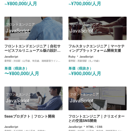
~¥800,000/人月
~¥700,000/人月
フロントエンジニア
サーバーエンジニア
JavaScript
JavaScript
フロントエンドエンジニア｜自社サ
フルスタックエンジニア｜マーケテ
ービスフルリニューアル版の設計・
ィングプラットフォーム開発支援
開発
・
JavaScript
Ruby
JavaScript
最寄駅 :
渋谷駅（山手線、埼京線、湘南新宿ライン、東横線、田園都市線、銀座線、半蔵門線、副都心線）
最寄駅 :
西新宿駅（丸ノ内線）
単価（税抜き）
単価（税抜き）
〜¥800,000/人月
~¥900,000/人月
フロントエンジニア
フロントエンジニア
JavaScript
JavaScript
Saasプロダクト｜フロント開発
フロントエンジニア｜クリエイター
との交流SNS開発
・
JavaScript
JavaScript
HTML / CSS
最寄駅 :
五反田駅（JR山手線、浅草線）
最寄駅 :
渋谷駅（山手線、埼京線、湘南新宿ライン、東横線、田園都市線、銀座線、半蔵門線、副都心線）