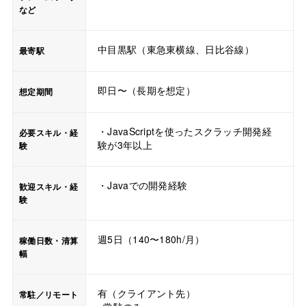
など
中目黒駅（東急東横線、日比谷線）
最寄駅
即日〜（長期を想定）
想定期間
・JavaScriptを使ったスクラッチ開発経
必要スキル・経
験が3年以上
験
・Javaでの開発経験
歓迎スキル・経
験
週5日（140〜180h/月）
稼働日数・清算
幅
有（クライアント先）
常駐／リモート