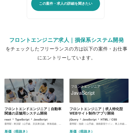
この案件・求人の詳細を聞きたい
フロントエンジニア求人｜損保系システム開発
をチェックしたフリーランスの方は以下の案件・お仕事
にエントリーしています。
フロントエンジニア
JavaScript
フロントエンドエンジニア｜自動車
フロントエンジニア｜求人特化型
関連の店舗用システム開発
WEBサイト制作/アプリ開発
・
・
・
・
react
TypeScript
JavaScript
jQuery
JavaScript
HTML / CSS
最寄駅 :
東京駅（山手線、京浜東北線、東海道線、中央線、京葉線、丸ノ内線）
最寄駅 :
池袋（ 山手線、湘南新宿ライン、東上本線、西武鉄道、池袋線、丸ノ内線、有楽町線、副都心線）
単価（税抜き）
単価（税抜き）