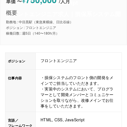
¥
単価 〜
/
人月
JavaScript
概要
フロントエンジニア求人｜損保系システム開
発
勤務地 : 中目黒駅（東急東横線、日比谷線）
ポジション : フロントエンジニア
稼働日数 : 週5日（140〜180h/月）
フロントエンジニア
ポジション
・損保システムのフロント側の開発をメ
仕事内容
インでご担当していただきます。
・実装中のシステムにおいて、プログラ
マーとして開発メンバーとコミュニケー
ションを取りながら、改修メインでお仕
事をしていただきます。
HTML, CSS, JavaScript
言語／
フレームワーク