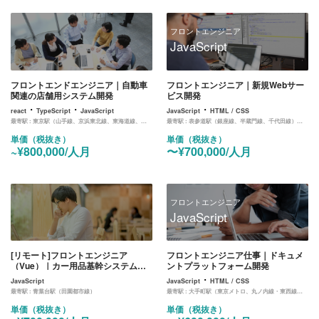
フロントエンジニア
JavaScript
フロントエンドエンジニア｜自動車
フロントエンジニア｜新規Webサー
関連の店舗用システム開発
ビス開発
・
・
・
react
TypeScript
JavaScript
JavaScript
HTML / CSS
最寄駅 :
東京駅（山手線、京浜東北線、東海道線、中央線、京葉線、丸ノ内線）
最寄駅 :
表参道駅（銀座線、半蔵門線、千代田線）もしくは 外苑前駅（銀座線）
単価（税抜き）
単価（税抜き）
~¥800,000/人月
〜¥700,000/人月
フロントエンジニア
JavaScript
[リモート]フロントエンジニア
フロントエンジニア仕事｜ドキュメ
（Vue）｜カー用品基幹システムの
ントプラットフォーム開発
リプレイスのフロント開発業務
・
JavaScript
JavaScript
HTML / CSS
最寄駅 :
青葉台駅（田園都市線）
最寄駅 :
大手町駅（東京メトロ、丸ノ内線・東西線・千代田線・半蔵門線・三田線）
単価（税抜き）
単価（税抜き）