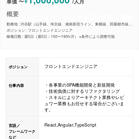
¥
単価 〜
/
人月
JavaScript
概要
フロントエンドエンジニア｜SPA新規＆機能
勤務地 : 渋谷駅（山手線、埼京線、湘南新宿ライン、東横線、田園都市線、銀座線、半蔵門線、副都心線）
開発
ポジション : フロントエンドエンジニア
稼働日数 : 週5日（週5日：150〜190h/月） ※条件により調整可能
フロントエンドエンジニア
ポジション
・各事業のSPA機能開発と新規開発
仕事内容
・技術負債に対するリファクタリング
・スキルによりアーキテクト業務やレビ
ュワー業務もお任せする場合がございま
す。
React,Angular,TypeScript
言語／
フレームワーク
など