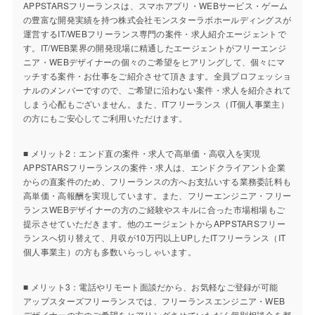
APPSTARSフリーランスは、スマホアプリ・WEBサービス・ゲーム
の豊富な開発実績を持つ株式会社モンスターラボホールディングスが
運営するIT/WEBフリーランス専門の案件・求人紹介エージェントで
す。IT/WEB業界の開発現場に精通したエージェントがフリーエンジ
ニア・WEBデザイナーの個々のご希望をヒアリングして、個々にマ
ッチする案件・お仕事をご紹介させて頂きます。全員プロフェッショ
ナルのメンバーですので、ご希望に沿わない案件・求人を紹介されて
しまう心配もございません。また、ITフリーランス（IT個人事業主）
の方にもご安心してご利用いただけます。
■ メリット2：エンド直の案件・求人で高単価・高収入を実現
APPSTARSフリーランスの案件・求人は、エンドクライアント企業
からの直案件のため、フリーランスの方へお支払いする業務委託料も
高単価・高報酬を実現しています。また、フリーエンジニア・フリー
ランスWEBデザイナーの方のご経験やスキルに合った市場相場もご
提示させていただきます。他のエージェントからAPPSTARSフリー
ランスへ切り替えて、月収が10万円以上UPしたITフリーランス（IT
個人事業主）の方も多数いらっしゃいます。
■ メリット3：電話やリモート面談だから、お気軽なご登録が可能
アップスターズフリーランスでは、フリーランスエンジニア・WEB
デザイナーの方のご希望をヒアリングさせていただく個別相談会を都