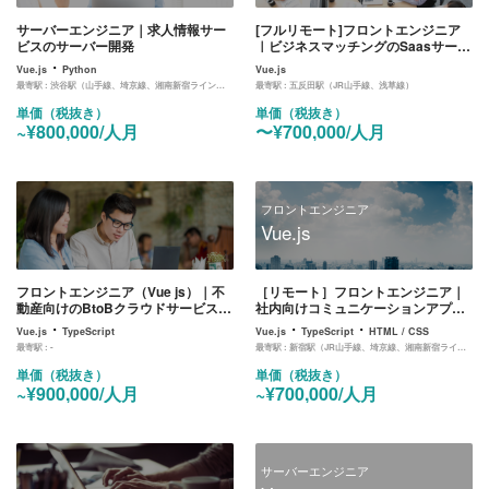
サーバーエンジニア｜求人情報サー
[フルリモート]フロントエンジニア
ビスのサーバー開発
｜ビジネスマッチングのSaasサービ
スのフロント開発
・
Vue.js
Python
Vue.js
最寄駅 :
渋谷駅（山手線、埼京線、湘南新宿ライン、東横線、田園都市線、銀座線、半蔵門線、副都心線）
最寄駅 :
五反田駅（JR山手線、浅草線）
単価（税抜き）
単価（税抜き）
~¥800,000/人月
〜¥700,000/人月
フロントエンジニア
Vue.js
フロントエンジニア（Vue js）｜不
［リモート］フロントエンジニア｜
動産向けのBtoBクラウドサービスの
社内向けコミュニケーションアプリ
フロント開発業務
のフロント開発
・
・
・
Vue.js
TypeScript
Vue.js
TypeScript
HTML / CSS
最寄駅 :
-
最寄駅 :
新宿駅（JR山手線、埼京線、湘南新宿ライン、中央線）、都庁前駅（大江戸線）
単価（税抜き）
単価（税抜き）
~¥900,000/人月
~¥700,000/人月
サーバーエンジニア