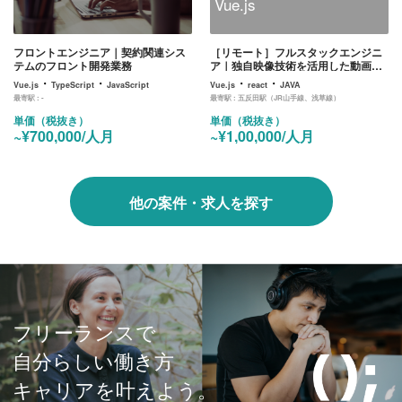
Vue.js
フロントエンジニア｜契約関連シス
［リモート］フルスタックエンジニ
テムのフロント開発業務
ア｜独自映像技術を活用した動画プ
レイヤー(Web)の開発
・
・
・
・
Vue.js
TypeScript
JavaScript
Vue.js
react
JAVA
最寄駅 :
-
最寄駅 :
五反田駅（JR山手線、浅草線）
単価（税抜き）
単価（税抜き）
~¥700,000/人月
~¥1,00,000/人月
他の案件・求人を探す
フリーランスで
自分らしい働き方
キャリアを叶えよう。