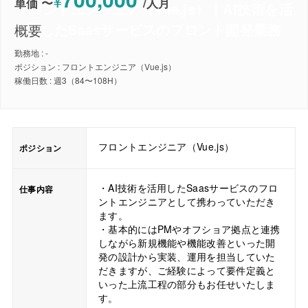
¥
単価 〜
/
人月
フロントエンジニア（Vue.js）｜AI技術を活
用したSaasサービスのフロント開発業務
概要
勤務地 : -
ポジション : フロントエンジニア（Vue.js）
稼働日数 : 週3（84〜108H）
フロントエンジニア（Vue.js）
ポジション
・AI技術を活用したSaasサービスのフロ
仕事内容
ントエンジニアとして携わっていただき
ます。
・基本的にはPMやオフショア拠点と連携
しながら新規機能や機能改善といった開
発の設計から実装、運用を担当していた
だきますが、ご経験によって要件定義と
いった上流工程の部分もお任せいたしま
す。