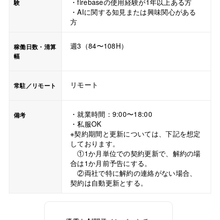
・firebaseの使用経験が1年以上ある方
験
・AIに関する知見または興味関心がある
方
週3（84〜108H）
稼働日数・清算
幅
リモート
常駐／リモート
・就業時間：9:00〜18:00
備考
・私服OK
※契約期間と更新については、下記を想定
しております。
①1か月単位での契約更新で、解約の場
合は1か月前予告にする。
②両社で特に解約の連絡がない場合、
契約は自動更新とする。