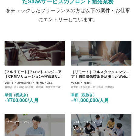
たSaasサービスのフロント開発業務
をチェックしたフリーランスの方は以下の案件・お仕事
にエントリーしています。
[フルリモート]フロントエンジニア
［リモート］フルスタックエンジニ
｜CRMソリューションやWEBサー
ア｜独自映像技術を活用したWebサ
ビス開発を得意としたマーケティン
ービスの開発
・
・
・
Vue.js
JavaScript
HTML / CSS
Vue.js
react
グ会社でのフロント開発業務
最寄駅 :
代々木駅（山手線、総武線、都営大江戸線）
最寄駅 :
五反田駅（JR山手線、浅草線）
単価（税抜き）
単価（税抜き）
~¥700,000/人月
~¥1,000,000/人月
サーバーエンジニア
フロントエンジニア
Vue.js