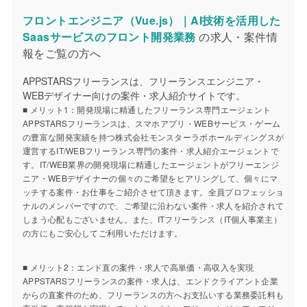
フロントエンジニア（Vue.js）｜AI技術を活用した
Saasサービスのフロント開発業務
の求人・案件情
報をご覧の方へ
APPSTARSフリーランスは、フリーランスエンジニア・
WEBデザイナー向けの案件・求人紹介サイトです。
■ メリット1：開発現場に精通したフリーランス専門エージェント
APPSTARSフリーランスは、スマホアプリ・WEBサービス・ゲーム
の豊富な開発実績を持つ株式会社モンスターラボホールディングスが
運営するIT/WEBフリーランス専門の案件・求人紹介エージェントで
す。IT/WEB業界の開発現場に精通したエージェントがフリーエンジ
ニア・WEBデザイナーの個々のご希望をヒアリングして、個々にマ
ッチする案件・お仕事をご紹介させて頂きます。全員プロフェッショ
ナルのメンバーですので、ご希望に沿わない案件・求人を紹介されて
しまう心配もございません。また、ITフリーランス（IT個人事業主）
の方にもご安心してご利用いただけます。
■ メリット2：エンド直の案件・求人で高単価・高収入を実現
APPSTARSフリーランスの案件・求人は、エンドクライアント企業
からの直案件のため、フリーランスの方へお支払いする業務委託料も