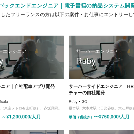
バックエンドエンジニア｜電子書籍の納品システム開
クしたフリーランスの方は以下の案件・お仕事にエントリーし
ーエンジニア
サーバーエンジニア
y
Ruby
ンジニア｜自社配車アプリ開発
サーバーサイドエンジニア｜HRT
チャーの自社開発
・
Scala
Ruby
GO
東京メトロ有楽町線）、赤坂見附駅（銀座線、丸ノ内線）
最寄駅 :
六本木駅（日比谷線、大江戸線
～¥1,200,000/人月
〜¥750,000/人月
）
単価（税抜き）