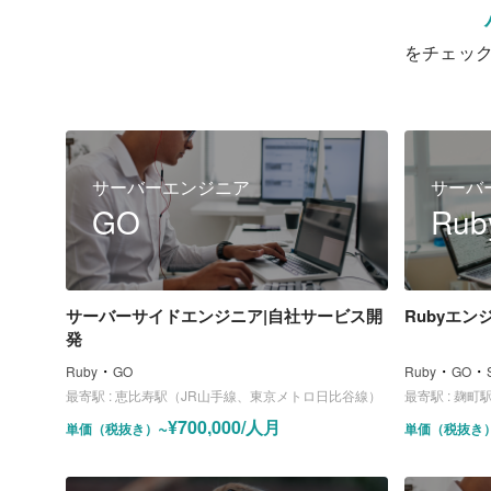
をチェッ
サーバーエンジニア
サーバ
GO
Rub
サーバーサイドエンジニア|自社サービス開
Rubyエ
発
・
・
・
Ruby
GO
Ruby
GO
最寄駅 :
恵比寿駅（JR山手線、東京メトロ日比谷線）
最寄駅 :
麹町駅（
~¥700,000/人月
単価（税抜き）
単価（税抜き