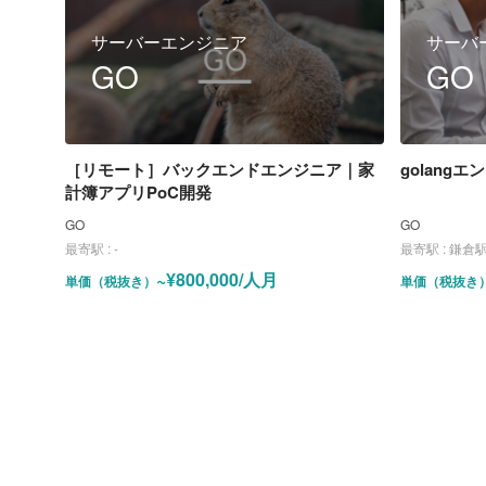
サーバーエンジニア
サーバ
GO
GO
［リモート］バックエンドエンジニア｜家
golang
計簿アプリPoC開発
GO
GO
最寄駅 :
-
最寄駅 :
鎌倉駅（
~¥800,000/人月
単価（税抜き）
単価（税抜き