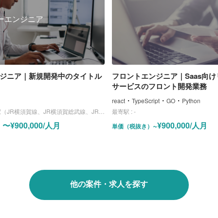
ーエンジニア
エンジニア｜新規開発中のタイトル
フロントエンジニア｜Saas向
サービスのフロント開発業務
・
・
・
react
TypeScript
GO
Python
JR横須賀線、JR横須賀総武線、JR湘南新宿ライン）
最寄駅 :
-
〜¥900,000/人月
~¥900,000/人月
）
単価（税抜き）
他の案件・求人を探す