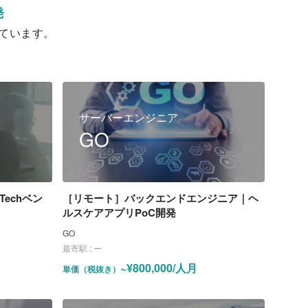
発
ています。
サーバーエンジニア
GO
echベン
［リモート］バックエンドエンジニア｜ヘ
ルスケアアプリPoC開発
GO
）
最寄駅 :
ー
~¥800,000/人月
単価（税抜き）