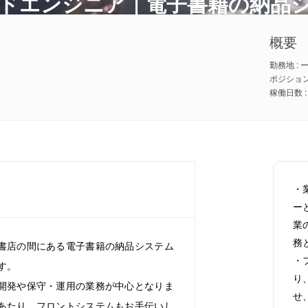
ドエンジニア｜電子書籍の納品
概要
勤務地 : 
ポジション
・
ー
業
務
書店の間にある電子書籍の納品システム
・
す。
り
開発や保守・運用の業務が中心となりま
せ
あたり、フロントシステムもお手伝いし