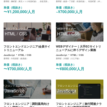
最寄駅 :
麹町駅（東京メトロ有楽町線）、赤坂見附駅（銀座線、丸ノ内線）
最寄駅 :
銀座一丁目駅（有楽町線）、有楽町駅（JR山手線、京浜東北線）、日比谷駅（東京メトロ日比谷線、千代田線、都営三田線））
単価（税抜き）
単価（税抜き）
〜¥1,200,000/人月
~¥700,000/人月
フロントエンジニア
WEBデザイナー
HTML / CSS
HTML / CSS
フロントエンドエンジニア|会員サイ
WEBデザイナー｜大手ECサイトリ
トリニューアル
ニューアルに伴うデザイン業務
・
・
JavaScript
HTML / CSS
JavaScript
HTML / CSS
最寄駅 :
外苑前駅（銀座線）
最寄駅 :
汐留駅（大江戸線）
単価（税抜き）
単価（税抜き）
〜¥700,000/人月
〜¥800,000/人月
フロントエンジニア
フロントエンジニア
JavaScript
JavaScript
フロントエンジニア │調剤薬局向け
フロントエンジニア｜旅行関連クラ