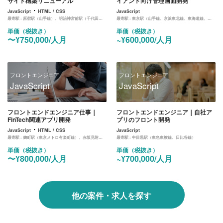
サイト構築リニューアル
イアント向け管理画面開発
・
JavaScript
HTML / CSS
JavaScript
最寄駅 :
原宿駅（山手線）、明治神宮前駅（千代田線）、北参道（副都心線）
最寄駅 :
東京駅（山手線、京浜東北線、東海道線、中央線、京葉線、丸ノ内線）
単価（税抜き）
単価（税抜き）
〜¥750,000/人月
~¥600,000/人月
フロントエンジニア
フロントエンジニア
JavaScript
JavaScript
フロントエンドエンジニア仕事｜
フロントエンドエンジニア｜自社ア
FinTech関連アプリ開発
プリのフロント開発
・
JavaScript
HTML / CSS
JavaScript
最寄駅 :
麹町駅（東京メトロ有楽町線）、赤坂見附駅（銀座線、丸ノ内線）
最寄駅 :
中目黒駅（東急東横線、日比谷線）
単価（税抜き）
単価（税抜き）
〜¥800,000/人月
~¥700,000/人月
他の案件・求人を探す