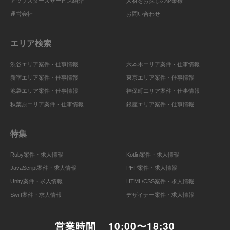
アップスターズサービス紹介
人材をお探しの企業様
運営会社
お問い合わせ
エリア検索
渋谷エリア案件・仕事情報
六本木エリア案件・仕事情報
新宿エリア案件・仕事情報
東京エリア案件・仕事情報
池袋エリア案件・仕事情報
神保町エリア案件・仕事情報
秋葉原エリア案件・仕事情報
銀座エリア案件・仕事情報
特集
Ruby案件・求人情報
Kotlin案件・求人情報
JavaScript案件・求人情報
PHP案件・求人情報
Unity案件・求人情報
HTML/CSS案件・求人情報
Swift案件・求人情報
デザイナー案件・求人情報
営業時間
10:00〜18:30