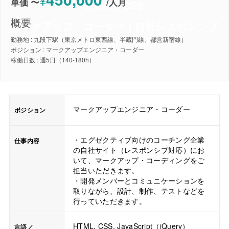
¥
単価 〜
/
人月
HTML / CSS
概要
マークアップ・コーダー｜自社レスポンシブ
サイト制作・運用
勤務地 : 九段下駅（東京メトロ東西線、半蔵門線、都営新宿線）
ポジション : マークアップエンジニア・コーダー
稼働日数 : 週5日（140-180h）
マークアップエンジニア・コーダー
ポジション
・エグゼクティブ向けのコーチング企業
仕事内容
の自社サイト（レスポンシブ対応）にお
いて、マークアップ・コーディングをご
担当いただきます。
・開発メンバーとコミュニケーションを
取りながら、設計、制作、テストなどを
行っていただきます。
HTML, CSS, JavaScript（jQuery）
言語／