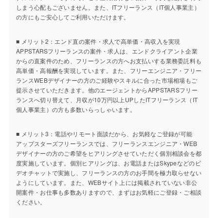
しまう心配もございません。また、ITフリーランス（IT個人事業主）
の方にもご安心してご利用いただけます。
■ メリット2：エンド直の案件・求人で高単価・高収入を実現
APPSTARSフリーランスの案件・求人は、エンドクライアント企業
からの直案件のため、フリーランスの方へお支払いする業務委託料も
高単価・高報酬を実現しています。また、フリーエンジニア・フリー
ランスWEBデザイナーの方のご経験やスキルに合った市場相場もご
提示させていただきます。他のエージェントからAPPSTARSフリー
ランスへ切り替えて、月収が10万円以上UPしたITフリーランス（IT
個人事業主）の方も多数いらっしゃいます。
■ メリット3：電話やリモート面談だから、お気軽なご登録が可能
アップスターズフリーランスでは、フリーランスエンジニア・WEB
デザイナーの方のご希望をヒアリングさせていただく個別相談会を都
度実施しています。個別ヒアリングは、お電話またはSkypeなどのビ
デオチャットで実施し、フリーランスの方のお手間を極力取らせない
ようにしています。また、WEBサイト上には掲載されていない非公
開案件・お仕事も多数ありますので、まずはお気軽にご登録・ご相談
ください。