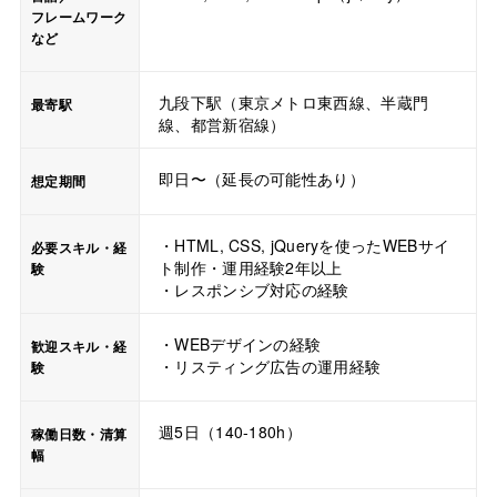
フレームワーク
など
九段下駅（東京メトロ東西線、半蔵門
最寄駅
線、都営新宿線）
即日〜（延長の可能性あり）
想定期間
・HTML, CSS, jQueryを使ったWEBサイ
必要スキル・経
ト制作・運用経験2年以上
験
・レスポンシブ対応の経験
・WEBデザインの経験
歓迎スキル・経
・リスティング広告の運用経験
験
週5日（140-180h）
稼働日数・清算
幅