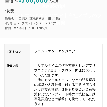
¥
単価 〜
/
人月
JavaScript
概要
フロントエンドエンジニア｜自社アプリのフ
勤務地 : 中目黒駅（東急東横線、日比谷線）
ロント開発
ポジション : フロントエンドエンジニア
稼働日数 : 週5日（130〜170h/月）
フロントエンドエンジニア
ポジション
・リアルタイム通信を前提としたアプリ
仕事内容
プログラム設計・フロント開発に携わっ
ていただきます。
・他にもツールやテストなどの開発環境
の構築や各種仕様に対する工数見積もり
および改善提案、運用を見据えた負荷軽
減およびアップデート時の作業軽減と効
率化実施などの業務にも携わっていただ
きます。