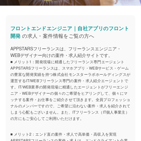
フロントエンドエンジニア｜自社アプリのフロント
開発
の求人・案件情報をご覧の方へ
APPSTARSフリーランスは、フリーランスエンジニア・
WEBデザイナー向けの案件・求人紹介サイトです。
■ メリット1：開発現場に精通したフリーランス専門エージェント
APPSTARSフリーランスは、スマホアプリ・WEBサービス・ゲーム
の豊富な開発実績を持つ株式会社モンスターラボホールディングスが
運営するIT/WEBフリーランス専門の案件・求人紹介エージェントで
す。IT/WEB業界の開発現場に精通したエージェントがフリーエンジ
ニア・WEBデザイナーの個々のご希望をヒアリングして、個々にマ
ッチする案件・お仕事をご紹介させて頂きます。全員プロフェッショ
ナルのメンバーですので、ご希望に沿わない案件・求人を紹介されて
しまう心配もございません。また、ITフリーランス（IT個人事業主）
の方にもご安心してご利用いただけます。
■ メリット2：エンド直の案件・求人で高単価・高収入を実現
APPSTARSフリーランスの案件・求人は、エンドクライアント企業