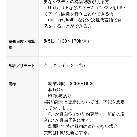
要なシステムの構築経験がある方
・Unity、UEなどのゲームエンジンを用い
てアプリ開発を行うことができる方
・rust, go, kotlin などの次世代言語で開
発をすることができる方
週5日（130〜170h/月）
稼働日数・清算
幅
有（クライアント先）
常駐／リモート
・就業時間：9:30〜18:00
備考
・私服OK
・PC貸与あり
※契約期間と更新については、下記を想定
しております。
①1か月単位での契約更新で、解約の場
合は1か月前予告にする。
②両社で特に解約の連絡がない場合、
契約は自動更新とする。