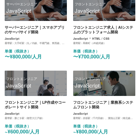
サーバーエンジニア
フロントエンジニア
JavaScript
JavaScript
サーバーエンジニア｜スマホアプリ
フロントエンジニア求人｜AIシステ
のサーバサイド開発
ムのプラットフォーム開発
・
JavaScript
JavaScript
HTML / CSS
最寄駅 :
大手町駅（丸ノ内線、半蔵門線、東西線、都営三田線、メトロ千代田線）
最寄駅 :
馬喰町（JR総武線）
単価（税抜き）
単価（税抜き）
〜¥800,000/人月
〜¥700,000/人月
フロントエンジニア
フロントエンジニア
JavaScript
JavaScript
フロントエンジニア｜LP作成やコー
フロントエンジニア｜業務系システ
ポレートサイト開発
ムフロント開発
JavaScript
JavaScript
最寄駅 :
勝どき駅（都営大江戸線）
最寄駅 :
赤坂駅（千代田線）、溜池山王駅（南北線、千代田線）
単価（税抜き）
単価（税抜き）
~¥600,000/人月
~¥800,000/人月