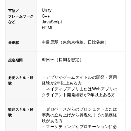
Unity
言語／
C++
フレームワーク
JavaScript
など
HTML
中目黒駅（東急東横線、日比谷線）
最寄駅
即日〜（長期を想定）
想定期間
・アプリかゲームタイトルの開発・運用
必要スキル・経
経験が2年以上ある方
験
・ネイティブアプリまたはWebアプリの
クライアント開発経験が2年以上ある方
・ゼロベースからのプロジェクトまたは
歓迎スキル・経
事業の立ち上げから具現化までの業務経
験
験がある方
・マーケティングやプロモーションに必