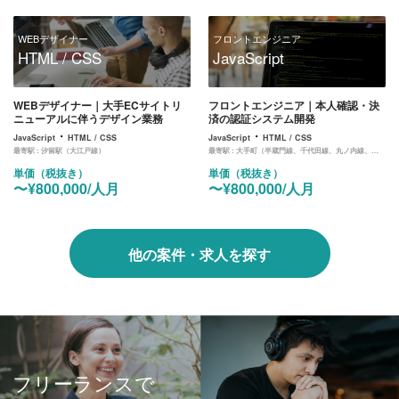
WEBデザイナー
フロントエンジニア
HTML / CSS
JavaScript
WEBデザイナー｜大手ECサイトリ
フロントエンジニア｜本人確認・決
ニューアルに伴うデザイン業務
済の認証システム開発
・
・
JavaScript
HTML / CSS
JavaScript
HTML / CSS
最寄駅 :
汐留駅（大江戸線）
最寄駅 :
大手町（半蔵門線、千代田線、丸ノ内線、三田線）
単価（税抜き）
単価（税抜き）
〜¥800,000/人月
〜¥800,000/人月
他の案件・求人を探す
フリーランスで