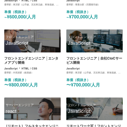
JavaScript
HTML / CSS
JavaScript
最寄駅 :
東京駅（山手線、京浜東北線、東海道線、中央線、京葉線、丸ノ内線）
最寄駅 :
青葉台駅（田園都市線）
単価（税抜き）
単価（税抜き）
~¥600,000/人月
~¥700,000/人月
フロントエンジニア
フロントエンジニア
JavaScript
JavaScript
フロントエンドエンジニア │エンタ
フロントエンジニア｜自社CtoCサー
メアプリ開発
ビス開発
・
JavaScript
HTML / CSS
JavaScript
最寄駅 :
外苑前駅（銀座線）
最寄駅 :
東京駅（山手線、京浜東北線、東海道線、中央線、京葉線、丸ノ内線）
単価（税抜き）
単価（税抜き）
〜¥800,000/人月
〜¥700,000/人月
サーバーエンジニア
フロントエンジニア
react
JavaScript
［リモート］フルスタックエンジニ
リモートワーク可！フロントエンジ