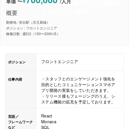
¥
単価 〜
/
人月
フロントエンジニア ｜人材サービス業向け
スマホアプリ開発
概要
勤務地 : 初台駅（京王新線）
ポジション : フロントエンジニア
稼働日数 : 週5日（150〜200h/月）
フロントエンジニア
ポジション
・スタッフとのエンゲージメント強化を
仕事内容
目的としたコミュニケーションスマホア
プリ開発の実装をしていただきます。
・リリース後もフェージングのうえ、シ
ステム機能の拡充を予定しております。
React
言語／
Monaca
フレームワーク
SQL
など