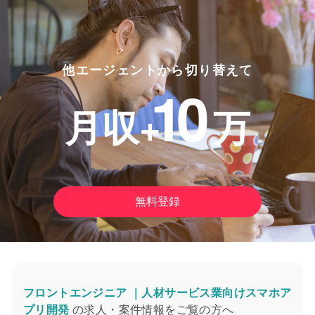
他エージェントから切り替えて
10
月収+
万
無料登録
フロントエンジニア ｜人材サービス業向けスマホア
プリ開発
の求人・案件情報をご覧の方へ