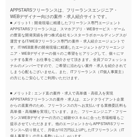
APPSTARSフリーランスは、フリーランスエンジニア・
WEBデザイナー向けの案件・求人紹介サイトです。
■ メリット1：開発現場に精通したフリーランス専門エージェント
APPSTARSフリーランスは、スマホアプリ・WEBサービス・ゲーム
の豊富な開発実績を持つ株式会社モンスターラボホールディングスが
運営するIT/WEBフリーランス専門の案件・求人紹介エージェントで
す。IT/WEB業界の開発現場に精通したエージェントがフリーエンジ
ニア・WEBデザイナーの個々のご希望をヒアリングして、個々にマ
ッチする案件・お仕事をご紹介させて頂きます。全員プロフェッショ
ナルのメンバーですので、ご希望に沿わない案件・求人を紹介されて
しまう心配もございません。また、ITフリーランス（IT個人事業主）
の方にもご安心してご利用いただけます。
■ メリット2：エンド直の案件・求人で高単価・高収入を実現
APPSTARSフリーランスの案件・求人は、エンドクライアント企業
からの直案件のため、フリーランスの方へお支払いする業務委託料も
高単価・高報酬を実現しています。また、フリーエンジニア・フリー
ランスWEBデザイナーの方のご経験やスキルに合った市場相場もご
提示させていただきます。他のエージェントからAPPSTARSフリー
ランスへ切り替えて、月収が10万円以上UPしたITフリーランス（IT
個人事業主）の方も多数いらっしゃいます。