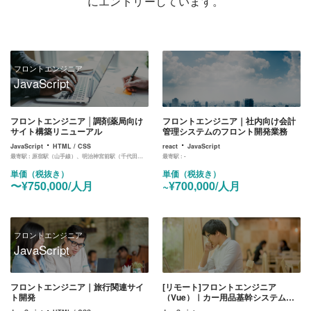
にエントリーしています。
フロントエンジニア
JavaScript
フロントエンジニア │調剤薬局向け
フロントエンジニア｜社内向け会計
サイト構築リニューアル
管理システムのフロント開発業務
・
・
JavaScript
HTML / CSS
react
JavaScript
最寄駅 :
原宿駅（山手線）、明治神宮前駅（千代田線）、北参道（副都心線）
最寄駅 :
-
単価（税抜き）
単価（税抜き）
〜¥750,000/人月
~¥700,000/人月
フロントエンジニア
JavaScript
フロントエンジニア｜旅行関連サイ
[リモート]フロントエンジニア
ト開発
（Vue）｜カー用品基幹システムの
リプレイスのフロント開発業務
・