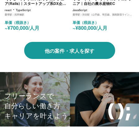
ア(Rails)｜スタートアップ系DX企業
ニア｜自社の農水産物EC
での開発業務
・
react
TypeScript
JavaScript
最寄駅 :
浅草橋駅
最寄駅 :
渋谷駅（山手線、埼京線、湘南新宿ライン、東横線、田園都市線、銀座線、半蔵門線、副都心線）
単価（税抜き）
単価（税抜き）
~¥700,000/人月
~¥800,000/人月
他の案件・求人を探す
フリーランスで
自分らしい働き方
キャリアを叶えよう。