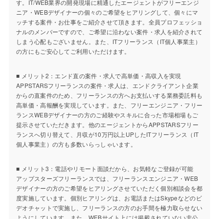
す。IT/WEB業界の開発現場に精通したエージェントがフリーエンジ
ニア・WEBデザイナーの個々のご希望をヒアリングして、個々にマ
ッチする案件・お仕事をご紹介させて頂きます。全員プロフェッショ
ナルのメンバーですので、ご希望に沿わない案件・求人を紹介されて
しまう心配もございません。また、ITフリーランス（IT個人事業主）
の方にもご安心してご利用いただけます。
■ メリット2：エンド直の案件・求人で高単価・高収入を実現
APPSTARSフリーランスの案件・求人は、エンドクライアント企業
からの直案件のため、フリーランスの方へお支払いする業務委託料も
高単価・高報酬を実現しています。また、フリーエンジニア・フリー
ランスWEBデザイナーの方のご経験やスキルに合った市場相場もご
提示させていただきます。他のエージェントからAPPSTARSフリー
ランスへ切り替えて、月収が10万円以上UPしたITフリーランス（IT
個人事業主）の方も多数いらっしゃいます。
■ メリット3：電話やリモート面談だから、お気軽なご登録が可能
アップスターズフリーランスでは、フリーランスエンジニア・WEB
デザイナーの方のご希望をヒアリングさせていただく個別相談会を都
度実施しています。個別ヒアリングは、お電話またはSkypeなどのビ
デオチャットで実施し、フリーランスの方のお手間を極力取らせない
ようにしています。また、WEBサイト上には掲載されていない非公