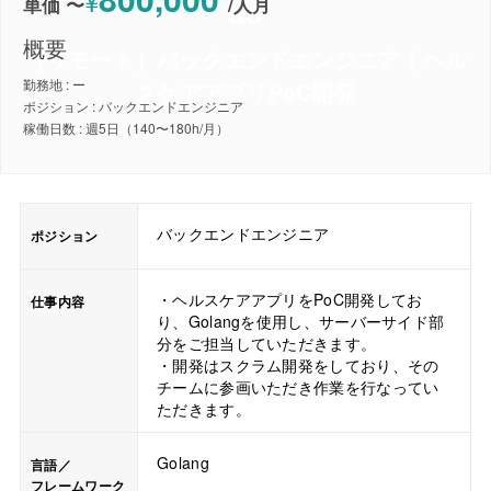
¥
単価 〜
/
人月
GO
概要
［リモート］バックエンドエンジニア｜ヘル
勤務地 : ー
スケアアプリPoC開発
ポジション : バックエンドエンジニア
稼働日数 : 週5日（140〜180h/月）
バックエンドエンジニア
ポジション
・ヘルスケアアプリをPoC開発してお
仕事内容
り、Golangを使用し、サーバーサイド部
分をご担当していただきます。
・開発はスクラム開発をしており、その
チームに参画いただき作業を行なってい
ただきます。
Golang
言語／
フレームワーク