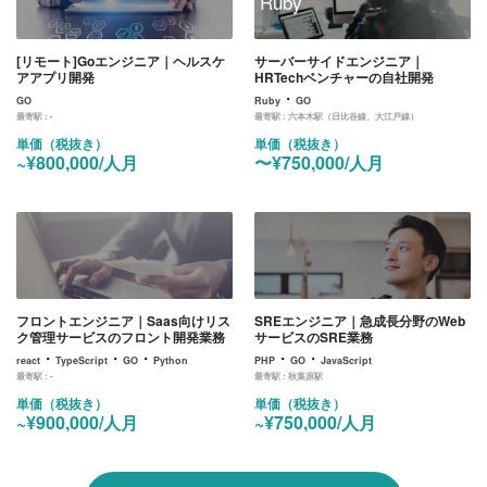
Ruby
[リモート]Goエンジニア｜ヘルスケ
サーバーサイドエンジニア｜
アアプリ開発
HRTechベンチャーの自社開発
・
GO
Ruby
GO
最寄駅 :
-
最寄駅 :
六本木駅（日比谷線、大江戸線）
単価（税抜き）
単価（税抜き）
~¥800,000/人月
〜¥750,000/人月
フロントエンジニア｜Saas向けリス
SREエンジニア｜急成長分野のWeb
ク管理サービスのフロント開発業務
サービスのSRE業務
・
・
・
・
・
react
TypeScript
GO
Python
PHP
GO
JavaScript
最寄駅 :
-
最寄駅 :
秋葉原駅
単価（税抜き）
単価（税抜き）
~¥900,000/人月
~¥750,000/人月