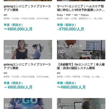
golangエンジニア｜ライブコマース
サーバーエンジニア｜ヘルスケア領
アプリ開発
域に特化したWEB予約連携システム
のサーバー開発
・
・
・
GO
Ruby
PHP
GO
Python
最寄駅 :
下北沢駅（小田急小田原線、京王井の頭線）
最寄駅 :
池袋（ 山手線、湘南新宿ライン、東上本線、西武鉄道、池袋線、丸ノ内線、有楽町線、副都心線）
単価（税抜き）
単価（税抜き）
〜¥800,000/人月
~¥700,000/人月
サーバーエンジニア
サーバーエンジニア
GO
GO
golangエンジニア｜ライブコマース
【未経験可】Goエンジニア｜本人確
アプリ開発
認・決済の認証システム開発
GO
GO
最寄駅 :
下北沢駅（小田急小田原線、京王井の頭線）
最寄駅 :
大手町（半蔵門線、千代田線、丸ノ内線、三田線）
単価（税抜き）
単価（税抜き）
～¥800,000/人月
〜¥800,000/人月
GO
サーバーエンジニア