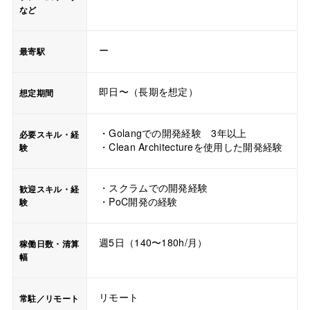
など
ー
最寄駅
即日〜（長期を想定）
想定期間
・Golangでの開発経験 3年以上
必要スキル・経
・Clean Architectureを使用した開発経験
験
・スクラムでの開発経験
歓迎スキル・経
・PoC開発の経験
験
週5日（140〜180h/月）
稼働日数・清算
幅
リモート
常駐／リモート