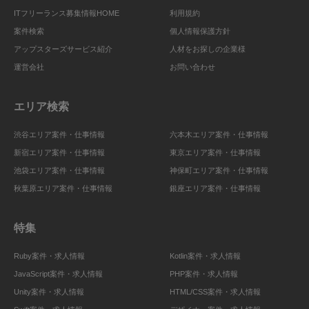
ITフリーランス募集情報HOME
利用規約
案件検索
個人情報保護方針
アップスターズサービス紹介
人材をお探しの企業様
運営会社
お問い合わせ
エリア検索
渋谷エリア案件・仕事情報
六本木エリア案件・仕事情報
新宿エリア案件・仕事情報
東京エリア案件・仕事情報
池袋エリア案件・仕事情報
神保町エリア案件・仕事情報
秋葉原エリア案件・仕事情報
銀座エリア案件・仕事情報
特集
Ruby案件・求人情報
Kotlin案件・求人情報
JavaScript案件・求人情報
PHP案件・求人情報
Unity案件・求人情報
HTML/CSS案件・求人情報