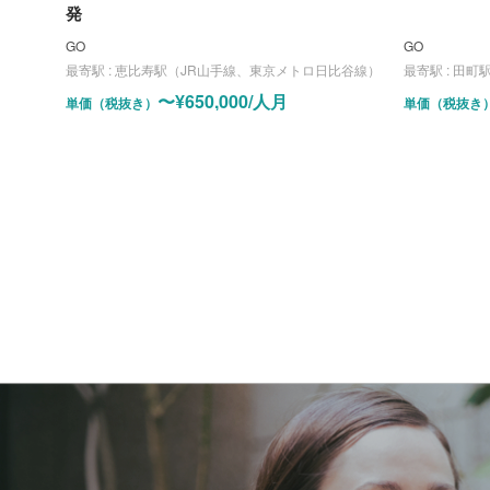
発
GO
GO
最寄駅 :
恵比寿駅（JR山手線、東京メトロ日比谷線）
最寄駅 :
田町
〜¥650,000/人月
単価（税抜き）
単価（税抜き