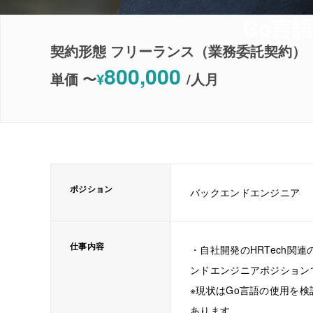
Go言
契約形態 フリーランス（業務委託契約）
800,000
単価 〜
¥
/
人月
ポジション
バックエンドエンジニア
仕事内容
・自社開発のHRTech関
ンドエンジニアポジション
※現状はGo言語の使用を検
あります。