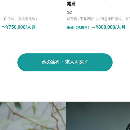
開発
GO
駅（山手線、京浜東北線）
最寄駅 :
下北沢駅（小田急小田原線、京
〜¥750,000/人月
～¥800,000/人月
）
単価（税抜き）
他の案件・求人を探す