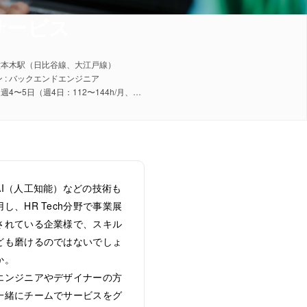
サービス
 六本木駅（日比谷線、大江戸線）
 : バックエンドエンジニア
稼働日数 : 週4〜5日（週4日：112〜144h/月、週5日：140〜180h/月）
AI（人工知能）などの技術も
用し、HR Tech分野で事業展
されている企業様で、スキル
ども磨けるのではないでしょ
か。
エンジニアやデザイナーの方
一緒にチームでサービスをグ