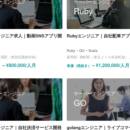
ーエンジニア
サーバーエンジニア
Ruby
ンジニア求人｜動画SNSアプリ開
Rubyエンジニア｜自社配車ア
・
・
Ruby
GO
Scala
茶屋駅（東急田園都市線）
最寄駅 :
麹町駅（東京メトロ有楽町線）、赤坂見附駅（銀
～¥800,000/人月
～¥1,200,000/人月
）
単価（税抜き）
ーエンジニア
サーバーエンジニア
GO
ンジニア｜自社決済サービス開発
golangエンジニア｜ライブコ