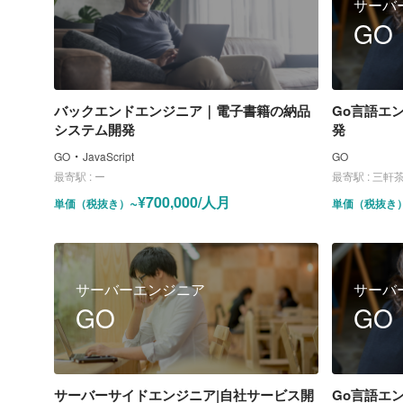
サーバ
GO
バックエンドエンジニア｜電子書籍の納品
Go言語エ
システム開発
発
・
GO
JavaScript
GO
最寄駅 :
ー
最寄駅 :
三軒
~¥700,000/人月
単価（税抜き）
単価（税抜き
サーバーエンジニア
サーバ
GO
GO
サーバーサイドエンジニア|自社サービス開
Go言語エ