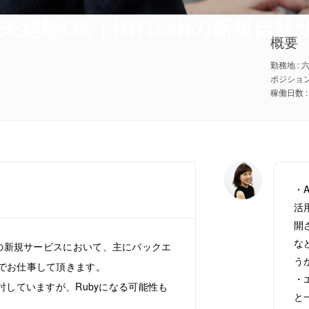
語未経験OK｜HRTechの新規自社
概要
勤務地 :
ポジション
・
活
開
な
連の新規サービスにおいて、主にバックエ
う
でお仕事して頂きます。
・
討していますが、Rubyになる可能性も
と