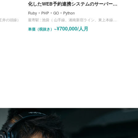
化したWEB予約連携システムのサーバー開
発
・
・
・
Ruby
PHP
GO
Python
王井の頭線）
最寄駅 :
池袋（ 山手線、湘南新宿ライン、東上本線、西武鉄道、池袋線、丸ノ内線、有楽町線、副都心線）
~¥700,000/人月
単価（税抜き）