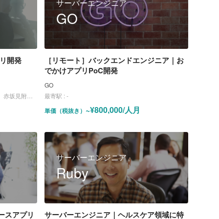
サーバーエンジニア
GO
プリ開発
［リモート］バックエンドエンジニア｜お
でかけアプリPoC開発
GO
座線、丸ノ内線）
最寄駅 :
-
~¥800,000/人月
単価（税抜き）
サーバーエンジニア
Ruby
マースアプリ
サーバーエンジニア｜ヘルスケア領域に特