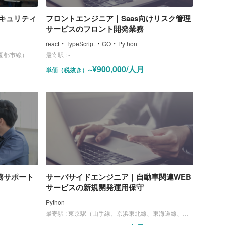
セキュリティ
フロントエンジニア｜Saas向けリスク管理
サービスのフロント開発業務
・
・
・
react
TypeScript
GO
Python
園都市線）
最寄駅 :
-
~¥900,000/人月
単価（税抜き）
務サポート
サーバサイドエンジニア｜自動車関連WEB
サービスの新規開発運用保守
Python
最寄駅 :
東京駅（山手線、京浜東北線、東海道線、中央線、京葉線、丸ノ内線）