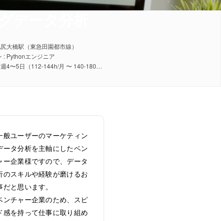
ッグデータ分析
 池尻大橋駅（東急田園都市線）
: Pythonエンジニア
稼働日数 : 週4〜5日（112-144h/月 〜 140-180h/月）
一般ユーザーのマーケティン
データ分析を主軸にしたベン
ャー企業様ですので、データ
析のスキルや経験が磨けるお
事だと思います。
ベンチャー企業のため、スピ
ド感を持って仕事に取り組め