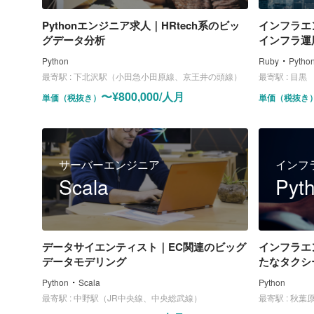
Pythonエンジニア求人｜HRtech系のビッ
インフラエ
グデータ分析
インフラ運
・
Python
Ruby
Pytho
最寄駅 :
下北沢駅（小田急小田原線、京王井の頭線）
最寄駅 :
目黒
〜¥800,000/人月
単価（税抜き）
単価（税抜き
サーバーエンジニア
インフ
Scala
Pyt
データサイエンティスト｜EC関連のビッグ
インフラエ
データモデリング
たなタクシ
・
Python
Scala
Python
最寄駅 :
中野駅（JR中央線、中央総武線）
最寄駅 :
秋葉原