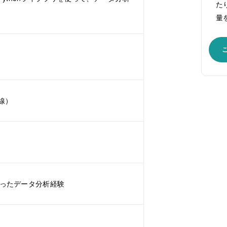
た
量
線）
を使ったデータ分析経験