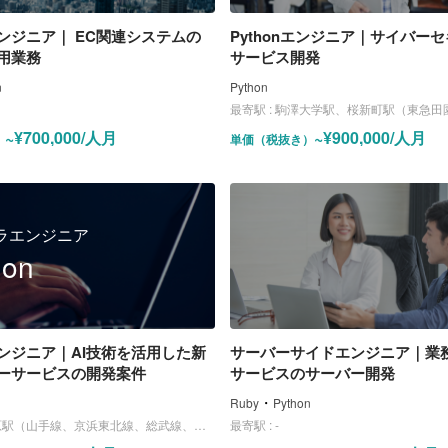
ンジニア｜ EC関連システムの
Pythonエンジニア｜サイバー
用業務
サービス開発
n
Python
最寄駅 :
駒澤大学駅、桜新町駅（東急田
~¥700,000/人月
~¥900,000/人月
）
単価（税抜き）
ラエンジニア
hon
ンジニア｜AI技術を活用した新
サーバーサイドエンジニア｜業
ーサービスの開発案件
サービスのサーバー開発
・
Ruby
Python
駅（山手線、京浜東北線、総武線、日比谷線）
最寄駅 :
-