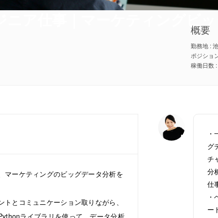
エンジニア仕事｜マーケティングビ
概要
勤務地 :
ポジション 
・
グ
チ
分
、マーケティングのビッグデータ分析を
仕
・
ントとコミュニケーション取りながら、
ー
ythonライブラリを使って、データ分析