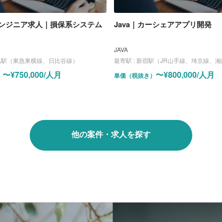
ンジニア求人｜損保系システム
Java｜カーシェアアプリ開発
JAVA
黒駅（東急東横線、日比谷線）
最寄駅 :
新宿駅（JR山手線、埼京線、湘南新宿ライン、中央線）、
〜¥750,000/人月
〜¥800,000/人月
）
単価（税抜き）
他の案件・求人を探す