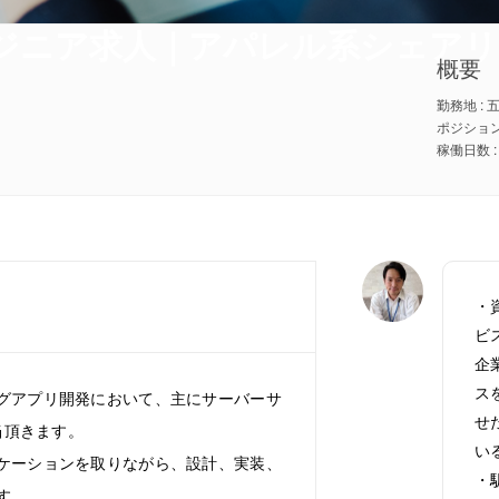
エンジニア求人｜アパレル系シェア
概要
勤務地 :
ポジション 
稼働日数 :
・
ビ
企
ス
グアプリ開発において、主にサーバーサ
せ
当頂きます。
い
ケーションを取りながら、設計、実装、
・
す。