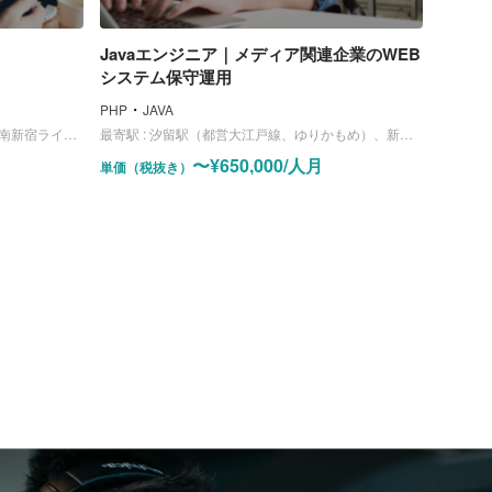
Javaエンジニア｜メディア関連企業のWEB
システム保守運用
・
PHP
JAVA
都庁前駅（大江戸線）
最寄駅 :
汐留駅（都営大江戸線、ゆりかもめ）、新橋駅（JR山手線、東海道線、京浜東北線、横須賀線）
〜¥650,000/人月
単価（税抜き）