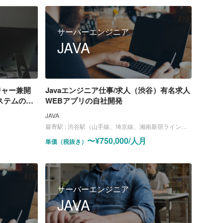
サーバーエンジニア
JAVA
ジャー兼開
Javaエンジニア仕事/求人（渋谷）有名求人
ステムのリ
WEBアプリの自社開発
JAVA
最寄駅 :
渋谷駅（山手線、埼京線、湘南新宿ライン、東横線、田園都市線、銀座線、半蔵門線、副都心線）
〜¥750,000/人月
単価（税抜き）
サーバーエンジニア
JAVA