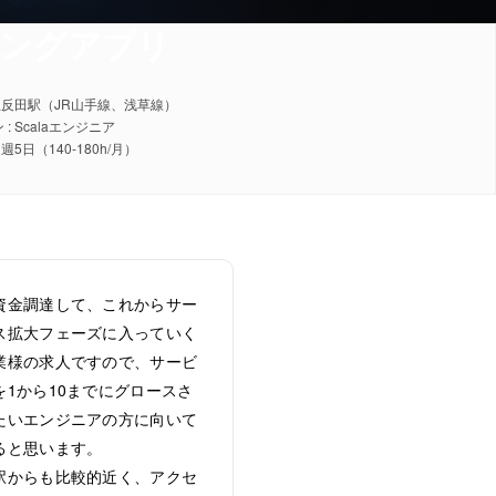
リングアプリ
 五反田駅（JR山手線、浅草線）
: Scalaエンジニア
 週5日（140-180h/月）
資金調達して、これからサー
ス拡大フェーズに入っていく
業様の求人ですので、サービ
を1から10までにグロースさ
たいエンジニアの方に向いて
ると思います。
駅からも比較的近く、アクセ