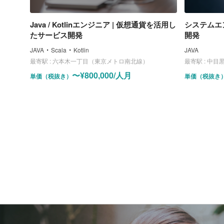
Java / Kotlinエンジニア | 仮想通貨を活用し
システムエ
たサービス開発
開発
・
・
JAVA
Scala
Kotlin
JAVA
最寄駅 :
六本木一丁目（東京メトロ南北線）
最寄駅 :
中目
〜¥800,000/人月
単価（税抜き）
単価（税抜き