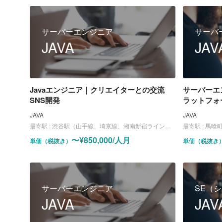
サーバーエンジニア
サーバ
JAVA
JAV
Javaエンジニア｜クリエイターとの交流
サーバーエ
SNS開発
ラットフォ
JAVA
JAVA
最寄駅 :
渋谷駅（山手線、埼京線、湘南新宿ライン、東横線、田園都市線、銀座線、半蔵門線、副都心線）
最寄駅 :
馬喰町
〜¥850,000/人月
単価（税抜き）
単価（税抜き
サーバーエンジニア
SE（
JAVA
JAV