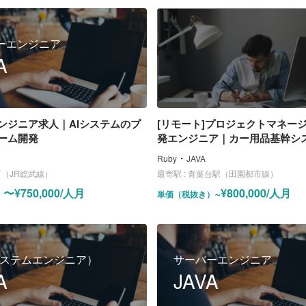
ーエンジニア
A
ンジニア求人｜AIシステムのプ
[リモート]プロジェクトマネー
ーム開発
発エンジニア｜カー用品基幹シ
プレイスのPM/SE業務
・
Ruby
JAVA
（JR総武線）
最寄駅 :
青葉台駅（田園都市線）
〜¥750,000/人月
~¥800,000/人月
）
単価（税抜き）
システムエンジニア）
サーバーエンジニア
A
JAVA