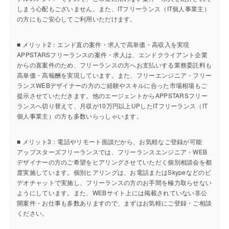
しまう心配もございません。また、ITフリーランス（IT個人事業主）
の方にもご安心してご利用いただけます。
■ メリット2：エンド直の案件・求人で高単価・高収入を実現
APPSTARSフリーランスの案件・求人は、エンドクライアント企業
からの直案件のため、フリーランスの方へお支払いする業務委託料も
高単価・高報酬を実現しています。また、フリーエンジニア・フリー
ランスWEBデザイナーの方のご経験やスキルに合った市場相場もご
提示させていただきます。他のエージェントからAPPSTARSフリー
ランスへ切り替えて、月収が10万円以上UPしたITフリーランス（IT
個人事業主）の方も多数いらっしゃいます。
■ メリット3：電話やリモート面談だから、お気軽なご登録が可能
アップスターズフリーランスでは、フリーランスエンジニア・WEB
デザイナーの方のご希望をヒアリングさせていただく個別相談会を都
度実施しています。個別ヒアリングは、お電話またはSkypeなどのビ
デオチャットで実施し、フリーランスの方のお手間を極力取らせない
ようにしています。また、WEBサイト上には掲載されていない非公
開案件・お仕事も多数ありますので、まずはお気軽にご登録・ご相談
ください。