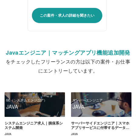
この案件・求人の詳細を聞きたい
Javaエンジニア｜マッチングアプリ機能追加開発
をチェックしたフリーランスの方は以下の案件・お仕事
にエントリーしています。
SE（システムエンジニア）
サーバーエンジニア
JAVA
JAVA
システムエンジニア求人｜損保系シ
サーバーサイドエンジニア｜スマホ
ステム開発
アプリサービスに付帯するデータ閲
覧、集計、連携サーバの開発
JAVA
JAVA