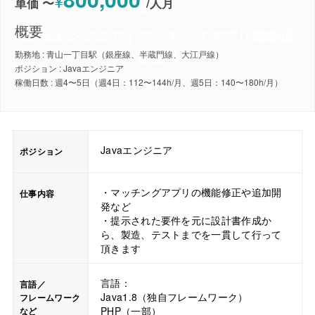
¥
単価 〜
/
人月
JAVA
概要
Javaエンジニア｜マッチングアプリ機能追
加開発
勤務地 : 青山一丁目駅（銀座線、半蔵門線、大江戸線）
ポジション : Javaエンジニア
稼働日数 : 週4〜5日（週4日：112〜144h/月、週5日：140〜180h/月）
Javaエンジニア
ポジション
・マッチングアプリの機能修正や追加開
仕事内容
発など
・提示された要件を元に設計書作成か
ら、製造、テストまでを一貫して行って
頂きます
言語：
言語／
Java1.8（独自フレームワーク）
フレームワーク
PHP（一部）
など