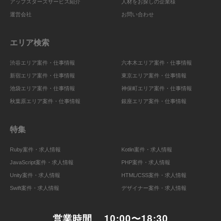
アップスターズサービス紹介
人材をお探しの企業様
運営会社
お問い合わせ
エリア検索
渋谷エリア案件・仕事情報
六本木エリア案件・仕事情報
新宿エリア案件・仕事情報
東京エリア案件・仕事情報
池袋エリア案件・仕事情報
神保町エリア案件・仕事情報
秋葉原エリア案件・仕事情報
銀座エリア案件・仕事情報
特集
Ruby案件・求人情報
Kotlin案件・求人情報
JavaScript案件・求人情報
PHP案件・求人情報
Unity案件・求人情報
HTML/CSS案件・求人情報
Swift案件・求人情報
デザイナー案件・求人情報
営業時間
10:00〜18:30