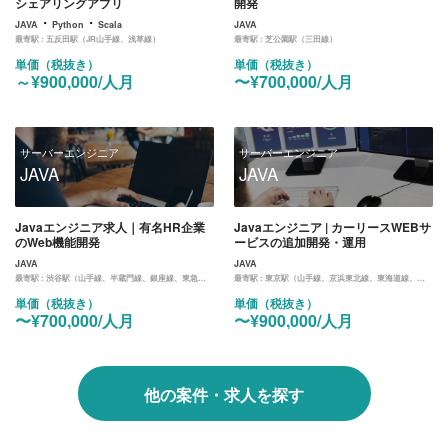
シェアリングアプリ
開発
・
・
JAVA
Python
Scala
JAVA
最寄駅 :
五反田駅（JR山手線、浅草線）
最寄駅 :
芝公園駅（三田線）
単価（税抜き）
単価（税抜き）
～¥900,000/人月
〜¥700,000/人月
サーバーエンジニア
サーバーエンジニア
JAVA
JAVA
Javaエンジニア求人｜有名HR企業
Javaエンジニア | カーリースWEBサ
のWeb機能開発
ービスの追加開発・運用
JAVA
JAVA
最寄駅 :
渋谷駅（山手線、半蔵門線、銀座線、東急東横線、埼京線）
最寄駅 :
東京駅（山手線、京浜東北線、東海道線、中央線、京葉線、丸ノ内線）
単価（税抜き）
単価（税抜き）
〜¥700,000/人月
〜¥900,000/人月
他の案件・求人を探す