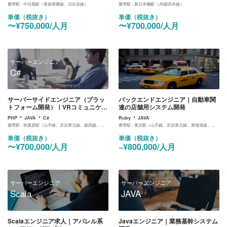
最寄駅 :
中目黒駅（東急東横線、日比谷線）
最寄駅 :
新日本橋駅（JR総武本線）
単価（税抜き）
単価（税抜き）
〜¥750,000/人月
〜¥700,000/人月
サーバーエンジニア
C#
サーバーサイドエンジニア（プラッ
バックエンドエンジニア｜自動車関
トフォーム開発）｜VRコミュニケー
連の店舗用システム開発
ションシステム開発
・
・
・
PHP
JAVA
C#
Ruby
JAVA
最寄駅 :
秋葉原駅（山手線、京浜東北線、総武線、日比谷線）
最寄駅 :
東京駅（山手線、京浜東北線、東海道線、中央線、京葉線、丸ノ内線）
単価（税抜き）
単価（税抜き）
〜¥700,000/人月
~¥800,000/人月
サーバーエンジニア
サーバーエンジニア
Scala
JAVA
Scalaエンジニア求人｜アパレル系
Javaエンジニア｜業務基幹システム