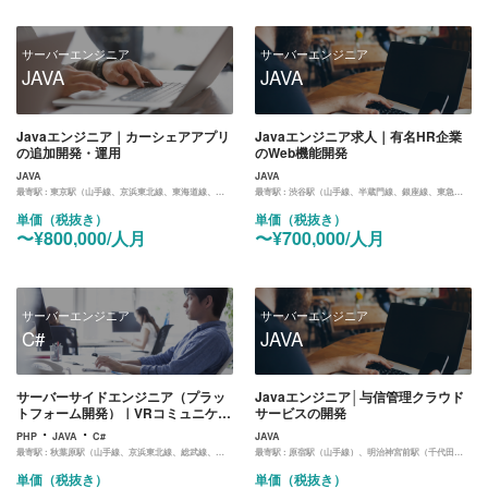
サーバーエンジニア
サーバーエンジニア
JAVA
JAVA
Javaエンジニア｜カーシェアアプリ
Javaエンジニア求人｜有名HR企業
の追加開発・運用
のWeb機能開発
JAVA
JAVA
最寄駅 :
東京駅（山手線、京浜東北線、東海道線、中央線、京葉線、丸ノ内線）
最寄駅 :
渋谷駅（山手線、半蔵門線、銀座線、東急東横線、埼京線）
単価（税抜き）
単価（税抜き）
〜¥800,000/人月
〜¥700,000/人月
サーバーエンジニア
サーバーエンジニア
C#
JAVA
サーバーサイドエンジニア（プラッ
Javaエンジニア│与信管理クラウド
トフォーム開発）｜VRコミュニケー
サービスの開発
ションシステム開発
・
・
PHP
JAVA
C#
JAVA
最寄駅 :
秋葉原駅（山手線、京浜東北線、総武線、日比谷線）
最寄駅 :
原宿駅（山手線）、明治神宮前駅（千代田線）、北参道（副都心線）
単価（税抜き）
単価（税抜き）