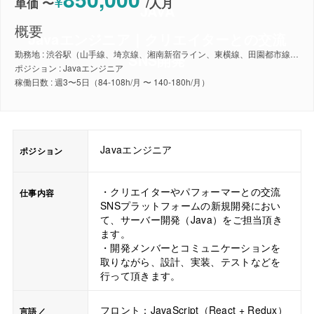
¥
単価 〜
/
人月
JAVA
概要
Javaエンジニア｜クリエイターとの交流
勤務地 : 渋谷駅（山手線、埼京線、湘南新宿ライン、東横線、田園都市線、銀座線、半蔵門線、副都心線）
SNS開発
ポジション : Javaエンジニア
稼働日数 : 週3〜5日（84-108h/月 〜 140-180h/月）
Javaエンジニア
ポジション
・クリエイターやパフォーマーとの交流
仕事内容
SNSプラットフォームの新規開発におい
て、サーバー開発（Java）をご担当頂き
ます。
・開発メンバーとコミュニケーションを
取りながら、設計、実装、テストなどを
行って頂きます。
フロント：JavaScript（React + Redux）
言語／