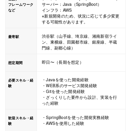
サーバー：Java（SpringBoot）
フレームワーク
インフラ：AWS
など
※新規開発のため、状況に応じて多少変更
する可能性があります。
渋谷駅（山手線、埼京線、湘南新宿ライ
最寄駅
ン、東横線、田園都市線、銀座線、半蔵
門線、副都心線）
即日〜（長期を想定）
想定期間
・Javaを使った開発経験
必要スキル・経
・WEB系のサービス開発経験
験
・Gitを使った開発経験
・ざっくりした要件から設計、実装を行
った経験
・SpringBootを使った開発実務経験
歓迎スキル・経
・AWSを使用した経験
験