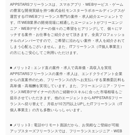
APPSTARSフリーランスは、スマホアプリ・WEBサービス・ゲーム
の豊富な開発実績を持つ株式会社モンスターラボホールディングスが
運営するIT/WEBフリーランス専門の案件・求人紹介エージェントで
す。IT/WEB業界の開発現場に精通したエージェントがフリーエンジ
ニア・WEBデザイナーの個々のご希望をヒアリングして、個々にマ
ッチする案件・お仕事をご紹介させて頂きます。全員プロフェッショ
ナルのメンバーですので、ご希望に沿わない案件・求人を紹介されて
しまう心配もございません。また、ITフリーランス（IT個人事業主）
の方にもご安心してご利用いただけます。
■ メリット2：エンド直の案件・求人で高単価・高収入を実現
APPSTARSフリーランスの案件・求人は、エンドクライアント企業
からの直案件のため、フリーランスの方へお支払いする業務委託料も
高単価・高報酬を実現しています。また、フリーエンジニア・フリー
ランスWEBデザイナーの方のご経験やスキルに合った市場相場もご
提示させていただきます。他のエージェントからAPPSTARSフリー
ランスへ切り替えて、月収が10万円以上UPしたITフリーランス（IT
個人事業主）の方も多数いらっしゃいます。
■ メリット3：電話やリモート面談だから、お気軽なご登録が可能
アップスターズフリーランスでは、フリーランスエンジニア・WEB