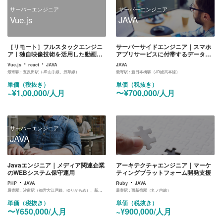
サーバーエンジニア
サーバーエンジニア
Vue.js
JAVA
［リモート］フルスタックエンジニ
サーバーサイドエンジニア｜スマホ
ア｜独自映像技術を活用した動画プ
アプリサービスに付帯するデータ閲
レイヤー(Web)の開発
覧、集計、連携サーバの開発
・
・
Vue.js
react
JAVA
JAVA
最寄駅 :
五反田駅（JR山手線、浅草線）
最寄駅 :
新日本橋駅（JR総武本線）
単価（税抜き）
単価（税抜き）
~¥1,00,000/人月
〜¥700,000/人月
サーバーエンジニア
JAVA
Javaエンジニア｜メディア関連企業
アーキテクチャエンジニア｜マーケ
のWEBシステム保守運用
ティングプラットフォーム開発支援
・
・
PHP
JAVA
Ruby
JAVA
最寄駅 :
汐留駅（都営大江戸線、ゆりかもめ）、新橋駅（JR山手線、東海道線、京浜東北線、横須賀線）
最寄駅 :
西新宿駅（丸ノ内線）
単価（税抜き）
単価（税抜き）
〜¥650,000/人月
~¥900,000/人月