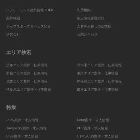
ITフリーランス募集情報HOME
利用規約
案件検索
個人情報保護方針
アップスターズサービス紹介
人材をお探しの企業様
運営会社
お問い合わせ
エリア検索
渋谷エリア案件・仕事情報
六本木エリア案件・仕事情報
新宿エリア案件・仕事情報
東京エリア案件・仕事情報
池袋エリア案件・仕事情報
神保町エリア案件・仕事情報
秋葉原エリア案件・仕事情報
銀座エリア案件・仕事情報
特集
Ruby案件・求人情報
Kotlin案件・求人情報
JavaScript案件・求人情報
PHP案件・求人情報
Unity案件・求人情報
HTML/CSS案件・求人情報