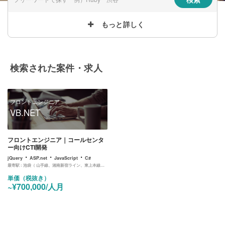
もっと詳しく
検索された案件・求人
フロントエンジニア
VB.NET
フロントエンジニア｜コールセンタ
ー向けCTI開発
・
・
・
jQuery
ASP.net
JavaScript
C#
最寄駅 :
池袋（ 山手線、湘南新宿ライン、東上本線、西武鉄道、池袋線、丸ノ内線、有楽町線、副都心線）
単価（税抜き）
~¥700,000/人月