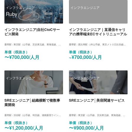
インフラエンジニア
インフラエンジニア
Ruby
インフラエンジニア|自社CtoCサー
インフラエンジニア｜某通信キャリ
ビス開発
アの携帯端末ECサイトリニューアル
最寄駅 :
東京駅（山手線、京浜東北線、東海道線、中央線、京葉線、丸ノ内線）
最寄駅 :
恵比寿駅（JR山手線、東京メトロ日比谷線）＆汐留（大江戸線）
単価（税抜き）
単価（税抜き）
〜¥700,000/人月
~¥700,000/人月
インフラエンジニア
インフラエンジニア
SREエンジニア│組織横断で複数事
SREエンジニア│美容関連サービス
業開発
最寄駅 :
渋谷駅（山手線、埼京線、湘南新宿ライン、東横線、田園都市線、銀座線、半蔵門線、副都心線）
最寄駅 :
東京駅（山手線、京浜東北線、東海道線、中央線、京葉線、丸ノ内線）
単価（税抜き）
単価（税抜き）
〜¥1,200,000/人月
〜¥900,000/人月