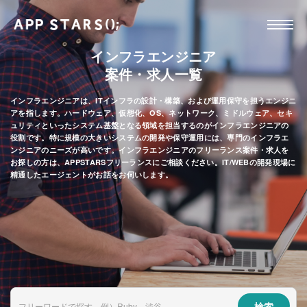
インフラエンジニア
案件・求人一覧
インフラエンジニアは、ITインフラの設計・構築、および運用保守を担うエンジニ
アを指します。ハードウェア、仮想化、OS、ネットワーク、ミドルウェア、セキ
ュリティといったシステム基盤となる領域を担当するのがインフラエンジニアの
役割です。特に規模の大きいシステムの開発や保守運用には、専門のインフラエ
ンジニアのニーズが高いです。インフラエンジニアのフリーランス案件・求人を
お探しの方は、APPSTARSフリーランスにご相談ください。IT/WEBの開発現場に
精通したエージェントがお話をお伺いします。
検索