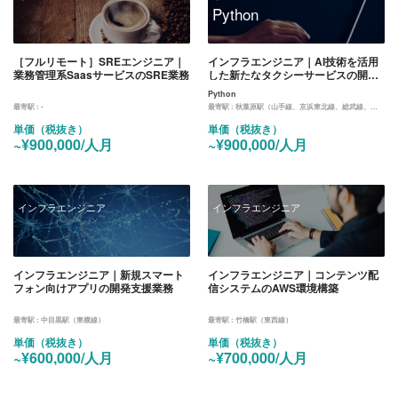
Python
［フルリモート］SREエンジニア｜
インフラエンジニア｜AI技術を活用
業務管理系SaasサービスのSRE業務
した新たなタクシーサービスの開発
案件
Python
最寄駅 :
-
最寄駅 :
秋葉原駅（山手線、京浜東北線、総武線、日比谷線）
単価（税抜き）
単価（税抜き）
~¥900,000/人月
~¥900,000/人月
インフラエンジニア
インフラエンジニア
インフラエンジニア｜新規スマート
インフラエンジニア｜コンテンツ配
フォン向けアプリの開発支援業務
信システムのAWS環境構築
最寄駅 :
中目黒駅（東横線）
最寄駅 :
竹橋駅（東西線）
単価（税抜き）
単価（税抜き）
~¥600,000/人月
~¥700,000/人月