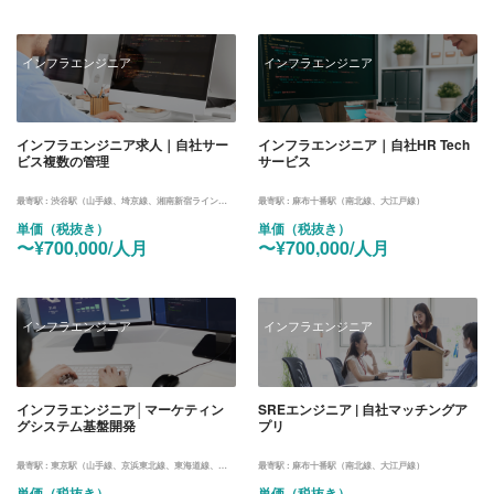
インフラエンジニア
インフラエンジニア
インフラエンジニア求人｜自社サー
インフラエンジニア｜自社HR Tech
ビス複数の管理
サービス
最寄駅 :
渋谷駅（山手線、埼京線、湘南新宿ライン、東横線、田園都市線、銀座線、半蔵門線、副都心線）
最寄駅 :
麻布十番駅（南北線、大江戸線）
単価（税抜き）
単価（税抜き）
〜¥700,000/人月
〜¥700,000/人月
インフラエンジニア
インフラエンジニア
インフラエンジニア│マーケティン
SREエンジニア | 自社マッチングア
グシステム基盤開発
プリ
最寄駅 :
東京駅（山手線、京浜東北線、東海道線、中央線、京葉線、丸ノ内線）
最寄駅 :
麻布十番駅（南北線、大江戸線）
単価（税抜き）
単価（税抜き）