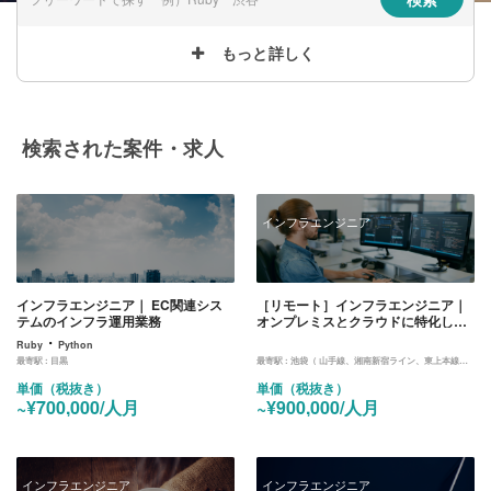
もっと詳しく
検索された案件・求人
インフラエンジニア
インフラエンジニア｜ EC関連シス
［リモート］インフラエンジニア｜
テムのインフラ運用業務
オンプレミスとクラウドに特化した
開発会社のインフラ開発・運用
・
Ruby
Python
最寄駅 :
目黒
最寄駅 :
池袋（ 山手線、湘南新宿ライン、東上本線、西武鉄道、池袋線、丸ノ内線、有楽町線、副都心線）
単価（税抜き）
単価（税抜き）
~¥700,000/人月
~¥900,000/人月
インフラエンジニア
インフラエンジニア