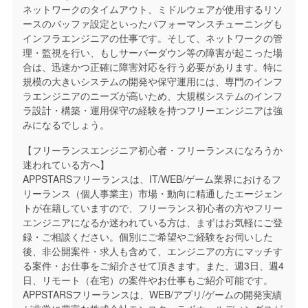
ネットワークのタイムアウト、ミドルウェアが使用するリソ
ースのバッファ設定といったパフォーマンスチューニングも
インフラエンジニアの仕事です。そして、ネットワークの管
理・監視を行い、もしサーバーダウン等の障害が起こった場
合は、迅速かつ正確に障害対応を行う必要があります。特に
規模の大きいシステムの開発や保守運用には、専門のインフ
ラエンジニアのニーズが高いため、大規模システムのインフ
ラ設計・構築・運用保守の経験を持つフリーエンジニアは強
みになるでしょう。
【フリーランスエンジニア初心者・フリーランスになろうか
迷われている方へ】
APPSTARSフリーランスは、IT/WEB/ゲーム業界におけるフ
リーランス（個人事業主）市場・動向に精通したエージェン
トが在籍していますので、フリーランス初心者の方やフリー
エンジニアになるか迷われている方は、まずはお気軽にご登
録・ご相談ください。個別にご希望やご経験をお伺いした
後、非公開案件・求人も含めて、エンジニアの方にマッチす
る案件・お仕事をご紹介させて頂きます。また、週3日、週4
日、リモート（在宅）の案件やお仕事もご紹介可能です。
APPSTARSフリーランスは、WEB/アプリ/ゲームの開発実績