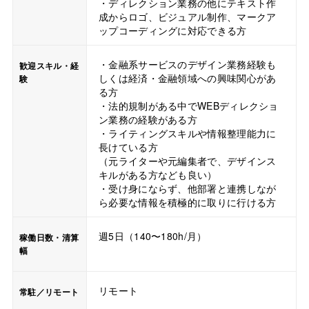
・ディレクション業務の他にテキスト作
成からロゴ、ビジュアル制作、マークア
ップコーディングに対応できる方
・金融系サービスのデザイン業務経験も
歓迎スキル・経
しくは経済・金融領域への興味関心があ
験
る方
・法的規制がある中でWEBディレクショ
ン業務の経験がある方
・ライティングスキルや情報整理能力に
長けている方
（元ライターや元編集者で、デザインス
キルがある方なども良い）
・受け身にならず、他部署と連携しなが
ら必要な情報を積極的に取りに行ける方
週5日（140〜180h/月）
稼働日数・清算
幅
リモート
常駐／リモート