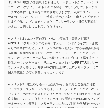
す。IT/WEB業界の開発現場に精通したエージェントがフリーエンジ
ニア・WEBデザイナーの個々のご希望をヒアリングして、個々にマ
ッチする案件・お仕事をご紹介させて頂きます。全員プロフェッショ
ナルのメンバーですので、ご希望に沿わない案件・求人を紹介されて
しまう心配もございません。また、ITフリーランス（IT個人事業主）
の方にもご安心してご利用いただけます。
■ メリット2：エンド直の案件・求人で高単価・高収入を実現
APPSTARSフリーランスの案件・求人は、エンドクライアント企業
からの直案件のため、フリーランスの方へお支払いする業務委託料も
高単価・高報酬を実現しています。また、フリーエンジニア・フリー
ランスWEBデザイナーの方のご経験やスキルに合った市場相場もご
提示させていただきます。他のエージェントからAPPSTARSフリー
ランスへ切り替えて、月収が10万円以上UPしたITフリーランス（IT
個人事業主）の方も多数いらっしゃいます。
■ メリット3：電話やリモート面談だから、お気軽なご登録が可能
アップスターズフリーランスでは、フリーランスエンジニア・WEB
デザイナーの方のご希望をヒアリングさせていただく個別相談会を都
度実施しています。個別ヒアリングは、お電話またはSkypeなどのビ
デオチャットで実施し、フリーランスの方のお手間を極力取らせない