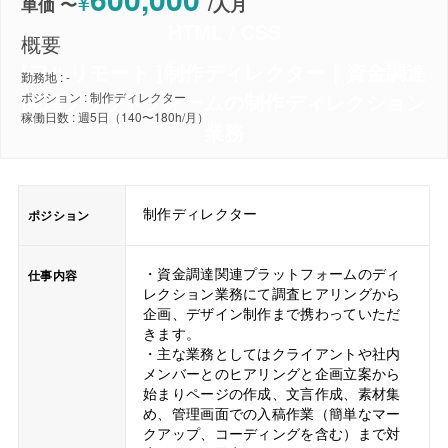
¥
単価 〜
/
人月
HTML / CSS
概要
[フルリモート ]制作ディレクター｜資金調達
勤務地 : -
関連プラットフォームの制作ディレクション
ポジション : 制作ディレクター
稼働日数 : 週5日（140〜180h/月）
業務
制作ディレクター
ポジション
・資金調達関連プラットフォームのディ
仕事内容
レクション業務にて調査ヒアリングから
企画、デザイン制作まで携わっていただ
きます。
・主な業務としてはクライアントや社内
メンバーとのヒアリングと企画立案から
始まりページの作成、文言作成、素材集
め、管理画面での入稿作業（簡単なマー
クアップ、コーディングを含む）まで対