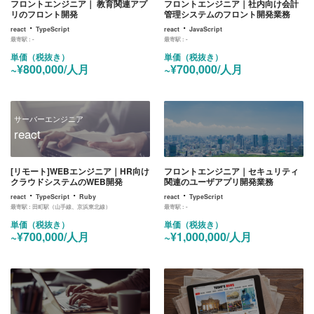
フロントエンジニア｜ 教育関連アプ
フロントエンジニア｜社内向け会計
リのフロント開発
管理システムのフロント開発業務
・
・
react
TypeScript
react
JavaScript
最寄駅 :
-
最寄駅 :
-
単価（税抜き）
単価（税抜き）
~¥800,000/人月
~¥700,000/人月
サーバーエンジニア
react
[リモート]WEBエンジニア｜HR向け
フロントエンジニア｜セキュリティ
クラウドシステムのWEB開発
関連のユーザアプリ開発業務
・
・
・
react
TypeScript
Ruby
react
TypeScript
最寄駅 :
田町駅（山手線、京浜東北線）
最寄駅 :
-
単価（税抜き）
単価（税抜き）
~¥700,000/人月
~¥1,000,000/人月