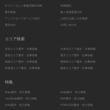
ITフリーランス募集情報HOME
利用規約
案件検索
個人情報保護方針
アップスターズサービス紹介
人材をお探しの企業様
運営会社
お問い合わせ
エリア検索
渋谷エリア案件・仕事情報
六本木エリア案件・仕事情報
新宿エリア案件・仕事情報
東京エリア案件・仕事情報
池袋エリア案件・仕事情報
神保町エリア案件・仕事情報
秋葉原エリア案件・仕事情報
銀座エリア案件・仕事情報
特集
Ruby案件・求人情報
Kotlin案件・求人情報
JavaScript案件・求人情報
PHP案件・求人情報
Unity案件・求人情報
HTML/CSS案件・求人情報