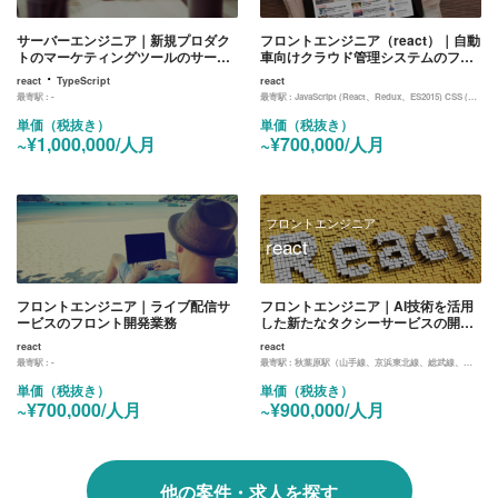
サーバーエンジニア｜新規プロダク
フロントエンジニア（react）｜自動
トのマーケティングツールのサーバ
車向けクラウド管理システムのフロ
ー開発業務
ント開発業務
・
react
TypeScript
react
最寄駅 :
-
最寄駅 :
JavaScript (React、Redux、ES2015) CSS (PostCSS、SaSS) ビルド・タスクランナー (Gulp、Webpack) UIデザイン・プロトタイピングツール (Sketch、Adobe XD)
単価（税抜き）
単価（税抜き）
~¥1,000,000/人月
~¥700,000/人月
フロントエンジニア
react
フロントエンジニア｜ライブ配信サ
フロントエンジニア｜AI技術を活用
ービスのフロント開発業務
した新たなタクシーサービスの開発
案件
react
react
最寄駅 :
-
最寄駅 :
秋葉原駅（山手線、京浜東北線、総武線、日比谷線）
単価（税抜き）
単価（税抜き）
~¥700,000/人月
~¥900,000/人月
他の案件・求人を探す