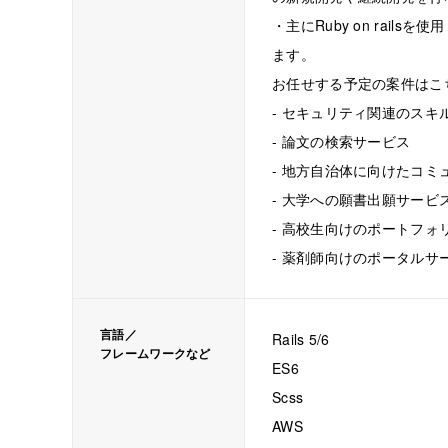
・主にRuby on rail
ます。
お任せする予定の案件はこ
- セキュリティ関連のスキ
- 論文の検索サービス
- 地方自治体に向けたコ
- 大学への願書出願サービ
- 高校生向けのポートフォ
- 薬剤師向けのポータルサ
言語／
Rails 5/6
フレームワークなど
ES6
Scss
AWS