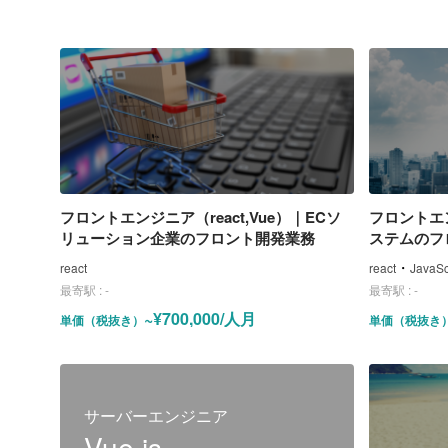
フロントエンジニア（react,Vue）｜ECソ
フロントエ
リューション企業のフロント開発業務
ステムのフ
・
react
react
JavaSc
最寄駅 :
-
最寄駅 :
-
~¥700,000/人月
単価（税抜き）
単価（税抜き
サーバーエンジニア
Vue.js