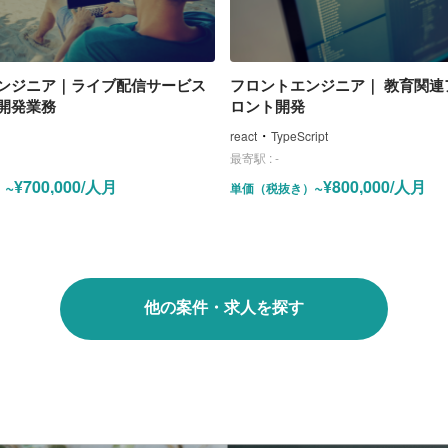
ンジニア｜ライブ配信サービス
フロントエンジニア｜ 教育関連
開発業務
ロント開発
・
react
TypeScript
最寄駅 :
-
~¥700,000/人月
~¥800,000/人月
）
単価（税抜き）
他の案件・求人を探す