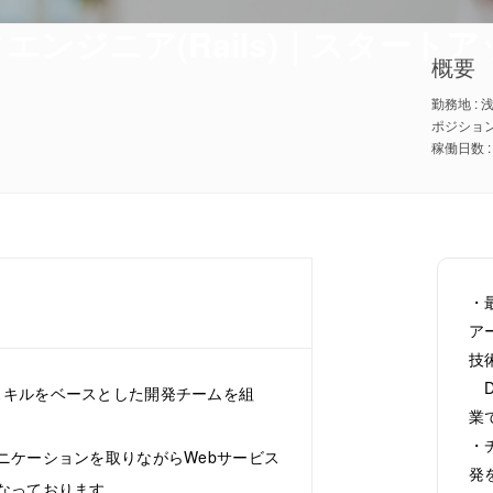
ンジニア(Rails)｜スタート
概要
勤務地 : 
ポジション
・
ア
技
D
 AWSのスキルをベースとした開発チームを組
業
・
ニケーションを取りながらWebサービス
発
なっております。