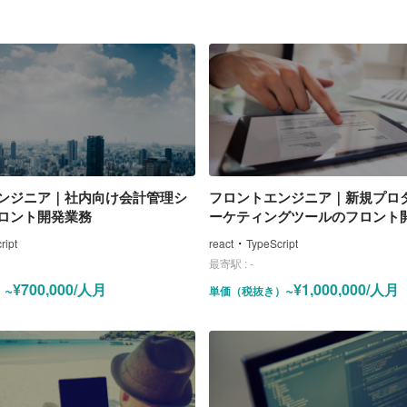
ンジニア｜社内向け会計管理シ
フロントエンジニア｜新規プロ
ロント開発業務
ーケティングツールのフロント
・
ript
react
TypeScript
最寄駅 :
-
~¥700,000/人月
~¥1,000,000/人月
）
単価（税抜き）