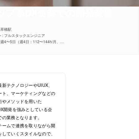
アップ系DX企業での開発業務
浅草橋駅
 : フルスタックエンジニア
稼働日数 : 週4〜5日（週4日：112〜144h/月、週5日：140〜180h/月）
最新テクノロジーやUIUX、
ート、マーケティングなどの
術やメソッドを用いた
X開発を強みとしている企
での業務となります。
チームで連携を取りながら開
をしていくスタイルなので、