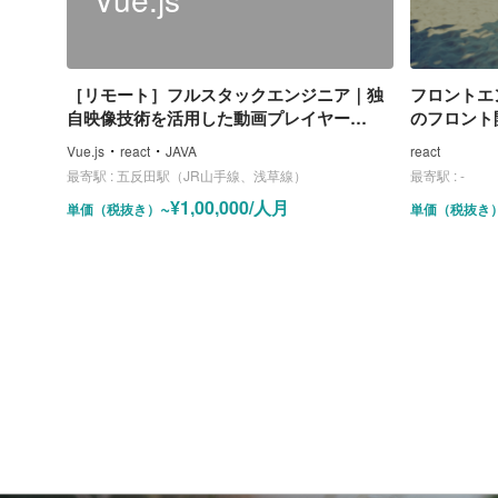
［リモート］フルスタックエンジニア｜独
フロントエ
自映像技術を活用した動画プレイヤー
のフロント
(Web)の開発
・
・
Vue.js
react
JAVA
react
最寄駅 :
五反田駅（JR山手線、浅草線）
最寄駅 :
-
~¥1,00,000/人月
単価（税抜き）
単価（税抜き