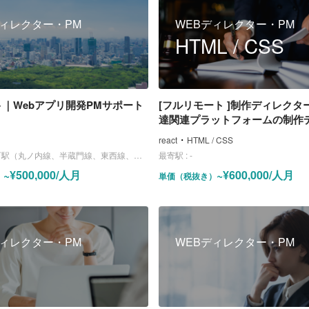
ディレクター・PM
WEBディレクター・PM
HTML / CSS
ト｜Webアプリ開発PMサポート
[フルリモート ]制作ディレクタ
達関連プラットフォームの制作
ョン業務
・
react
HTML / CSS
線、半蔵門線、東西線、都営三田線、メトロ千代田線）、神田駅（京浜東北線、山手線、中央線、銀座線）
最寄駅 :
-
~¥500,000/人月
~¥600,000/人月
）
単価（税抜き）
ディレクター・PM
WEBディレクター・PM