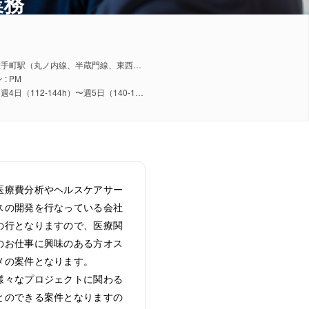
業務
勤務地 : 大手町駅（丸ノ内線、半蔵門線、東西線、都営三田線、メトロ千代田線）、神田駅（京浜東北線、山手線、中央線、銀座線）
: PM
稼働日数 : 週4日（112-144h）〜週5日（140-180h）
医療費分析やヘルスケアサー
スの開発を行なっている会社
の行となりますので、医療関
のお仕事に興味のある方オス
メの案件となります。
様々なプロジェクトに関わる
とのできる案件となりますの