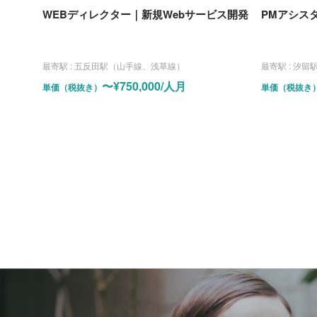
WEBディレクター｜新規Webサービス開発
PMアシス
最寄駅 :
五反田駅（山手線、浅草線）
最寄駅 :
汐留駅（都営
〜¥750,000/人月
単価（税抜き）
単価（税抜き