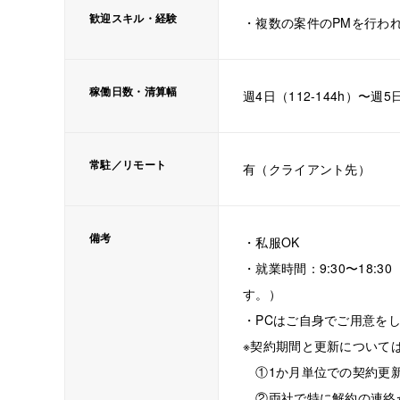
歓迎スキル・経験
・複数の案件のPMを行わ
稼働日数・清算幅
週4日（112-144h）〜週5日
常駐／リモート
有（クライアント先）
備考
・私服OK
・就業時間：9:30〜18:
す。）
・PCはご自身でご用意を
※契約期間と更新について
①1か月単位での契約更新
②両社で特に解約の連絡