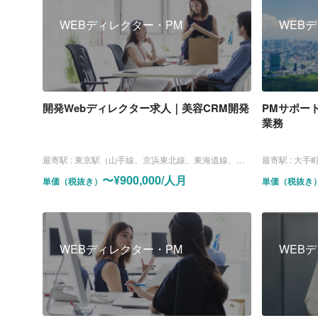
WEBディレクター・PM
WEB
開発Webディレクター求人｜美容CRM開発
PMサポー
業務
最寄駅 :
東京駅（山手線、京浜東北線、東海道線、中央線、京葉線、丸ノ内線）
最寄駅 :
大手町駅（丸ノ内
〜¥900,000/人月
単価（税抜き）
単価（税抜き
WEBディレクター・PM
WEB