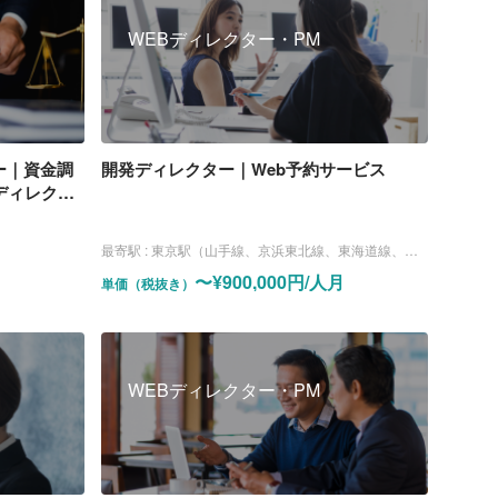
WEBディレクター・PM
ー｜資金調
開発ディレクター｜Web予約サービス
ディレクシ
最寄駅 :
東京駅（山手線、京浜東北線、東海道線、中央線、京葉線、丸ノ内線）
〜¥900,000円/人月
単価（税抜き）
WEBディレクター・PM