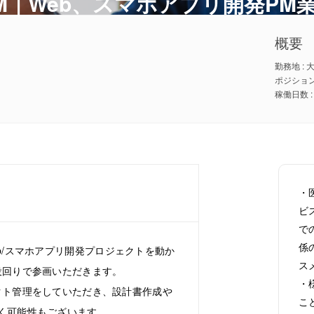
M｜Web、スマホアプリ開発PM
概要
ポジション 
・
ビ
で
係
b/スマホアプリ開発プロジェクトを動か
ス
役回りで参画いただきます。
・
クト管理をしていただき、設計書作成や
こ
く可能性もございます。