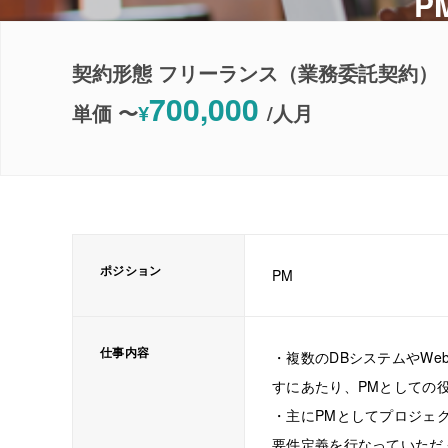
P
契約形態 フリーランス（業務委託契約）
700,000
単価 〜
¥
/
人月
ポジション
PM
仕事内容
・複数のDBシステムやWe
すにあたり、PMとしての
・主にPMとしてプロジェ
要件定義を行なっていただ