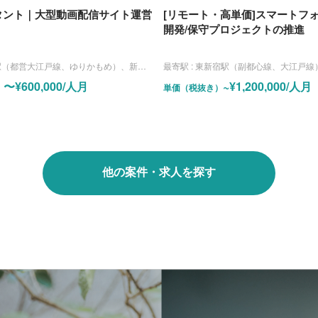
タント｜大型動画配信サイト運営
[リモート・高単価]スマートフ
開発/保守プロジェクトの推進
大江戸線、ゆりかもめ）、新橋駅（JR山手線、東海道線、京浜東北線、横須賀線）
最寄駅 :
東新宿駅（副都心線、大江戸線） ※当面の間は在宅勤務となりますが、実機の動作検証で東新宿オフィ
〜¥600,000/人月
~¥1,200,000/人月
）
単価（税抜き）
他の案件・求人を探す