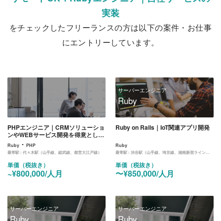
実装
をチェックしたフリーランスの方は以下の案件・お仕事
にエントリーしています。
サーバーエンジニア
Ruby
PHPエンジニア｜CRMソリューショ
Ruby on Rails｜IoT関連アプリ開発
ンやWEBサービス開発を得意とした
マーケティング会社のWEB開発業務
・
Ruby
PHP
Ruby
最寄駅 :
代々木駅（山手線、総武線、都営大江戸線）
最寄駅 :
渋谷駅（山手線、埼京線、湘南新宿ライン、東横線、田園都市線、銀座線、半蔵門線、副都心線）
単価（税抜き）
単価（税抜き）
~¥800,000/人月
〜¥850,000/人月
サーバーエンジニア
サーバーエンジニア
Ruby
Ruby