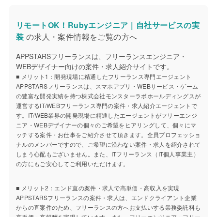
リモートOK！Rubyエンジニア｜自社サービスの実
装
の求人・案件情報をご覧の方へ
APPSTARSフリーランスは、フリーランスエンジニア・
WEBデザイナー向けの案件・求人紹介サイトです。
■ メリット1：開発現場に精通したフリーランス専門エージェント
APPSTARSフリーランスは、スマホアプリ・WEBサービス・ゲーム
の豊富な開発実績を持つ株式会社モンスターラボホールディングスが
運営するIT/WEBフリーランス専門の案件・求人紹介エージェントで
す。IT/WEB業界の開発現場に精通したエージェントがフリーエンジ
ニア・WEBデザイナーの個々のご希望をヒアリングして、個々にマ
ッチする案件・お仕事をご紹介させて頂きます。全員プロフェッショ
ナルのメンバーですので、ご希望に沿わない案件・求人を紹介されて
しまう心配もございません。また、ITフリーランス（IT個人事業主）
の方にもご安心してご利用いただけます。
■ メリット2：エンド直の案件・求人で高単価・高収入を実現
APPSTARSフリーランスの案件・求人は、エンドクライアント企業
からの直案件のため、フリーランスの方へお支払いする業務委託料も
高単価・高報酬を実現しています。また、フリーエンジニア・フリー