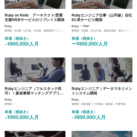
Ruby on Rails アーキテクト|営業
Rubyエンジニア仕事（山手線）自社
支援WEBサービスのリプレイス開発
EC系サービス開発
・
Ruby
Ruby
PHP
最寄駅 :
渋谷駅（山手線、埼京線、湘南新宿ライン、東横線、田園都市線、銀座線、半蔵門線、副都心線）
最寄駅 :
目黒駅（JR山手線、東急目黒線、東京メトロ南北線、都営地下鉄三田線）
単価（税抜き）
単価（税抜き）
~¥800,000/人月
〜¥800,000/人月
Rubyエンジニア（フルスタック尚
Rubyエンジニア｜データマネジメン
可）｜新規事業マッチングアプリの
トシステム開発
開発業務
Ruby
Ruby
最寄駅 :
-
最寄駅 :
表参道駅（千代田線、銀座線、半蔵門線）
単価（税抜き）
単価（税抜き）
~¥900,000/人月
~¥800,000/人月