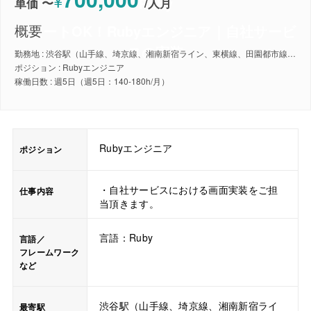
¥
Ruby
単価 〜
/
人月
概要
リモートOK！Rubyエンジニア｜自社サービ
スの実装
勤務地 : 渋谷駅（山手線、埼京線、湘南新宿ライン、東横線、田園都市線、銀座線、半蔵門線、副都心線）
ポジション : Rubyエンジニア
稼働日数 : 週5日（週5日：140-180h/月）
Rubyエンジニア
ポジション
・自社サービスにおける画面実装をご担
仕事内容
当頂きます。
言語：Ruby
言語／
フレームワーク
など
渋谷駅（山手線、埼京線、湘南新宿ライ
最寄駅