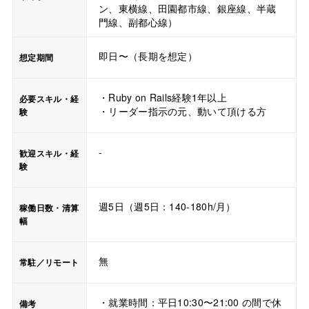
ン、東横線、田園都市線、銀座線、半蔵
門線、副都心線）
即日〜（長期を想定）
想定期間
・Ruby on Rails経験1年以上
必要スキル・経
・リーダー指示の元、動いて頂ける方
験
-
歓迎スキル・経
験
週5日（週5日：140-180h/月）
稼働日数・清算
幅
無
常駐／リモート
・就業時間：平日10:30〜21:00 の間で休
備考