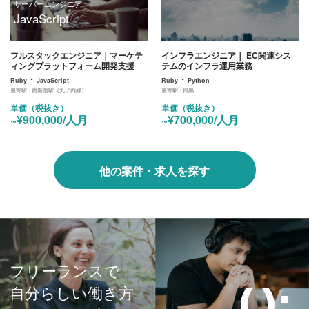
サーバーエンジニア
JavaScript
フルスタックエンジニア｜マーケテ
インフラエンジニア｜ EC関連シス
ィングプラットフォーム開発支援
テムのインフラ運用業務
・
・
Ruby
JavaScript
Ruby
Python
最寄駅 :
西新宿駅（丸ノ内線）
最寄駅 :
目黒
単価（税抜き）
単価（税抜き）
~¥900,000/人月
~¥700,000/人月
他の案件・求人を探す
フリーランスで
自分らしい働き方