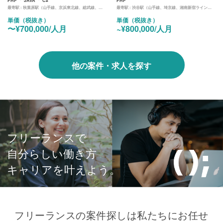
PHP
JAVA
C#
PHP
最寄駅 :
秋葉原駅（山手線、京浜東北線、総武線、日比谷線）
最寄駅 :
渋谷駅（山手線、埼京線、湘南新宿ライン、東横線、田園都市線、銀座線、半蔵門線、副都心線）
単価（税抜き）
単価（税抜き）
〜¥700,000/人月
~¥800,000/人月
他の案件・求人を探す
フリーランスで
自分らしい働き方
キャリアを叶えよう。
フリーランスの案件探しは私たちにお任せ