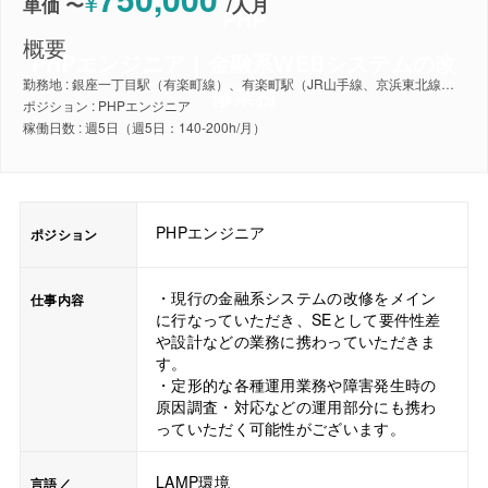
¥
単価 〜
/
人月
PHP
概要
PHPエンジニア｜金融系WEBシステムの改
勤務地 : 銀座一丁目駅（有楽町線）、有楽町駅（JR山手線、京浜東北線）、日比谷駅（東京メトロ日比谷線、千代田線、都営三田線））
修業務
ポジション : PHPエンジニア
稼働日数 : 週5日（週5日：140-200h/月）
PHPエンジニア
ポジション
・現行の金融系システムの改修をメイン
仕事内容
に行なっていただき、SEとして要件性差
や設計などの業務に携わっていただきま
す。
・定形的な各種運用業務や障害発生時の
原因調査・対応などの運用部分にも携わ
っていただく可能性がございます。
LAMP環境
言語／