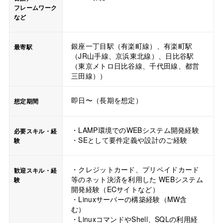
フレームワーク
など
銀座一丁目駅（有楽町線）、有楽町駅
最寄駅
（JR山手線、京浜東北線）、日比谷駅
（東京メトロ日比谷線、千代田線、都営
三田線））
即日〜（長期を想定）
想定期間
・LAMP環境でのWEBシステム開発経験
必要スキル・経
・SEとして要件定義や設計のご経験
験
・クレジットカード、プリペイドカード
歓迎スキル・経
等のネット決済を利用した WEBシステム
験
開発経験（ECサイトなど）
・Linuxサーバーの構築経験（MW含
む）
・LinuxコマンドやShell、SQLの利用経