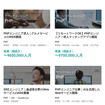
サーバーエンジニア
SE（システムエンジニア）
PHP
PHP
PHPエンジニア求人 | グルメサービ
【リモートワークOK】PHPエンジ
スのWEB開発
ニア｜求人マッチングアプリ開発
PHP
PHP
最寄駅 :
・新宿駅（JR山手線、埼京線、湘南新宿ライン、中央線）、都庁前駅（大江戸線） ※4月中旬より池袋（山手線、埼京線、湘南新宿ライン、副都心線、丸ノ内線、有楽町線、西武池袋線、東武東上線）に移転
最寄駅 :
神谷町駅（日比谷線）、田町駅（JR山手線、京浜東北線）、三田駅（都営浅草線、三田線）
単価（税抜き）
単価（税抜き）
〜¥650,000/人月
〜¥700,000/人月
サーバーエンジニア
PHP
SREエンジニア｜急成長分野のWeb
PHPエンジニア仕事｜AIを活用した
サービスのSRE業務
Webサービス開発
・
・
PHP
GO
JavaScript
PHP
最寄駅 :
秋葉原駅
最寄駅 :
代々木駅（JR山手線、都営大江戸線）