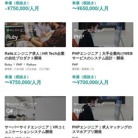
単価（税抜き）
単価（税抜き）
~¥750,000/人月
〜¥650,000/人月
サーバーエンジニア
サーバーエンジニア
Ruby
PHP
Railsエンジニア求人 | HR Tech企業
PHPエンジニア｜大手企業向けWEB
の自社プロダクト開発
サービスのシステム設計・開発
・
・
Ruby
PHP
Python
PHP
最寄駅 :
六本木駅（日比谷線、大江戸線）
最寄駅 :
新御茶ノ水
単価（税抜き）
単価（税抜き）
〜¥750,000/人月
〜¥700,000/人月
サーバーエンジニア
サーバーエンジニア
C#
PHP
サーバーサイドエンジニア｜VRコミ
PHPエンジニア｜求人マッチングの
ュニケーションシステム開発
スマホアプリ開発
・
・