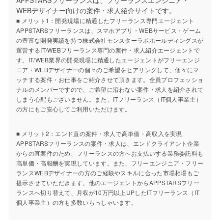
WEBデザイナー向けの案件・求人紹介サイトです。
■ メリット1：開発現場に精通したフリーランス専門エージェント
APPSTARSフリーランスは、スマホアプリ・WEBサービス・ゲーム
の豊富な開発実績を持つ株式会社モンスターラボホールディングスが
運営するIT/WEBフリーランス専門の案件・求人紹介エージェントで
す。IT/WEB業界の開発現場に精通したエージェントがフリーエンジ
ニア・WEBデザイナーの個々のご希望をヒアリングして、個々にマ
ッチする案件・お仕事をご紹介させて頂きます。全員プロフェッショ
ナルのメンバーですので、ご希望に沿わない案件・求人を紹介されて
しまう心配もございません。また、ITフリーランス（IT個人事業主）
の方にもご安心してご利用いただけます。
■ メリット2：エンド直の案件・求人で高単価・高収入を実現
APPSTARSフリーランスの案件・求人は、エンドクライアント企業
からの直案件のため、フリーランスの方へお支払いする業務委託料も
高単価・高報酬を実現しています。また、フリーエンジニア・フリー
ランスWEBデザイナーの方のご経験やスキルに合った市場相場もご
提示させていただきます。他のエージェントからAPPSTARSフリー
ランスへ切り替えて、月収が10万円以上UPしたITフリーランス（IT
個人事業主）の方も多数いらっしゃいます。