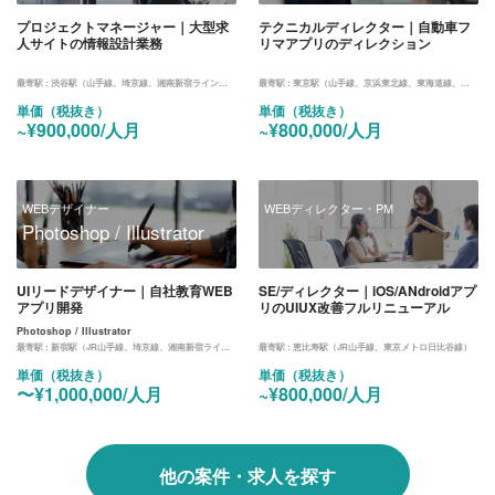
プロジェクトマネージャー｜大型求
テクニカルディレクター｜自動車フ
人サイトの情報設計業務
リマアプリのディレクション
最寄駅 :
渋谷駅（山手線、埼京線、湘南新宿ライン、東横線、田園都市線、銀座線、半蔵門線、副都心線）
最寄駅 :
東京駅（山手線、京浜東北線、東海道線、中央線、京葉線、丸ノ内線）
単価（税抜き）
単価（税抜き）
~¥900,000/人月
~¥800,000/人月
WEBデザイナー
WEBディレクター・PM
Photoshop / Illustrator
UIリードデザイナー｜自社教育WEB
SE/ディレクター｜iOS/ANdroidアプ
アプリ開発
リのUIUX改善フルリニューアル
Photoshop / Illustrator
最寄駅 :
新宿駅（JR山手線、埼京線、湘南新宿ライン、中央線）、都庁前駅（大江戸線）
最寄駅 :
恵比寿駅（JR山手線、東京メトロ日比谷線）
単価（税抜き）
単価（税抜き）
〜¥1,000,000/人月
~¥800,000/人月
他の案件・求人を探す