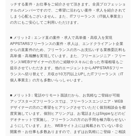
ッチする案件・お仕事をご紹介させて頂きます。全員プロフェッショ
ナルのメンバーですので、ご希望に沿わない案件・求人を紹介されて
しまう心配もございません。また、ITフリーランス（IT個人事業主）
の方にもご安心してご利用いただけます。
■ メリット2：エンド直の案件・求人で高単価・高収入を実現
APPSTARSフリーランスの案件・求人は、エンドクライアント企業
からの直案件のため、フリーランスの方へお支払いする業務委託料も
高単価・高報酬を実現しています。また、フリーエンジニア・フリー
ランスWEBデザイナーの方のご経験やスキルに合った市場相場もご
提示させていただきます。他のエージェントからAPPSTARSフリー
ランスへ切り替えて、月収が10万円以上UPしたITフリーランス（IT
個人事業主）の方も多数いらっしゃいます。
■ メリット3：電話やリモート面談だから、お気軽なご登録が可能
アップスターズフリーランスでは、フリーランスエンジニア・WEB
デザイナーの方のご希望をヒアリングさせていただく個別相談会を都
度実施しています。個別ヒアリングは、お電話またはSkypeなどのビ
デオチャットで実施し、フリーランスの方のお手間を極力取らせない
ようにしています。また、WEBサイト上には掲載されていない非公
開案件・お仕事も多数ありますので、まずはお気軽にご登録・ご相談