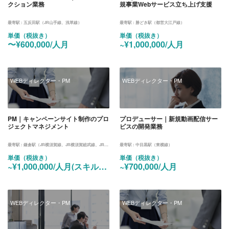
クション業務
規事業Webサービス立ち上げ支援
最寄駅 :
五反田駅（JR山手線、浅草線）
最寄駅 :
勝どき駅（都営大江戸線）
単価（税抜き）
単価（税抜き）
〜¥600,000/人月
~¥1,000,000/人月
WEBディレクター・PM
WEBディレクター・PM
PM｜キャンペーンサイト制作のプロ
プロデューサー｜新規動画配信サー
ジェクトマネジメント
ビスの開発業務
最寄駅 :
鎌倉駅（JR横須賀線、JR横須賀総武線、JR湘南新宿ライン）
最寄駅 :
中目黒駅（東横線）
単価（税抜き）
単価（税抜き）
~¥1,000,000/人月(スキルに応じて相談可)
~¥700,000/人月
WEBディレクター・PM
WEBディレクター・PM