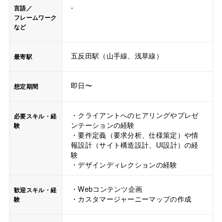
-
言語／
フレームワーク
など
五反田駅（山手線、浅草線）
最寄駅
即日〜
想定期間
・クライアントへのヒアリングやプレゼ
必要スキル・経
ンテーションの経験
験
・要件定義（要求分析、仕様策定）や情
報設計（サイト構造設計、UI設計）の経
験
・デザインディレクションの経験
・Webコンテンツ企画
歓迎スキル・経
・カスタマージャーニーマップの作成
験