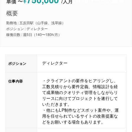
¥
WEBディレクター｜新規Webサービス開発
単価 〜
/
人月
概要
勤務地 : 五反田駅（山手線、浅草線）
ポジション : ディレクター
稼働日数 : 週5日（140〜180h/月）
ディレクター
ポジション
・クライアントの要件をヒアリングし、
仕事内容
工数見積りから要件定義、情報設計を経
て成果物のクオリティ管理をしながらリ
リースに向けてプロジェクトを遂行して
いただきます。
・他にもLP制作などスポット案件や、運
用を任せられているサイトの改善提案な
どをお願いする場合もあります。