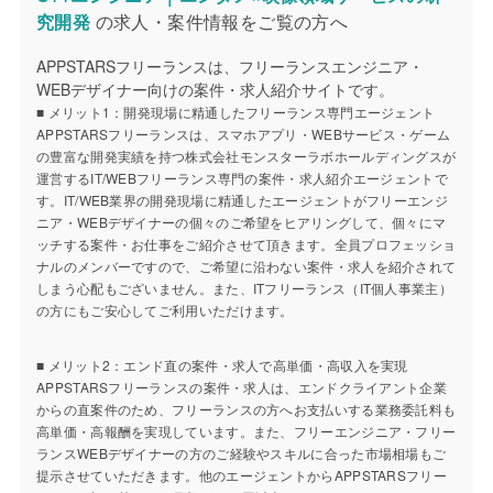
究開発
の求人・案件情報をご覧の方へ
APPSTARSフリーランスは、フリーランスエンジニア・
WEBデザイナー向けの案件・求人紹介サイトです。
■ メリット1：開発現場に精通したフリーランス専門エージェント
APPSTARSフリーランスは、スマホアプリ・WEBサービス・ゲーム
の豊富な開発実績を持つ株式会社モンスターラボホールディングスが
運営するIT/WEBフリーランス専門の案件・求人紹介エージェントで
す。IT/WEB業界の開発現場に精通したエージェントがフリーエンジ
ニア・WEBデザイナーの個々のご希望をヒアリングして、個々にマ
ッチする案件・お仕事をご紹介させて頂きます。全員プロフェッショ
ナルのメンバーですので、ご希望に沿わない案件・求人を紹介されて
しまう心配もございません。また、ITフリーランス（IT個人事業主）
の方にもご安心してご利用いただけます。
■ メリット2：エンド直の案件・求人で高単価・高収入を実現
APPSTARSフリーランスの案件・求人は、エンドクライアント企業
からの直案件のため、フリーランスの方へお支払いする業務委託料も
高単価・高報酬を実現しています。また、フリーエンジニア・フリー
ランスWEBデザイナーの方のご経験やスキルに合った市場相場もご
提示させていただきます。他のエージェントからAPPSTARSフリー