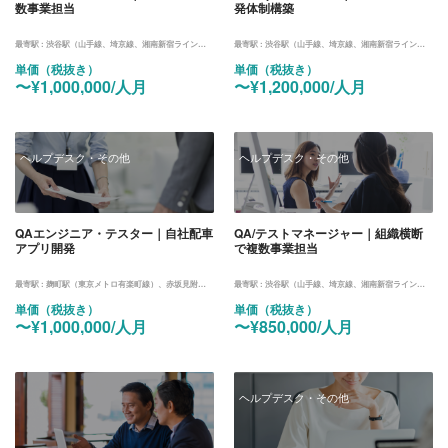
数事業担当
発体制構築
最寄駅 :
渋谷駅（山手線、埼京線、湘南新宿ライン、東横線、田園都市線、銀座線、半蔵門線、副都心線）
最寄駅 :
渋谷駅（山手線、埼京線、湘南新宿ライン、東横線、田園都市線、銀座線、半蔵門線、副都心線）
単価（税抜き）
単価（税抜き）
〜¥1,000,000/人月
〜¥1,200,000/人月
ヘルプデスク・その他
ヘルプデスク・その他
QAエンジニア・テスター｜自社配車
QA/テストマネージャー｜組織横断
アプリ開発
で複数事業担当
最寄駅 :
麹町駅（東京メトロ有楽町線）、赤坂見附駅（銀座線、丸ノ内線）
最寄駅 :
渋谷駅（山手線、埼京線、湘南新宿ライン、東横線、田園都市線、銀座線、半蔵門線、副都心線）
単価（税抜き）
単価（税抜き）
〜¥1,000,000/人月
〜¥850,000/人月
ヘルプデスク・その他