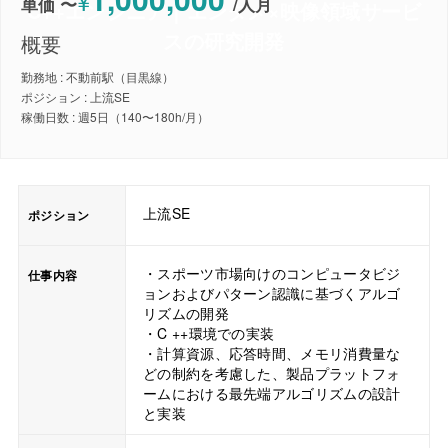
¥
単価 〜
/
人月
C++エンジニア｜エンタメ×映像領域サービ
スの研究開発
概要
勤務地 : 不動前駅（目黒線）
ポジション : 上流SE
稼働日数 : 週5日（140〜180h/月）
上流SE
ポジション
・スポーツ市場向けのコンピュータビジ
仕事内容
ョンおよびパターン認識に基づくアルゴ
リズムの開発
・C ++環境での実装
・計算資源、応答時間、メモリ消費量な
どの制約を考慮した、製品プラットフォ
ームにおける最先端アルゴリズムの設計
と実装