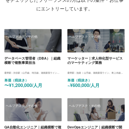
にエントリーしています。
ヘルプデスク・その他
ヘルプデスク・その他
データベース管理者（DBA）｜組織
マーケッター｜求人特化型サービス
横断で複数事業担当
のマーケティング業務
最寄駅 :
渋谷駅（山手線、埼京線、湘南新宿ライン、東横線、田園都市線、銀座線、半蔵門線、副都心線）
最寄駅 :
池袋（ 山手線、湘南新宿ライン、東上本線、西武鉄道、池袋線、丸ノ内線、有楽町線、副都心線）
単価（税抜き）
単価（税抜き）
〜¥1,200,000/人月
~¥600,000/人月
ヘルプデスク・その他
ヘルプデスク・その他
QA自動化エンジニア｜組織横断で複
DevOpsエンジニア｜組織横断で開