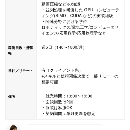
動画圧縮など)の知識
・並列処理を考慮した GPU コンピューテ
ィング(SIMD，CUDA など)の実装経験
・関連分野における学位
ロボティックス/電気工学/コンピュータサ
イエンス/応用数学/応用物理学など
週5日（140〜180h/月）
稼働日数・清算
幅
有（クライアント先）
常駐／リモート
※スキルと信頼関係次第で一部リモートの
相談可能
・就業時間：10:00〜19:00
備考
・面談回数は2回
・服装は私服OK
・契約期間：単月更新を想定