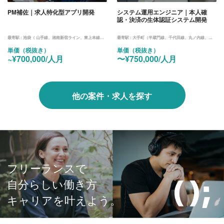
PM補佐｜求人特化型アプリ開発
システム運用エンジニア｜本人確
認・決済の生体認証システム開発
最寄駅 :
池袋（ 山手線、湘南新宿ライン、東上本線、西武鉄道、池袋線、丸ノ内線、有楽町線、副都心線）
最寄駅 :
大手町（半蔵門線、千代田線、丸ノ内線、三田線）
単価（税抜き）
単価（税抜き）
~¥700,000/人月
〜¥750,000/人月
他の案件・求人を探す
フリーランスで
自分らしい働き方
キャリアを叶えよう。