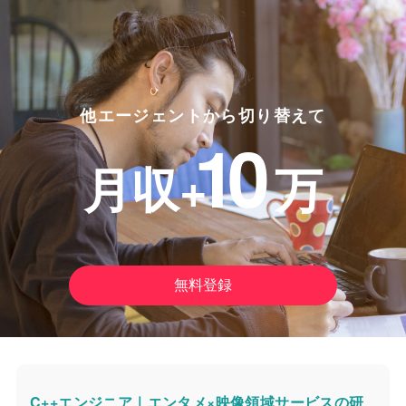
他エージェントから切り替えて
10
月収+
万
無料登録
C++エンジニア｜エンタメ×映像領域サービスの研