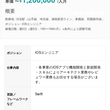
¥
単価 〜
/
人月
Swift / iOS
概要
iOSエンジニア｜iOSアプリの新規＆機能開
発
勤務地 : 渋谷駅（山手線、埼京線、湘南新宿ライン、東横線、田園都市線、銀座線、半蔵門線、副都心線）
ポジション : iOSエンジニア
稼働日数 : 週5日（週5日：150〜190h/月） ※条件により調整可能
iOSエンジニア
ポジション
・各事業のiOSアプリ機能開発と新規開発
仕事内容
・スキルによりアーキテクト業務やレビ
ュワー業務もお任せする場合がございま
す。
Swift
言語／
フレームワーク
など