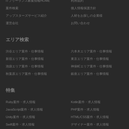
ITフリーランス募集情報HOME
利用規約
案件検索
個人情報保護方針
アップスターズサービス紹介
人材をお探しの企業様
運営会社
お問い合わせ
エリア検索
渋谷エリア案件・仕事情報
六本木エリア案件・仕事情報
新宿エリア案件・仕事情報
東京エリア案件・仕事情報
池袋エリア案件・仕事情報
神保町エリア案件・仕事情報
秋葉原エリア案件・仕事情報
銀座エリア案件・仕事情報
特集
Ruby案件・求人情報
Kotlin案件・求人情報
JavaScript案件・求人情報
PHP案件・求人情報
Unity案件・求人情報
HTML/CSS案件・求人情報
Swift案件・求人情報
デザイナー案件・求人情報