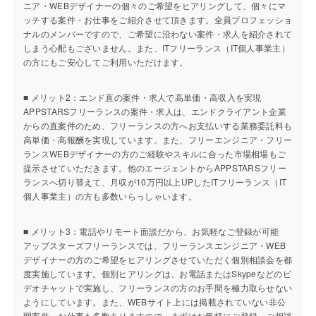
ニア・WEBデザイナーの個々のご希望をヒアリングして、個々にマ
ッチする案件・お仕事をご紹介させて頂きます。全員プロフェッショ
ナルのメンバーですので、ご希望に沿わない案件・求人を紹介されて
しまう心配もございません。また、ITフリーランス（IT個人事業主）
の方にもご安心してご利用いただけます。
■ メリット2：エンド直の案件・求人で高単価・高収入を実現
APPSTARSフリーランスの案件・求人は、エンドクライアント企業
からの直案件のため、フリーランスの方へお支払いする業務委託料も
高単価・高報酬を実現しています。また、フリーエンジニア・フリー
ランスWEBデザイナーの方のご経験やスキルに合った市場相場もご
提示させていただきます。他のエージェントからAPPSTARSフリー
ランスへ切り替えて、月収が10万円以上UPしたITフリーランス（IT
個人事業主）の方も多数いらっしゃいます。
■ メリット3：電話やリモート面談だから、お気軽なご登録が可能
アップスターズフリーランスでは、フリーランスエンジニア・WEB
デザイナーの方のご希望をヒアリングさせていただく個別相談会を都
度実施しています。個別ヒアリングは、お電話またはSkypeなどのビ
デオチャットで実施し、フリーランスの方のお手間を極力取らせない
ようにしています。また、WEBサイト上には掲載されていない非公
開案件・お仕事も多数ありますので、まずはお気軽にご登録・ご相談