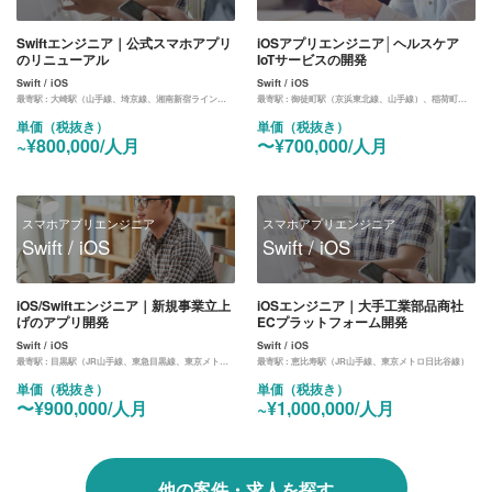
Swiftエンジニア｜公式スマホアプリ
iOSアプリエンジニア│ヘルスケア
のリニューアル
IoTサービスの開発
Swift / iOS
Swift / iOS
最寄駅 :
大崎駅（山手線、埼京線、湘南新宿ライン、りんかい線）
最寄駅 :
御徒町駅（京浜東北線、山手線）、稲荷町駅（銀座線）、新御徒町駅（都営大江戸線）
単価（税抜き）
単価（税抜き）
~¥800,000/人月
〜¥700,000/人月
スマホアプリエンジニア
スマホアプリエンジニア
Swift / iOS
Swift / iOS
iOS/Swiftエンジニア｜新規事業立上
iOSエンジニア｜大手工業部品商社
げのアプリ開発
ECプラットフォーム開発
Swift / iOS
Swift / iOS
最寄駅 :
目黒駅（JR山手線、東急目黒線、東京メトロ南北線、都営地下鉄三田線）
最寄駅 :
恵比寿駅（JR山手線、東京メトロ日比谷線）
単価（税抜き）
単価（税抜き）
〜¥900,000/人月
~¥1,000,000/人月
他の案件・求人を探す