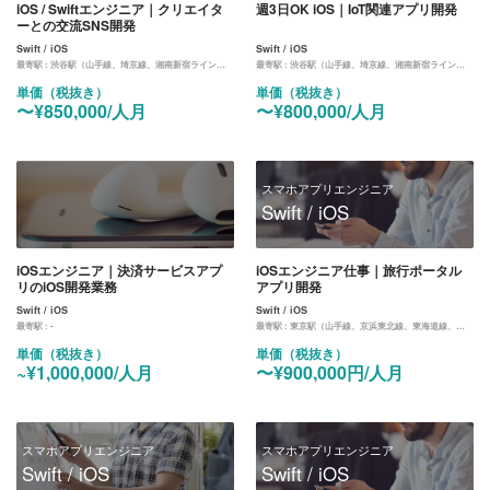
iOS / Swiftエンジニア｜クリエイタ
週3日OK iOS｜IoT関連アプリ開発
ーとの交流SNS開発
Swift / iOS
Swift / iOS
最寄駅 :
渋谷駅（山手線、埼京線、湘南新宿ライン、東横線、田園都市線、銀座線、半蔵門線、副都心線）
最寄駅 :
渋谷駅（山手線、埼京線、湘南新宿ライン、東横線、田園都市線、銀座線、半蔵門線、副都心線）
単価（税抜き）
単価（税抜き）
〜¥850,000/人月
〜¥800,000/人月
スマホアプリエンジニア
Swift / iOS
iOSエンジニア｜決済サービスアプ
iOSエンジニア仕事｜旅行ポータル
リのiOS開発業務
アプリ開発
Swift / iOS
Swift / iOS
最寄駅 :
-
最寄駅 :
東京駅（山手線、京浜東北線、東海道線、中央線、京葉線、丸ノ内線）
単価（税抜き）
単価（税抜き）
~¥1,000,000/人月
〜¥900,000円/人月
スマホアプリエンジニア
スマホアプリエンジニア
Swift / iOS
Swift / iOS