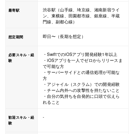
渋谷駅（山手線、埼京線、湘南新宿ライ
最寄駅
ン、東横線、田園都市線、銀座線、半蔵
門線、副都心線）
即日〜（長期を想定）
想定期間
・SwiftでのiOSアプリ開発経験1年以上
必要スキル・経
・iOSアプリを一人でゼロからリリースま
験
で可能な方
・サーバーサイドとの通信処理が可能な
方
・アジャイル（スクラム）での開発経験
・チーム内外への攻撃性を持たないこと
・自分の気持ちを自発的に口頭で伝えら
れること
-
歓迎スキル・経
験