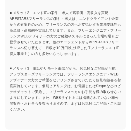
■ メリット2：エンド直の案件・求人で高単価・高収入を実現
APPSTARSフリーランスの案件・求人は、エンドクライアント企業
からの直案件のため、フリーランスの方へお支払いする業務委託料も
高単価・高報酬を実現しています。また、フリーエンジニア・フリー
ランスWEBデザイナーの方のご経験やスキルに合った市場相場もご
提示させていただきます。他のエージェントからAPPSTARSフリー
ランスへ切り替えて、月収が10万円以上UPしたITフリーランス（IT
個人事業主）の方も多数いらっしゃいます。
■ メリット3：電話やリモート面談だから、お気軽なご登録が可能
アップスターズフリーランスでは、フリーランスエンジニア・WEB
デザイナーの方のご希望をヒアリングさせていただく個別相談会を都
度実施しています。個別ヒアリングは、お電話またはSkypeなどのビ
デオチャットで実施し、フリーランスの方のお手間を極力取らせない
ようにしています。また、WEBサイト上には掲載されていない非公
開案件・お仕事も多数ありますので、まずはお気軽にご登録・ご相談
ください。