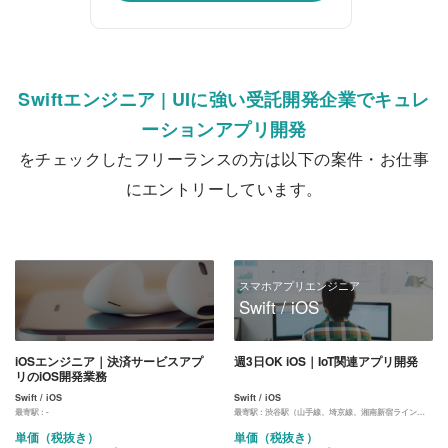
Swiftエンジニア | UIに強い受託開発企業でキュレ
ーションアプリ開発
をチェックしたフリーランスの方は以下の案件・お仕事
にエントリーしています。
スマホアプリエンジニア
Swift / iOS
iOSエンジニア｜決済サービスアプ
週3日OK iOS｜IoT関連アプリ開発
リのiOS開発業務
Swift / iOS
Swift / iOS
最寄駅 :
-
最寄駅 :
渋谷駅（山手線、埼京線、湘南新宿ライン、東横線、田園都市線、銀座線、半蔵門線、副都心線）
単価（税抜き）
単価（税抜き）