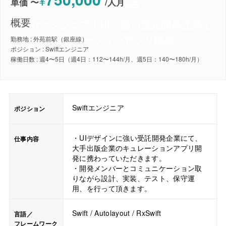
¥
単価 〜
/
人月
Swift / iOS
概要
Swiftエンジニア | UIに強い受託開発企業で
キュレーションアプリ開発
勤務地 : 外苑前駅（銀座線）
ポジション : Swiftエンジニア
稼働日数 : 週4〜5日（週4日：112〜144h/月、週5日：140〜180h/月）
Swiftエンジニア
ポジション
・UIデザインに強い受託開発企業にて、
仕事内容
大手出版企業のキュレーションアプリ開
発に携わっていただきます。
・開発メンバーとコミュニケーション取
りながら設計、実装、テスト、保守運
用、を行って頂きます。
Swift / Autolayout / RxSwift
言語／
フレームワーク