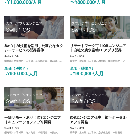
~¥1,000,000/人月
〜¥800,000/人月
スマホアプリエンジニア
スマホアプリエンジニア
Swift / iOS
Swift / iOS
Swift｜AI技術を活用した新たなタク
リモートワーク可！iOSエンジニア
シーサービスの開発案件
｜自社の農水産物ECアプリ開発
Swift / iOS
Swift / iOS
最寄駅 :
秋葉原駅（山手線、京浜東北線、総武線、日比谷線）
最寄駅 :
渋谷駅（山手線、埼京線、湘南新宿ライン、東横線、田園都市線、銀座線、半蔵門線、副都心線）
単価（税抜き）
単価（税抜き）
~¥900,000/人月
~¥900,000/人月
スマホアプリエンジニア
スマホアプリエンジニア
Swift / iOS
Swift / iOS
一部リモートあり！iOSエンジニア
iOSエンジニア仕事｜旅行ポータル
｜キュレーションアプリ開発
アプリ開発
Swift / iOS
Swift / iOS
最寄駅 :
大手町駅（丸ノ内線、半蔵門線、東西線、都営三田線、メトロ千代田線）
最寄駅 :
東京駅（山手線、京浜東北線、東海道線、中央線、京葉線、丸ノ内線）