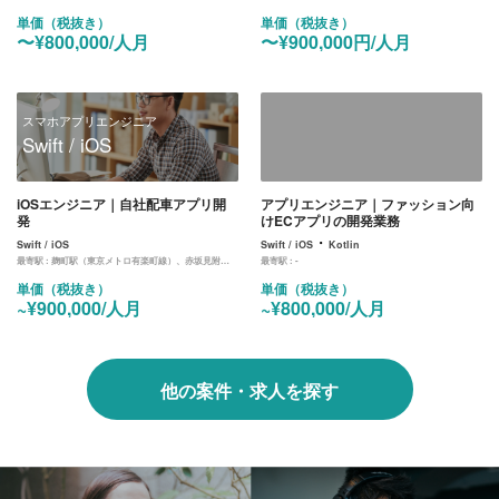
単価（税抜き）
単価（税抜き）
〜¥800,000/人月
〜¥900,000円/人月
スマホアプリエンジニア
Swift / iOS
iOSエンジニア｜自社配車アプリ開
アプリエンジニア｜ファッション向
発
けECアプリの開発業務
・
Swift / iOS
Swift / iOS
Kotlin
最寄駅 :
麹町駅（東京メトロ有楽町線）、赤坂見附駅（銀座線、丸ノ内線）
最寄駅 :
-
単価（税抜き）
単価（税抜き）
~¥900,000/人月
~¥800,000/人月
他の案件・求人を探す