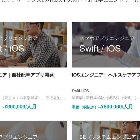
アプリエンジニア
スマホアプリエンジニア
t / iOS
Swift / iOS
ジニア｜自社配車アプリ開発
iOSエンジニア｜ヘルスケアア
Swift / iOS
東京メトロ有楽町線）、赤坂見附駅（銀座線、丸ノ内線）
最寄駅 :
新日本橋駅（総武線（快速）） 小伝馬町
~¥900,000/人月
~¥800,000/人月
）
単価（税抜き）
アプリエンジニア
SE（システムエンジニア