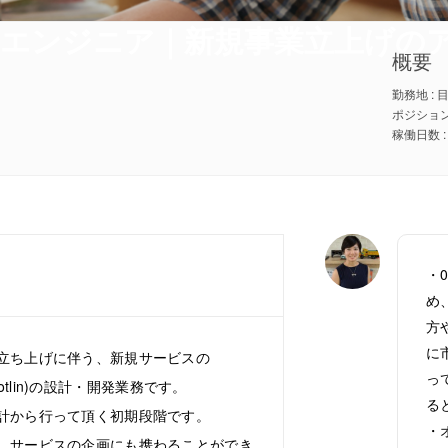
wiftエンジニア｜新規事業立上げ
概要
ポジション
・
め
方
に
立ち上げに伴う、新規サービスの
っ
ft/Kotlin)の設計・開発業務です。
る
計から行って頂く初期段階です。
・
、サービスの企画にも携わることができ