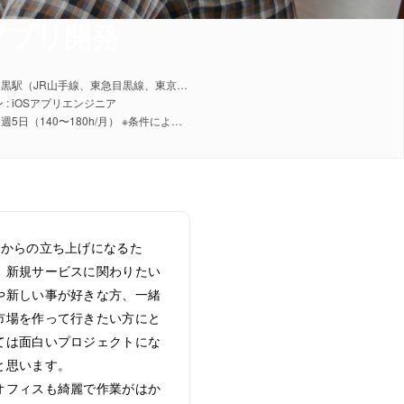
のアプリ開発
勤務地 : 目黒駅（JR山手線、東急目黒線、東京メトロ南北線、都営地下鉄三田線）
 : iOSアプリエンジニア
稼働日数 : 週5日（140〜180h/月） ※条件により調整可能
0からの立ち上げになるた
、新規サービスに関わりたい
や新しい事が好きな方、一緒
市場を作って行きたい方にと
ては面白いプロジェクトにな
と思います。
オフィスも綺麗で作業がはか