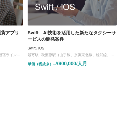
Swift / iOS
通貨アプリ
Swift｜AI技術を活用した新たなタクシーサ
ービスの開発案件
Swift / iOS
、半蔵門線、副都心線）
最寄駅 :
秋葉原駅（山手線、京浜東北線、総武線、日比谷線）
~¥900,000/人月
単価（税抜き）