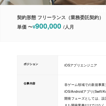
iOS/S
契約形態 フリーランス（業務委託契約）
900,000
単価 〜
¥
/
人月
ポジション
iOSアプリエンジニア
仕事内容
非ゲーム領域での新規事業
iOS/Androidアプリ(Swi
開発フェーズとしては、設
また開発業務だけではなく