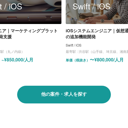
t / iOS
Swift / iOS
ジニア｜マーケティングプラット
iOSシステムエンジニア｜仮想
発支援
の追加機能開発
Swift / iOS
宿駅（丸ノ内線）
最寄駅 :
渋谷駅（山手線、埼京線、湘南新宿ライン、東横線、田園都市線、銀座線
~¥850,000/人月
〜¥800,000/人月
）
単価（税抜き）
他の案件・求人を探す