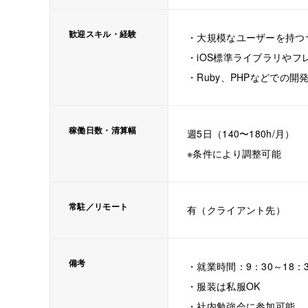
歓迎スキル・経験
・大規模なユーザーを持つ
・iOS標準ライブラリや
・Ruby、PHPなどでの開
稼働日数・清算幅
週5日（140〜180h/月）
※条件により調整可能
常駐／リモート
有（クライアント先）
備考
・就業時間：9：30～18：3
・服装は私服OK
・社内勉強会に参加可能。