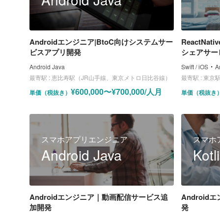
Androidエンジニア|BtoC向けシステムサー
ReactNa
ビスアプリ開発
シェアサー
・
Android Java
Swift / iOS
A
最寄駅 :
恵比寿駅（JR山手線、東京メトロ日比谷線）
最寄駅 :
東京駅（
¥600,000〜¥700,000/人月
単価（税抜き）
単価（税抜き
スマホアプリエンジニア
スマホ
Android Java
Kotl
Androidエンジニア｜動画配信サービス追
Androi
加開発
発