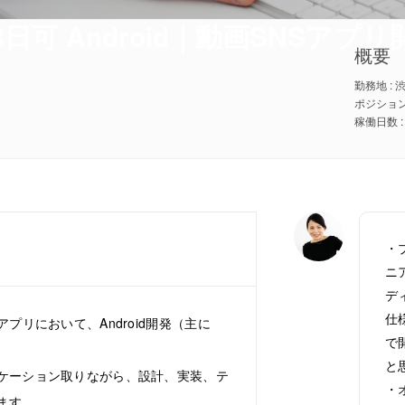
3日可 Android｜動画SNSアプリ
概要
ポジション :
・
ニ
デ
仕
プリにおいて、Android開発（主に
で
と
ケーション取りながら、設計、実装、テ
・
ます。