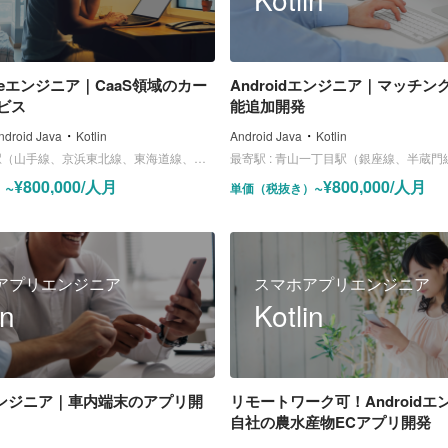
tiveエンジニア｜CaaS領域のカー
Androidエンジニア｜マッチン
ビス
能追加開発
・
・
ndroid Java
Kotlin
Android Java
Kotlin
山手線、京浜東北線、東海道線、中央線、京葉線、丸ノ内線）
最寄駅 :
青山一丁目駅（銀座線、半蔵門線
~¥800,000/人月
~¥800,000/人月
）
単価（税抜き）
アプリエンジニア
スマホアプリエンジニア
in
Kotlin
dエンジニア｜車内端末のアプリ開
リモートワーク可！Androidエ
自社の農水産物ECアプリ開発