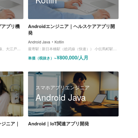
グアプリ機
Androidエンジニア｜ヘルスケアアプリ開
発
・
Android Java
Kotlin
、大江戸線）
最寄駅 :
新日本橋駅（総武線（快速）） 小伝馬町駅（日比谷線）
~¥800,000/人月
単価（税抜き）
スマホアプリエンジニア
Android Java
ンジニア｜
Android｜IoT関連アプリ開発