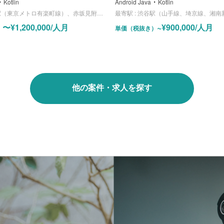
・
・
Kotlin
Android Java
Kotlin
東京メトロ有楽町線）、赤坂見附駅（銀座線、丸ノ内線）
最寄駅 :
渋谷駅（山手線、埼京線、湘南新宿ライン、東横線、田園都市線、銀座線
〜¥1,200,000/人月
~¥900,000/人月
）
単価（税抜き）
他の案件・求人を探す