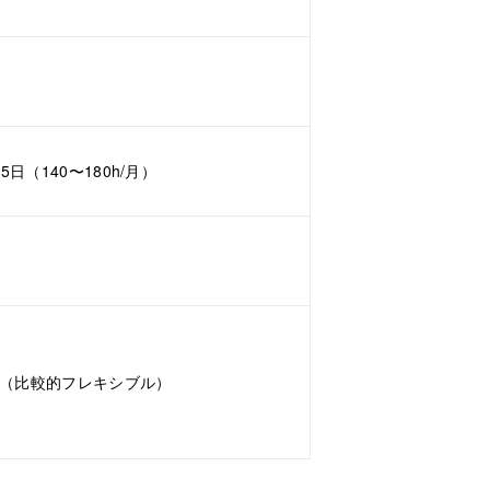
5日（140〜180h/月）
:00（比較的フレキシブル）