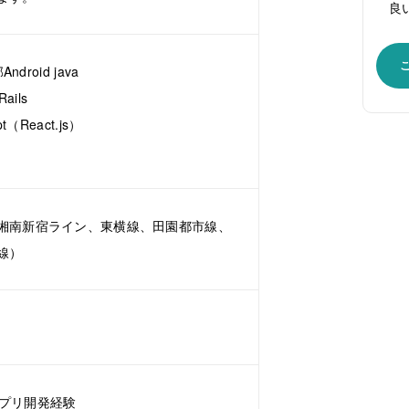
良
droid java
ails
（React.js）
湘南新宿ライン、東横線、田園都市線、
線）
idアプリ開発経験