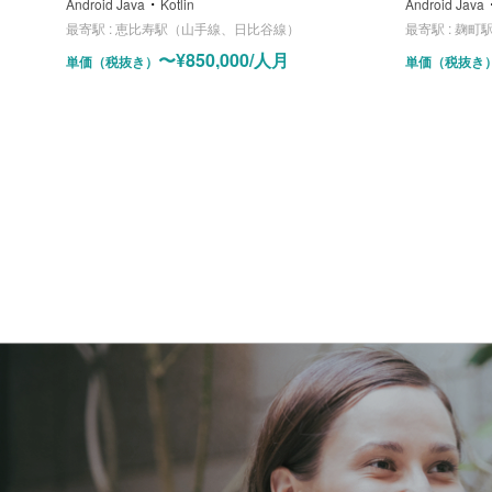
・
Android Java
Kotlin
Android Java
最寄駅 :
恵比寿駅（山手線、日比谷線）
最寄駅 :
麹町駅（
〜¥850,000/人月
単価（税抜き）
単価（税抜き