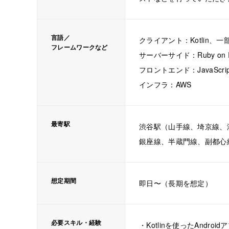
言語／
クライアント：Kotlin、一部An
フレームワークなど
サーバーサイド：Ruby on R
フロントエンド：JavaScript
インフラ：AWS
最寄駅
渋谷駅（山手線、埼京線、
銀座線、半蔵門線、副都心
想定期間
即日〜（長期を想定）
必要スキル・経験
・Kotlinを使ったAndro