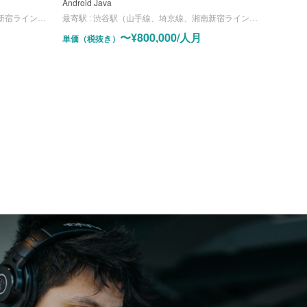
Android Java
、半蔵門線、副都心線）
最寄駅 :
渋谷駅（山手線、埼京線、湘南新宿ライン、東横線、田園都市線、銀座線、半蔵門線、副都心線）
〜¥800,000/人月
単価（税抜き）