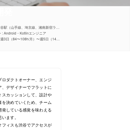
開発
勤務地 : 渋谷駅（山手線、埼京線、湘南新宿ライン、東横線、田園都市線、銀座線、半蔵門線、副都心線）
 Android・Kotlinエンジニア
稼働日数 : 週3日（84〜108h/月）〜週5日（140〜180h/月）
プロダクトオーナー、エンジ
ア、デザイナーでフラットに
ィスカッションして、設計や
様を決めていくため、チーム
開発している感覚を味わえる
思います。
オフィスも渋谷でアクセスが