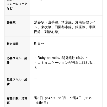
フレームワーク
など
渋谷駅（山手線、埼京線、湘南新宿ライ
最寄駅
ン、東横線、田園都市線、銀座線、半蔵
門線、副都心線）
即日〜
想定期間
・Ruby on railsの開発経験1年以上
必要スキル・経
・コミュニケーションが円滑に取れるこ
験
と
ー
歓迎スキル・経
験
週3日（84〜108h/月）〜週4日（112-
稼働日数・清算
144h/月）
幅