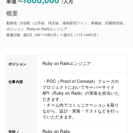
¥
単価 〜
/
人月
Ruby
概要
リモートワークOK。Ruby on Railsエンジ
ニア仕事│新サービスのAPI開発
勤務地 : 渋谷駅（山手線、埼京線、湘南新宿ライン、東横線、田園都市線、銀座線、半蔵門線、副都心線）
ポジション : Ruby on Railsエンジニア
稼働日数 : 週3日（84〜108h/月）〜週4日（112-144h/月）
Ruby on Railsエンジニア
ポジション
・POC（Proof of Concept）フェーズの
仕事内容
プロジェクトにおいてサーバーサイド
API（Ruby on Rails）の実装を担当いた
だきます。
・チーム内でコミュニケーションを取り
ながら、設計・実装・テストなどを行っ
ていただきます。
Ruby on Rails
言語／