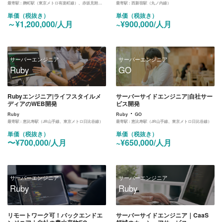
最寄駅 :
麹町駅（東京メトロ有楽町線）、赤坂見附駅（銀座線、丸ノ内線）
最寄駅 :
西新宿駅（丸ノ内線）
単価（税抜き）
単価（税抜き）
～¥1,200,000/人月
~¥900,000/人月
サーバーエンジニア
サーバーエンジニア
Ruby
GO
Rubyエンジニア|ライフスタイルメ
サーバーサイドエンジニア|自社サー
ディアのWEB開発
ビス開発
・
Ruby
Ruby
GO
最寄駅 :
恵比寿駅（JR山手線、東京メトロ日比谷線）
最寄駅 :
恵比寿駅（JR山手線、東京メトロ日比谷線）
単価（税抜き）
単価（税抜き）
〜¥700,000/人月
~¥650,000/人月
サーバーエンジニア
サーバーエンジニア
Ruby
Ruby
リモートワーク可！バックエンドエ
サーバーサイドエンジニア｜CaaS