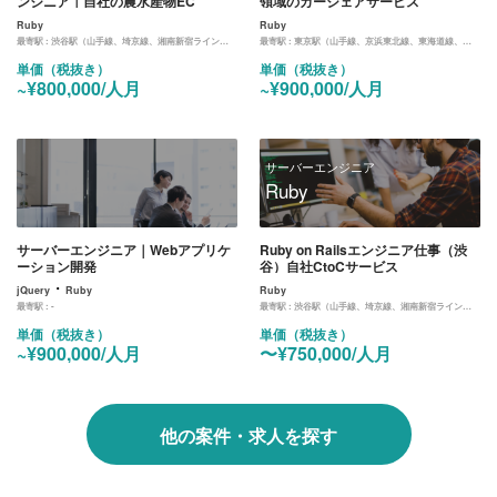
ンジニア｜自社の農水産物EC
領域のカーシェアサービス
Ruby
Ruby
最寄駅 :
渋谷駅（山手線、埼京線、湘南新宿ライン、東横線、田園都市線、銀座線、半蔵門線、副都心線）
最寄駅 :
東京駅（山手線、京浜東北線、東海道線、中央線、京葉線、丸ノ内線）
単価（税抜き）
単価（税抜き）
~¥800,000/人月
~¥900,000/人月
サーバーエンジニア
Ruby
サーバーエンジニア｜Webアプリケ
Ruby on Railsエンジニア仕事（渋
ーション開発
谷）自社CtoCサービス
・
jQuery
Ruby
Ruby
最寄駅 :
-
最寄駅 :
渋谷駅（山手線、埼京線、湘南新宿ライン、東横線、田園都市線、銀座線、半蔵門線、副都心線）
単価（税抜き）
単価（税抜き）
~¥900,000/人月
〜¥750,000/人月
他の案件・求人を探す