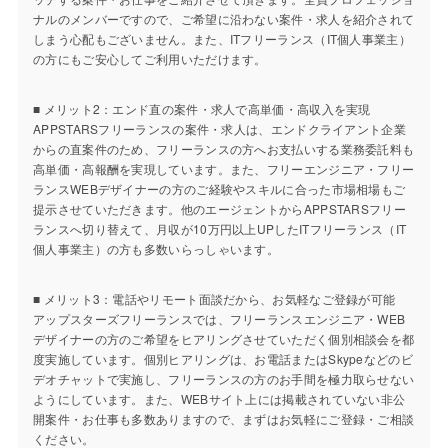
ナルのメンバーですので、ご希望に沿わない案件・求人を紹介されて
しまう心配もございません。また、ITフリーランス（IT個人事業主）
の方にもご安心してご利用いただけます。
■ メリット2：エンド直の案件・求人で高単価・高収入を実現
APPSTARSフリーランスの案件・求人は、エンドクライアント企業
からの直案件のため、フリーランスの方へお支払いする業務委託料も
高単価・高報酬を実現しています。また、フリーエンジニア・フリー
ランスWEBデザイナーの方のご経験やスキルに合った市場相場もご
提示させていただきます。他のエージェントからAPPSTARSフリー
ランスへ切り替えて、月収が10万円以上UPしたITフリーランス（IT
個人事業主）の方も多数いらっしゃいます。
■ メリット3：電話やリモート面談だから、お気軽なご登録が可能
アップスターズフリーランスでは、フリーランスエンジニア・WEB
デザイナーの方のご希望をヒアリングさせていただく個別相談会を都
度実施しています。個別ヒアリングは、お電話またはSkypeなどのビ
デオチャットで実施し、フリーランスの方のお手間を極力取らせない
ようにしています。また、WEBサイト上には掲載されていない非公
開案件・お仕事も多数ありますので、まずはお気軽にご登録・ご相談
ください。