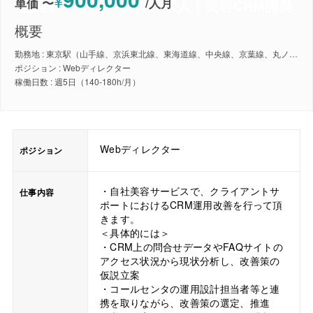
¥
単価 〜
/
人月
開発Webディレクター求人｜美容CRM開発
概要
勤務地 : 東京駅（山手線、京浜東北線、東海道線、中央線、京葉線、丸ノ内線）
ポジション : Webディレクター
稼働日数 : 週5日（140-180h/月）
Webディレクター
ポジション
・自社美容サービスで、クライアントサ
仕事内容
ポートにおけるCRM運用改善を行って頂
きます。
＜具体的には＞
・CRM上の問合せデータやFAQサイトの
アクセス状況から現状分析し、改善策の
仮説立案
・コールセンタの運用設計担当者等と連
携を取りながら、改善策の選定、推進