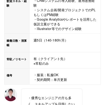
・CRMシステムの導入経験、運用改善経
歓迎スキル・経
験
験
・システム企画/開発プロジェクトでのPL
もしくはPM経験
・Google Analyticsやレポートを活用した
仮説立案ができる
・Illustrator等でのデザイン経験
週5日（140-180h/月）
稼働日数・清算
幅
有（クライアント先）
常駐／リモート
※常駐のみ
・服装：私服OK
備考
・契約期間：単月更新
・優秀なエンジニアの方も多
く、スキルアップを目指したい