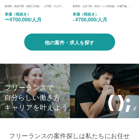
最寄駅 :
御成門駅（都営三田線）、大門駅（大江戸線、浅草線）、汐留駅（ゆりかもめ）
最寄駅 :
九段下駅（東京メトロ東西線、半蔵門線、都営新宿線）
単価（税抜き）
単価（税抜き）
〜¥700,000/人月
~¥700,000/人月
他の案件・求人を探す
フリーランスで
自分らしい働き方
キャリアを叶えよう。
フリーランスの案件探しは私たちにお任せ