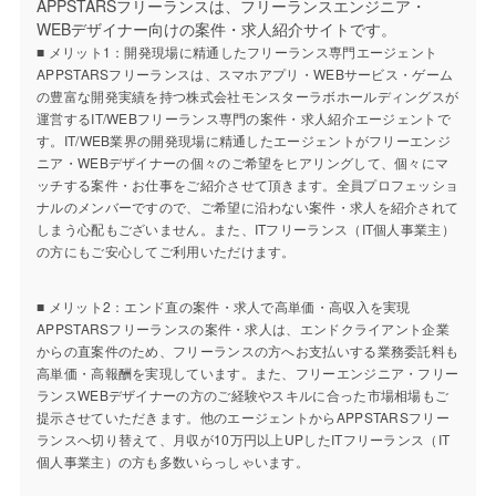
APPSTARSフリーランスは、フリーランスエンジニア・
WEBデザイナー向けの案件・求人紹介サイトです。
■ メリット1：開発現場に精通したフリーランス専門エージェント
APPSTARSフリーランスは、スマホアプリ・WEBサービス・ゲーム
の豊富な開発実績を持つ株式会社モンスターラボホールディングスが
運営するIT/WEBフリーランス専門の案件・求人紹介エージェントで
す。IT/WEB業界の開発現場に精通したエージェントがフリーエンジ
ニア・WEBデザイナーの個々のご希望をヒアリングして、個々にマ
ッチする案件・お仕事をご紹介させて頂きます。全員プロフェッショ
ナルのメンバーですので、ご希望に沿わない案件・求人を紹介されて
しまう心配もございません。また、ITフリーランス（IT個人事業主）
の方にもご安心してご利用いただけます。
■ メリット2：エンド直の案件・求人で高単価・高収入を実現
APPSTARSフリーランスの案件・求人は、エンドクライアント企業
からの直案件のため、フリーランスの方へお支払いする業務委託料も
高単価・高報酬を実現しています。また、フリーエンジニア・フリー
ランスWEBデザイナーの方のご経験やスキルに合った市場相場もご
提示させていただきます。他のエージェントからAPPSTARSフリー
ランスへ切り替えて、月収が10万円以上UPしたITフリーランス（IT
個人事業主）の方も多数いらっしゃいます。