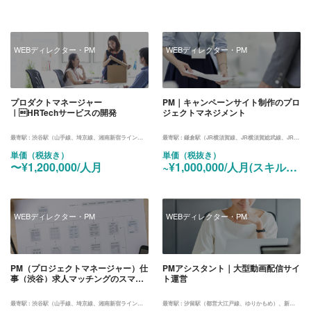
WEBディレクター・PM
WEBディレクター・PM
プロダクトマネージャー
PM｜キャンペーンサイト制作のプロ
｜HRTechサービスの開発
ジェクトマネジメント
最寄駅 :
渋谷駅（山手線、埼京線、湘南新宿ライン、東横線、田園都市線、銀座線、半蔵門線、副都心線）
最寄駅 :
鎌倉駅（JR横須賀線、JR横須賀総武線、JR湘南新宿ライン）
単価（税抜き）
単価（税抜き）
〜¥1,200,000/人月
~¥1,000,000/人月(スキルに応じて相談可)
WEBディレクター・PM
WEBディレクター・PM
PM（プロジェクトマネージャー）仕
PMアシスタント｜大型動画配信サイ
事（渋谷）求人マッチングのスマホ
ト運営
アプリ化
最寄駅 :
渋谷駅（山手線、埼京線、湘南新宿ライン、東横線、田園都市線、銀座線、半蔵門線、副都心線）
最寄駅 :
汐留駅（都営大江戸線、ゆりかもめ）、新橋駅（JR山手線、東海道線、京浜東北線、横須賀線）