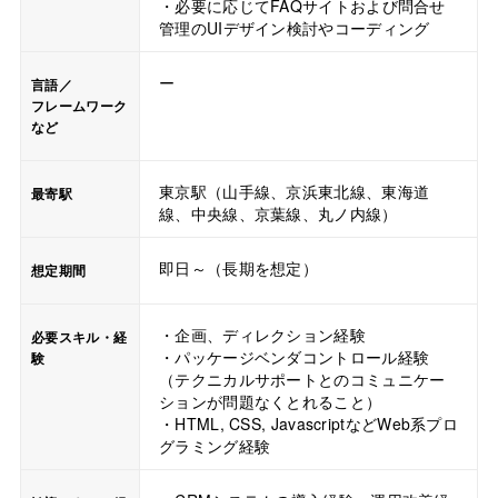
・必要に応じてFAQサイトおよび問合せ
管理のUIデザイン検討やコーディング
ー
言語／
フレームワーク
など
東京駅（山手線、京浜東北線、東海道
最寄駅
線、中央線、京葉線、丸ノ内線）
即日～（長期を想定）
想定期間
・企画、ディレクション経験
必要スキル・経
・パッケージベンダコントロール経験
験
（テクニカルサポートとのコミュニケー
ションが問題なくとれること）
・HTML, CSS, JavascriptなどWeb系プロ
グラミング経験