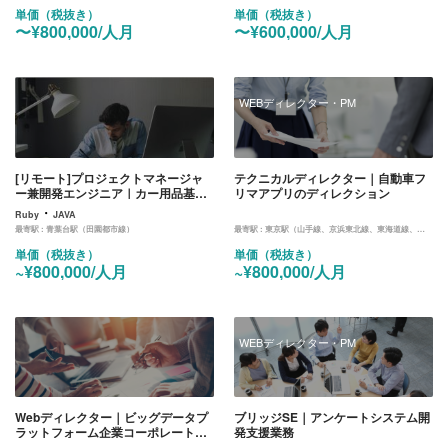
単価（税抜き）
単価（税抜き）
〜¥800,000/人月
〜¥600,000/人月
WEBディレクター・PM
[リモート]プロジェクトマネージャ
テクニカルディレクター｜自動車フ
ー兼開発エンジニア｜カー用品基幹
リマアプリのディレクション
システムのリプレイスのPM/SE業務
・
Ruby
JAVA
最寄駅 :
青葉台駅（田園都市線）
最寄駅 :
東京駅（山手線、京浜東北線、東海道線、中央線、京葉線、丸ノ内線）
単価（税抜き）
単価（税抜き）
~¥800,000/人月
~¥800,000/人月
WEBディレクター・PM
Webディレクター｜ビッグデータプ
ブリッジSE｜アンケートシステム開
ラットフォーム企業コーポレートサ
発支援業務
イトディレクション業務