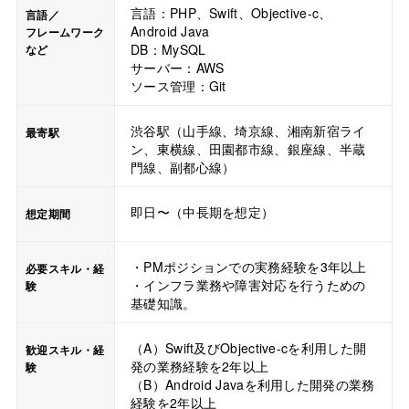
言語：PHP、Swift、Objective-c、
言語／
Android Java
フレームワーク
DB：MySQL
など
サーバー：AWS
ソース管理：Git
渋谷駅（山手線、埼京線、湘南新宿ライ
最寄駅
ン、東横線、田園都市線、銀座線、半蔵
門線、副都心線）
即日〜（中長期を想定）
想定期間
・PMポジションでの実務経験を3年以上
必要スキル・経
・インフラ業務や障害対応を行うための
験
基礎知識。
（A）Swift及びObjective-cを利用した開
歓迎スキル・経
発の業務経験を2年以上
験
（B）Android Javaを利用した開発の業務
経験を2年以上