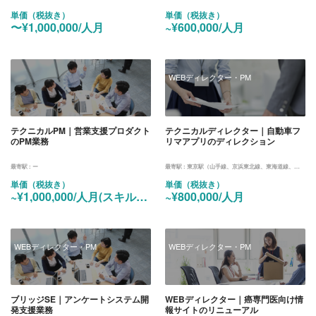
単価（税抜き）
単価（税抜き）
〜¥1,000,000/人月
~¥600,000/人月
WEBディレクター・PM
テクニカルPM｜営業支援プロダクト
テクニカルディレクター｜自動車フ
のPM業務
リマアプリのディレクション
最寄駅 :
ー
最寄駅 :
東京駅（山手線、京浜東北線、東海道線、中央線、京葉線、丸ノ内線）
単価（税抜き）
単価（税抜き）
~¥1,000,000/人月(スキルに応じて相談可)
~¥800,000/人月
WEBディレクター・PM
WEBディレクター・PM
ブリッジSE｜アンケートシステム開
WEBディレクター｜癌専門医向け情
発支援業務
報サイトのリニューアル