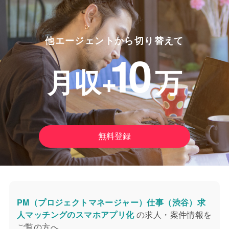
他エージェントから切り替えて
10
月収+
万
無料登録
PM（プロジェクトマネージャー）仕事（渋谷）求
人マッチングのスマホアプリ化
の求人・案件情報を
ご覧の方へ