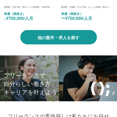
最寄駅 :
九段下駅（東京メトロ東西線、半蔵門線、都営新宿線）
最寄駅 :
汐留駅（大江戸線）もしくは新橋（東京メトロ銀座線、浅草線、JR東海道線、京浜東北線、山手線、横須賀線）
単価（税抜き）
単価（税抜き）
~¥700,000/人月
〜¥750,000/人月
他の案件・求人を探す
フリーランスで
自分らしい働き方
キャリアを叶えよう。
フリーランスの案件探しは私たちにお任せ