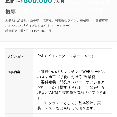
¥
単価 〜
/
人月
PM（プロジェクトマネージャー）仕事（渋
谷）求人マッチングのスマホアプリ化
概要
勤務地 : 渋谷駅（山手線、埼京線、湘南新宿ライン、東横線、田園都市線、銀座線、半蔵門線、副都心線）
ポジション : PM（プロジェクトマネージャー）
稼働日数 : 週5日（140〜180h/月）
PM（プロジェクトマネージャー）
ポジション
・進行中の求人マッチングWEBサービス
仕事内容
のスマホアプリ化におけるPM業務
・要件定義、開発メンバー（オフショア
含む）への仕様すり合わせ、開発進行管
理などのPM全般業務を依頼させて頂きま
す。
・プログラマーとして、基本設計、実
装、テストなども行って頂きます。