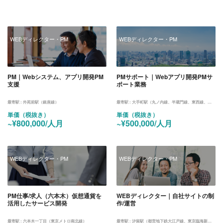
WEBディレクター・PM
WEBディレクター・PM
PM｜Webシステム、アプリ開発PM
PMサポート｜Webアプリ開発PMサ
支援
ポート業務
最寄駅 :
外苑前駅（銀座線）
最寄駅 :
大手町駅（丸ノ内線、半蔵門線、東西線、都営三田線、メトロ千代田線）、神田駅（京浜東北線、山手線、中央線、銀座線）
単価（税抜き）
単価（税抜き）
~¥800,000/人月
~¥500,000/人月
WEBディレクター・PM
WEBディレクター・PM
PM仕事/求人（六本木）仮想通貨を
WEBディレクター｜自社サイトの制
活用したサービス開発
作/運営
最寄駅 :
六本木一丁目（東京メトロ南北線）
最寄駅 :
汐留駅（都営地下鉄大江戸線、東京臨海新交通臨海線）