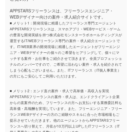
APPSTARSフリーランスは、フリーランスエンジニア・
WEBデザイナー向けの案件・求人紹介サイトです。
■ メリット1：開発現場に精通したフリーランス専門エージェント
APPSTARSフリーランスは、スマホアプリ・WEBサービス・ゲーム
の豊富な開発実績を持つ株式会社モンスターラボホールディングスが
運営するIT/WEBフリーランス専門の案件・求人紹介エージェントで
す。IT/WEB業界の開発現場に精通したエージェントがフリーエンジ
ニア・WEBデザイナーの個々のご希望をヒアリングして、個々にマ
ッチする案件・お仕事をご紹介させて頂きます。全員プロフェッショ
ナルのメンバーですので、ご希望に沿わない案件・求人を紹介されて
しまう心配もございません。また、ITフリーランス（IT個人事業主）
の方にもご安心してご利用いただけます。
■ メリット2：エンド直の案件・求人で高単価・高収入を実現
APPSTARSフリーランスの案件・求人は、エンドクライアント企業
からの直案件のため、フリーランスの方へお支払いする業務委託料も
高単価・高報酬を実現しています。また、フリーエンジニア・フリー
ランスWEBデザイナーの方のご経験やスキルに合った市場相場もご
提示させていただきます。他のエージェントからAPPSTARSフリー
ランスへ切り替えて、月収が10万円以上UPしたITフリーランス（IT
個人事業主）の方も多数いらっしゃいます。