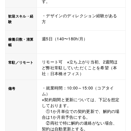
す。
・デザインのディレクション経験がある
歓迎スキル・経
方
験
週5日（140〜180h/月）
稼働日数・清算
幅
リモート可 ※立ち上がり当初、2週間ほ
常駐／リモート
ど弊社常駐していただくことを希望（本
社：日本橋オフィス）
・就業時間：10:00～15:00（コアタイ
備考
ム）
※契約期間と更新については、下記を想定
しております。
①1か月単位での契約更新で、解約の場
合は1か月前予告にする。
②両社で特に解約の連絡がない場合、
契約は自動更新とする。