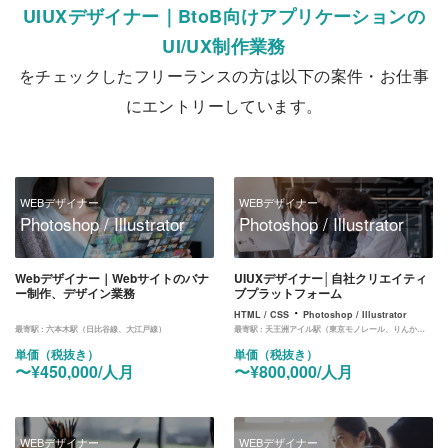
UIUXデザイナー｜BtoB向けアプリケーションの
UI/UX制作業務
をチェックしたフリーランスの方は以下の案件・お仕事
にエントリーしています。
WEBデザイナー
WEBデザイナー
Photoshop / Illustrator
Photoshop / Illustrator
Webデザイナー｜Webサイトのバナ
UIUXデザイナー│自社クリエイティ
ー制作、デザイン業務
ブプラットフォーム
・
HTML / CSS
Photoshop / Illustrator
最寄駅 :
六本木駅（日比谷線、大江戸線）
最寄駅 :
天王洲アイル駅（東京モノレール、りんかい線）
単価（税抜き）
単価（税抜き）
〜¥450,000/人月
〜¥800,000/人月
WEBデザイナー
WEBデザイナー