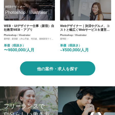
WEBデザイナー
Photoshop / Illustrator
WEB・UIデザイナー仕事（新宿）自
Webデザイナー｜決済やグルメ、コ
社教育WEB・アプリ
ストと幅広くWebサービスを運営し
ている企業のデザイン業務
Photoshop / Illustrator
Photoshop / Illustrator
最寄駅 :
新宿駅（JR山手線、埼京線、湘南新宿ライン、中央線）、都庁前駅（大江戸線）
最寄駅 :
-
単価（税抜き）
単価（税抜き）
〜¥600,000/人月
~¥500,000/人月
他の案件・求人を探す
フリーランスで
自分らしい働き方