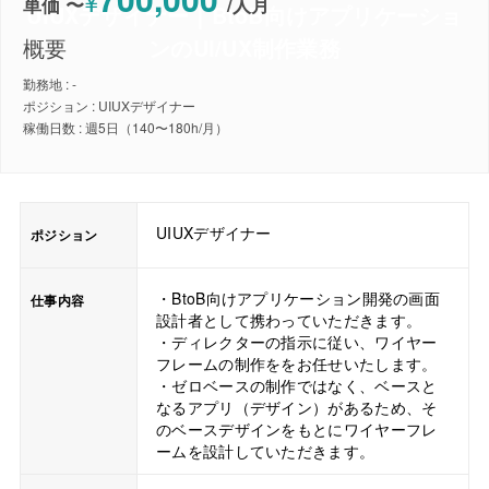
¥
単価 〜
/
人月
UIUXデザイナー｜BtoB向けアプリケーショ
ンのUI/UX制作業務
概要
勤務地 : -
ポジション : UIUXデザイナー
稼働日数 : 週5日（140〜180h/月）
UIUXデザイナー
ポジション
・BtoB向けアプリケーション開発の画面
仕事内容
設計者として携わっていただきます。
・ディレクターの指示に従い、ワイヤー
フレームの制作ををお任せいたします。
・ゼロベースの制作ではなく、ベースと
なるアプリ（デザイン）があるため、そ
のベースデザインをもとにワイヤーフレ
ームを設計していただきます。