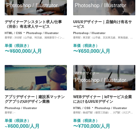
Photoshop / Illustrator
Photoshop / Illustrator
デザイナーアシスタント求人/仕事
UI/UXデザイナー｜店舗向け有名サ
（渋谷）有名求人サービス
ービス
・
HTML / CSS
Photoshop / Illustrator
Photoshop / Illustrator
最寄駅 :
渋谷駅（山手線、埼京線、湘南新宿ライン、東横線、田園都市線、銀座線、半蔵門線、副都心線）
最寄駅 :
東京駅（山手線、京浜東北線、東海道線、中央線、京葉線、丸ノ内線）
単価（税抜き）
単価（税抜き）
〜¥600,000/人月
〜¥650,000/人月
WEBデザイナー
Photoshop / Illustrator
アプリデザイナー｜建設系マッチン
WEBデザイナー｜IoTサービス企業
グアプリのUIデザイン業務
におけるUI/UXデザイン
・
Photoshop / Illustrator
HTML / CSS
Photoshop / Illustrator
最寄駅 :
-
最寄駅 :
御成門駅（都営三田線）、大門駅（大江戸線、浅草線）、汐留駅（ゆりかもめ）
単価（税抜き）
単価（税抜き）
~¥600,000/人月
〜¥700,000/人月