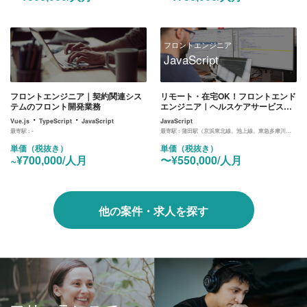
フロントエンジニア
JavaScript
フロントエンジニア｜契約関連シス
リモート・在宅OK！フロントエンド
テムのフロント開発業務
エンジニア｜ヘルスケアサービスの
開発業務
・
・
Vue.js
TypeScript
JavaScript
JavaScript
最寄駅 :
-
最寄駅 :
蒲田駅（京浜東北線、池上線、東急多摩川線）
単価（税抜き）
単価（税抜き）
~¥700,000/人月
〜¥550,000/人月
他の案件・求人を探す