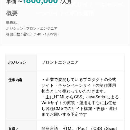
¥
単価 〜
/
人月
フロントエンジニア｜公式サイト・キャンペ
概要
ーンサイトの制作運用
勤務地 : -
ポジション : フロントエンジニア
稼働日数 : 週5日（140〜180h/月）
フロントエンジニア
ポジション
・企業で展開しているプロダクトの公式
仕事内容
サイト・キャンペーンサイトの制作運用
担当として携わっていただきます。
・主にHTMLからCSS、JavaScriptによる
Webサイトの実装・運用を中心にお任せ
し各種CMSでのサイト構築・改修・運用
までお願いする予定です
開発言語：HTML（Pug） / CSS（Ssas）
言語／