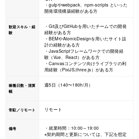
・gulpやwebpack、npm-scripts といった
開発環境構築経験がある方
・Git及びGitHubを用いたチームでの開発
歓迎スキル・経
経験がある方
験
・BEMやAtomicDesignを用いたサイト設
計の経験がある方
・JavaScriptフレームワークでの開発経
験（Vue、React）がある方
・Canvasコンテンツ向けライブラリの利
用経験（PixiJS,three.js）がある方
週5日（140〜180h/月）
稼働日数・清算
幅
リモート
常駐／リモート
・就業時間：10:00～19:00
備考
※契約期間と更新については、下記を想定