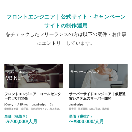
フロントエンジニア｜公式サイト・キャンペーン
サイトの制作運用
をチェックしたフリーランスの方は以下の案件・お仕事
にエントリーしています。
フロントエンジニア
サーバーエンジニア
VB.NET
フロントエンジニア｜コールセンタ
サーバーサイドエンジニア｜仮想通
ー向けCTI開発
貨システムのサーバー開発
・
・
・
jQuery
ASP.net
JavaScript
C#
JavaScript
最寄駅 :
池袋（ 山手線、湘南新宿ライン、東上本線、西武鉄道、池袋線、丸ノ内線、有楽町線、副都心線）
最寄駅 :
五反田駅（JR山手線、浅草線）
単価（税抜き）
単価（税抜き）
~¥700,000/人月
〜¥800,000/人月