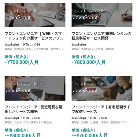
フロントエンジニア
フロントエンジニア
JavaScript
JavaScript
フロントエンジニア ｜WEB・スマ
フロントエンジニア|重機レンタルの
ートフォン向け新サービスのアプリ
新規事業サービス開発
開発
・
JavaScript
HTML / CSS
JavaScript
最寄駅 :
神保町駅（東京メトロ半蔵門線、都営地下鉄新宿線、三田線）
最寄駅 :
茅場町駅（日比谷線、東西線）
単価（税抜き）
単価（税抜き）
~¥700,000/人月
~¥800,000/人月
フロントエンジニア
フロントエンジニア
JavaScript
JavaScript
フロントエンジニア | 仮想通貨を活
フロントエンジニア｜有名動画ライ
用したサービス開発
ブ配信サービス
・
・
JavaScript
HTML / CSS
JavaScript
HTML / CSS
最寄駅 :
六本木一丁目（東京メトロ南北線）
最寄駅 :
渋谷駅（山手線、埼京線、湘南新宿ライン、東横線、田園都市線、銀座線、半蔵門線、副都心線）
単価（税抜き）
単価（税抜き）
〜¥800,000/人月
〜¥750,000/人月